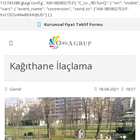
112743388
gtag('config', 'AW-983802753');
"C_cv-_9l57unQ": { "on": "visible",
"vars": { "event_name": "conversion", "send_to": ["AW-983802753/f-
XxCODSnMwBEIHHjtUD"] } }
Kurumsal Fiyat Teklif Formu
Kağıthane İlaçlama
Genel
18-04-2021
16:57