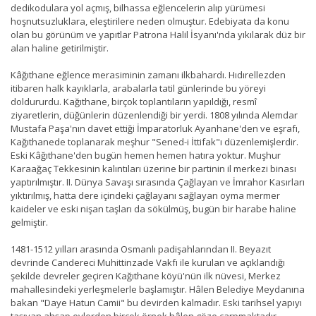
dedikodulara yol açmış, bilhassa eğlencelerin alıp yürümesi
hoşnutsuzluklara, eleştirilere neden olmuştur. Edebiyata da konu
olan bu görünüm ve yapıtlar Patrona Halil İsyanı'nda yıkılarak düz bir
alan haline getirilmiştir.
Kâğıthane eğlence merasiminin zamanı ilkbahardı. Hıdırellezden
itibaren halk kayıklarla, arabalarla tatil günlerinde bu yöreyi
doldururdu. Kağıthane, birçok toplantıların yapıldığı, resmî
ziyaretlerin, düğünlerin düzenlendiği bir yerdi. 1808 yılında Alemdar
Mustafa Paşa'nın davet ettiği İmparatorluk Ayanhane'den ve eşrafı,
Kağıthanede toplanarak meşhur "Sened-i İttifak"ı düzenlemişlerdir.
Eski Kâğıthane'den bugün hemen hemen hatıra yoktur. Muşhur
Karaağaç Tekkesinin kalıntıları üzerine bir partinin il merkezi binası
yaptırılmıştır. II. Dünya Savaşı sırasında Çağlayan ve İmrahor Kasırları
yıktırılmış, hatta dere içindeki çağlayanı sağlayan oyma mermer
kaideler ve eski nişan taşları da sökülmüş, bugün bir harabe haline
gelmiştir.
1481-1512 yılları arasında Osmanlı padişahlarından II. Beyazıt
devrinde Candereci Muhittinzade Vakfı ile kurulan ve açıklandığı
şekilde devreler geçiren Kağıthane köyü'nün ilk nüvesi, Merkez
mahallesindeki yerleşmelerle başlamıştır. Hâlen Belediye Meydanına
bakan "Daye Hatun Camii" bu devirden kalmadır. Eski tarihsel yapıyı
taşıyan ahşap evlerden birçok örnek hâlen göze çarpmaktadır.