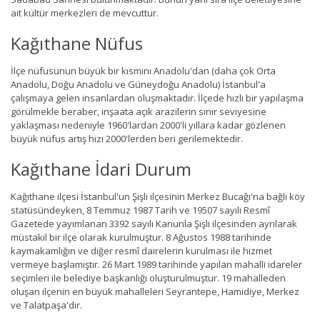
ait kültür merkezleri de mevcuttur.
Kağıthane Nüfus
İlçe nüfusunun büyük bir kısmını Anadolu'dan (daha çok Orta
Anadolu, Doğu Anadolu ve Güneydoğu Anadolu) İstanbul'a
çalışmaya gelen insanlardan oluşmaktadır. İlçede hızlı bir yapılaşma
görülmekle beraber, inşaata açık arazilerin sınır seviyesine
yaklaşması nedeniyle 1960'lardan 2000'li yıllara kadar gözlenen
büyük nüfus artış hızı 2000'lerden beri gerilemektedir.
Kağıthane İdari Durum
Kağıthane ilçesi İstanbul'un Şişli ilçesinin Merkez Bucağı'na bağlı köy
statüsündeyken, 8 Temmuz 1987 Tarih ve 19507 sayılı Resmî
Gazetede yayımlanan 3392 sayılı Kanunla Şişli ilçesinden ayrılarak
müstakil bir ilçe olarak kurulmuştur. 8 Ağustos 1988 tarihinde
kaymakamlığın ve diğer resmî dairelerin kurulması ile hizmet
vermeye başlamıştır. 26 Mart 1989 tarihinde yapılan mahalli idareler
seçimleri ile belediye başkanlığı oluşturulmuştur. 19 mahalleden
oluşan ilçenin en büyük mahalleleri Seyrantepe, Hamidiye, Merkez
ve Talatpaşa'dır.