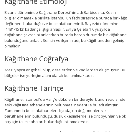
Kağıthane Etimoloji
Bizans döneminde Kağıthane Deresi'nin adı Barbisos'tu. Kesin
bilgiler olmamakla birlikte İstanbul'un fethi sırasında burada bir kâğıt
değirmeni bulunduğu ve bu imalathanenin II. Bayezid dönemine
(1481-1512) kadar çalıştığı anlaşılır. Evliya Çelebi 17. yüzyılda
Kağıthane çevresini anlatırken burada harap durumda bir kâğıthane
bulunduğunu anlatır. Semtin ve ilçenin adı, bu kâğıthaneden gelmiş
olmalıdır.
Kağıthane Coğrafya
Arazi yapısı engebeli olup, derelerden ve vadilerden oluşmuştur. Bu
bölgeler ise yerleşim alanı olarak kullanılmaktadır.
Kağıthane Tarihçe
Kâğıthane, İstanbul'da Haliç'e dökülen bir dereyle, bunun vadisinde
eski kâğıt imalathanelerinin bulunması nedeni ile bu adı almıştır.
Zamanında bu imalathaneler dışında; un değirmenleri ve
baruthanelerin bulunduğu, düzlük kesimlerde ise cirit oyunları ve ok
atışı için talim sahaları bulunduğu bilinmektedir.