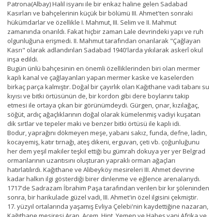
Patrona(Albay) Halil isyanı ile bir enkaz haline gelen Sadabad
Kasırları ve bahçelerinin küçük bir bölümü III. Ahmet'ten sonraki
hükümdarlar ve özellikle I. Mahmut, III. Selim ve II. Mahmut
zamanında onarıldı. Fakat hiçbir zaman Lale devrindeki yapı ve ruh
olgunluğuna erişmedi. II. Mahmut tarafından onarılarak "Çağlayan
Kasrı" olarak adlandırılan Sadabad 1940'larda yıkılarak askerî okul
inşa edildi.
Bugün ünlü bahçesinin en önemli özelliklerinden biri olan mermer
kaplı kanal ve çağlayanları yapan mermer kaske ve kaselerden
birkaç parça kalmıştır. Doğal bir çayırlık olan Kağıthane vadi tabanı su
kıyısı ve bitki örtüsünün de, bir kordon gibi dere boylarını takip
etmesi ile ortaya çıkan bir görünümdeydi. Gürgen, çınar, kızılağaç,
söğüt, ardıç ağaçlıklarının doğal olarak kümelenmiş vadiyi kuşatan
dik sırtlar ve tepeler maki ve benzer bitki örtüsü ile kaplı idi.
Bodur, yaprağını dökmeyen meşe, yabani sakız, funda, defne, ladin,
kocayemiş, katır tırnağı, ateş dikeni, erguvan, çeti vb. çoğunluğunu
her dem yeşil makiler teşkil ettiği bu gümrah dokuya yer yer Belgrad
ormanlarının uzantısını oluşturan yapraklı orman ağaçları
hatırlatılırdı. Kağıthane ve Alibeyköy mesireleri III. Ahmet devrine
kadar halkın ilgi gösterdiği birer dinlenme ve eğlence arenalarıydı.
1717'de Sadrazam İbrahim Paşa tarafından verilen bir kır şöleninden
sonra, bir harikulade güzel vadi, III. Ahmet'in özel ilgisini çekmiştir.
17. yüzyıl ortalarında yaşamış Evliya Çelebi'nin kaydettiğine nazaran,
Kağıthane mesiresi Arap, Acem, Hint, Yemen ve Habeş yani Afrika ve