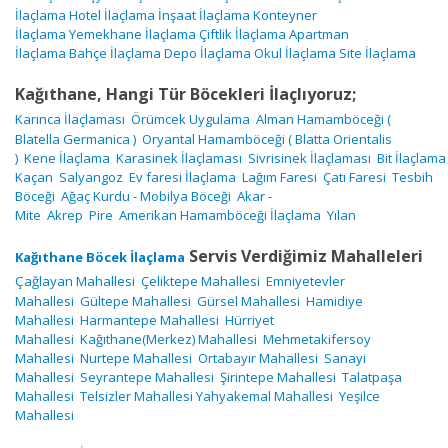
İlaçlama
Hotel İlaçlama
İnşaat İlaçlama
Konteyner
İlaçlama
Yemekhane İlaçlama
Çiftlik İlaçlama
Apartman
İlaçlama
Bahçe İlaçlama
Depo İlaçlama
Okul İlaçlama
Site İlaçlama
Kağıthane, Hangi Tür Böcekleri İlaçlıyoruz;
Karınca
İlaçlaması
Örümcek
Uygulama
Alman Hamamböceği
(
Blatella Germanica )
Oryantal Hamamböceği
( Blatta Orientalis
)
Kene
İlaçlama
Karasinek
İlaçlaması
Sivrisinek
İlaçlaması
Bit
İlaçlama
Kaçan
Salyangoz
Ev faresi
İlaçlama
Lağım Faresi
Çatı Faresi
Tesbih
Böceği
Ağaç Kurdu - Mobilya Böceği
Akar -
Mite
Akrep
Pire
Amerikan Hamamböceği
İlaçlama
Yılan
Servis Verdiğimiz Mahalleleri
Kağıthane Böcek İlaçlama
Çağlayan Mahallesi
Çeliktepe Mahallesi
Emniyetevler
Mahallesi
Gültepe Mahallesi
Gürsel Mahallesi
Hamidiye
Mahallesi
Harmantepe Mahallesi
Hürriyet
Mahallesi
Kağıthane(Merkez) Mahallesi
Mehmetakifersoy
Mahallesi
Nurtepe Mahallesi
Ortabayır Mahallesi
Sanayi
Mahallesi
Seyrantepe Mahallesi
Şirintepe Mahallesi
Talatpaşa
Mahallesi
Telsizler Mahallesi
Yahyakemal Mahallesi
Yeşilce
Mahallesi