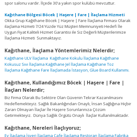
spor salonu vardır. İlçede 30'a yakın spor kulübü mevcuttur.
Kağıthane Bölgesi Böcek | Haşere | Fare | İlaçlama Hizmeti
Okka Grup Kağıthane Böcek | Haşere | Fare İlaçlama Firması Olarak
ilaçlama Hizmeti 7/24 Yüzde Yüz Müşteri Memnuniyeti Hedefi İle
Uygun Fiyat Kaliteli Hizmet Garantisi ile Siz Değerli Müşterilerimize
İlaçlama Hizmeti Sunmaktayız.
Kağıthane, İlaçlama Yöntemlerimiz Nelerdir;
Kağıthane ULV İlaçlama
Kağıthane Kokulu İlaçlama
Kağıthane
Kokusuz Sıvı İlaçlama
Kağıthane Jel İlaçlama
Kağıthane Toz
İlaçlama
Kağıthane Fare İlaçlamada İstasyon, Glue Board Kullanımı.
Kağıthane, Kullandığımız Böcek | Haşere | Fare |
İlaçları Nelerdir;
Biz Firma Olarak Bu Sektöre Olan Güvenin Tekrar Kazanılmasını
Hedeflemekteyiz. Sağlık Bakanlığından Onaylı, İnsan Sağlığına Hiçbir
Zararı Olmayan İlaçlar İle Haşere Sorunlarınıza Çözüm
Getirmekteyiz. Dünya Sağlık Örgütü Onaylı İlaçlar Kullanılmaktadır.
Kağıthane, Nereleri İlaçlıyoruz;
Ev İlaçlama
İşyeri İlaçlama
Cafe İlaçlama
Restoran İlaçlama
Fabrika