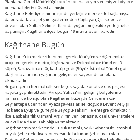
Planlama Genel Müdürlüğü tarafından halka yer verilmiş ve böylece
bu mahallelerin nüvesi atılmıştır.
Kağıthane Belediye sınırları içinde yerleşme merkezde başlamışsa
da burada fazla gelişme göstermeden Çağlayan, Çeliktepe ve
devamı olan Sultan Selim sırtlarında yoğun bir şekilde yerleşmeler
başlamıştır. Kağıthane ilçesi bugün 19 mahalleden ibarettir.
Kağıthane Bugün
Kağıthane'nin merkezi konumu, gerek dönüşüm ve diğer emlak
projeleri gerekse metro, Kağıthane ve Dolmabahçe tünelleri, 3.
köprü, 3. havalimanı, üç katlı tüp geçit (Büyük İstanbul Tüneli) gibi
ulaştırma alanında yaşanan gelişmeler sayesinde ön plana
çıkmaktadır.
Bugün ilçenin her mahallesinde çok sayıda konut ve ofis projesi
hayata geçirilmektedir. Avrupa Yakası'nın gelişmiş bölgelerine
halihazırda komşu olan Kağıthane, kuzeyde Cendere aksı-
Seyrantepe üzerinden Ayazağa-Maslak ile; doğuda Levent ve Şişli
ile; batıda Eyüp ve güneyde Beyoğlu-Taksim ile entegre olmaktadır.
İlçe, Başbakanlık Osmanlı Arşivi'nin yeni binasına, özel üniversitelere
ve okullara da ev sahipliği yapmaktadır.
Kağıthane'nin merkezinde Küçük Kemal Çocuk Sahnesi ile İstanbul
Büyük Şehir Belediyesi bünyesinde bulunan Şehir Tiyatroları
Sadabad Sahnesi bulunmaktadır. Bunun yanı sıra ilçe belediyesine