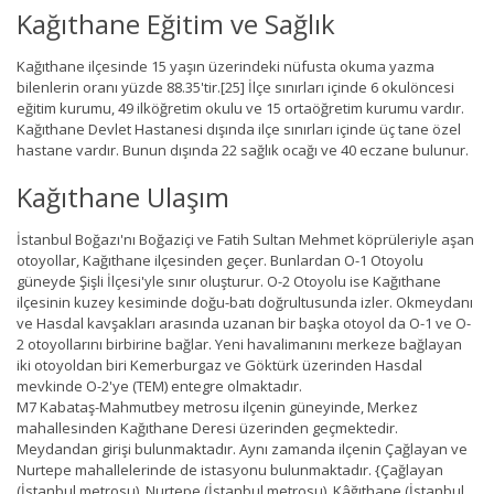
Kağıthane Eğitim ve Sağlık
Kağıthane ilçesinde 15 yaşın üzerindeki nüfusta okuma yazma
bilenlerin oranı yüzde 88.35'tir.[25] İlçe sınırları içinde 6 okulöncesi
eğitim kurumu, 49 ilköğretim okulu ve 15 ortaöğretim kurumu vardır.
Kağıthane Devlet Hastanesi dışında ilçe sınırları içinde üç tane özel
hastane vardır. Bunun dışında 22 sağlık ocağı ve 40 eczane bulunur.
Kağıthane Ulaşım
İstanbul Boğazı'nı Boğaziçi ve Fatih Sultan Mehmet köprüleriyle aşan
otoyollar, Kağıthane ilçesinden geçer. Bunlardan O-1 Otoyolu
güneyde Şişli İlçesi'yle sınır oluşturur. O-2 Otoyolu ise Kağıthane
ilçesinin kuzey kesiminde doğu-batı doğrultusunda izler. Okmeydanı
ve Hasdal kavşakları arasında uzanan bir başka otoyol da O-1 ve O-
2 otoyollarını birbirine bağlar. Yeni havalimanını merkeze bağlayan
iki otoyoldan biri Kemerburgaz ve Göktürk üzerinden Hasdal
mevkinde O-2'ye (TEM) entegre olmaktadır.
M7 Kabataş-Mahmutbey metrosu ilçenin güneyinde, Merkez
mahallesinden Kağıthane Deresi üzerinden geçmektedir.
Meydandan girişi bulunmaktadır. Aynı zamanda ilçenin Çağlayan ve
Nurtepe mahallelerinde de istasyonu bulunmaktadır. {Çağlayan
(İstanbul metrosu), Nurtepe (İstanbul metrosu), Kâğıthane (İstanbul