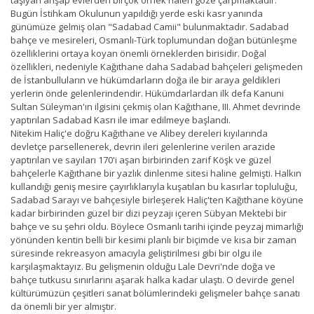
Bugün İstihkam Okulunun yapıldığı yerde eski kasr yanında
günümüze gelmiş olan "Sadabad Camii" bulunmaktadır. Sadabad
bahçe ve mesireleri, Osmanlı-Türk toplumundan doğan bütünleşme
özelliklerini ortaya koyan önemli örneklerden birisidir. Doğal
özellikleri, nedeniyle Kağıthane daha Sadabad bahçeleri gelişmeden
de İstanbulluların ve hükümdarların doğa ile bir araya geldikleri
yerlerin önde gelenlerindendir. Hükümdarlardan ilk defa Kanuni
Sultan Süleyman'ın ilgisini çekmiş olan Kağıthane, III. Ahmet devrinde
yaptırılan Sadabad Kasrı ile imar edilmeye başlandı.
Nitekim Haliç'e doğru Kağıthane ve Alibey dereleri kıyılarında
devletçe parsellenerek, devrin ileri gelenlerine verilen arazide
yaptırılan ve sayıları 170'i aşan birbirinden zarif Köşk ve güzel
bahçelerle Kağıthane bir yazlık dinlenme sitesi haline gelmişti. Halkın
kullandığı geniş mesire çayırlıklarıyla kuşatılan bu kasırlar topluluğu,
Sadabad Sarayı ve bahçesiyle birleşerek Haliç'ten Kağıthane köyüne
kadar birbirinden güzel bir dizi peyzajı içeren Sübyan Mektebi bir
bahçe ve su şehri oldu. Böylece Osmanlı tarihi içinde peyzaj mimarlığı
yönünden kentin belli bir kesimi planlı bir biçimde ve kısa bir zaman
süresinde rekreasyon amacıyla geliştirilmesi gibi bir olgu ile
karşılaşmaktayız. Bu gelişmenin olduğu Lale Devri'nde doğa ve
bahçe tutkusu sınırlarını aşarak halka kadar ulaştı. O devirde genel
kültürümüzün çeşitleri sanat bölümlerindeki gelişmeler bahçe sanatı
da önemli bir yer almıştır.