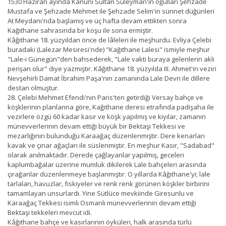
1530 Haziran ayında Kanuni Sultan Süleyman'ın oğulları Şehzade
Mustafa ve Şehzade Mehmet ile Şehzade Selim'in sünnet düğünleri
At Meydanı'nda başlamış ve üç hafta devam ettikten sonra
Kağıthane sahrasında bir koşu ile sona ermiştir.
Kâğıthane 18. yüzyıldan önce de lâleleri ile meşhurdu. Evliya Çelebi
buradaki (Lalezar Mesiresi'nde) "Kağıthane Lalesi" ismiyle meşhur
"Lale-i Günegün"den bahsederek, "Lale vakti buraya gelenlerin aklı
perişan olur" diye yazmıştır. Kâğıthane 18. yüzyılda III. Ahmet'in veziri
Nevşehirli Damat İbrahim Paşa'nın zamanında Lale Devri ile dillere
destan olmuştur.
28. Çelebi Mehmet Efendi'nin Paris'ten getirdiği Versay bahçe ve
köşklerinin planlarına göre, Kağıthane deresi etrafında padişaha ile
vezirlere özgü 60 kadar kasır ve köşk yapılmış ve kıyılar, zamanın
münevverlerinin devam ettiği büyük bir Bektaşi Tekkesi ve
mezarlığının bulunduğu Karaağaç düzenlenmiştir. Dere kenarları
kavak ve çınar ağaçları ile süslenmiştir. En meşhur Kasır, "Sadabad"
olarak anılmaktadır. Derede çağlayanlar yapılmış, geceleri
kaplumbağalar üzerine mumluk dikilerek Lale bahçeleri arasında
çırağanlar düzenlenmeye başlanmıştır. O yıllarda Kâğıthane'yi; lale
tarlaları, havuzlar, fıskiyeler ve renk renk görünen köşkler birbirini
tamamlayan unsurlardı. Yine Sütlüce mevkiinde Giresunlu ve
Karaağaç Tekkesi isimli Osmanlı münevverlerinin devam ettiği
Bektaşi tekkeleri mevcut idi.
Kâğıthane bahçe ve kasırlarının öyküleri, halk arasında türlü