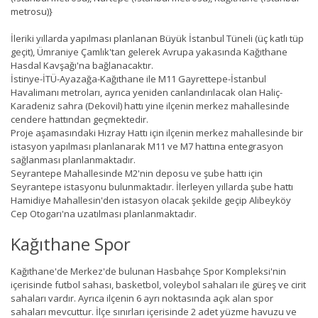
metrosu)}
İleriki yıllarda yapılması planlanan Büyük İstanbul Tüneli (üç katlı tüp
geçit), Ümraniye Çamlık'tan gelerek Avrupa yakasında Kağıthane
Hasdal Kavşağı'na bağlanacaktır.
İstinye-İTÜ-Ayazağa-Kağıthane ile M11 Gayrettepe-İstanbul
Havalimanı metroları, ayrıca yeniden canlandırılacak olan Haliç-
Karadeniz sahra (Dekovil) hattı yine ilçenin merkez mahallesinde
cendere hattından geçmektedir.
Proje aşamasındaki Hızray Hattı için ilçenin merkez mahallesinde bir
istasyon yapılması planlanarak M11 ve M7 hattına entegrasyon
sağlanması planlanmaktadır.
Seyrantepe Mahallesinde M2'nin deposu ve şube hattı için
Seyrantepe istasyonu bulunmaktadır. İlerleyen yıllarda şube hattı
Hamidiye Mahallesin'den istasyon olacak şekilde geçip Alibeyköy
Cep Otogarı'na uzatılması planlanmaktadır.
Kağıthane Spor
Kağıthane'de Merkez'de bulunan Hasbahçe Spor Kompleksi'nin
içerisinde futbol sahası, basketbol, voleybol sahaları ile güreş ve cirit
sahaları vardır. Ayrıca ilçenin 6 ayrı noktasında açık alan spor
sahaları mevcuttur. İlçe sınırları içerisinde 2 adet yüzme havuzu ve