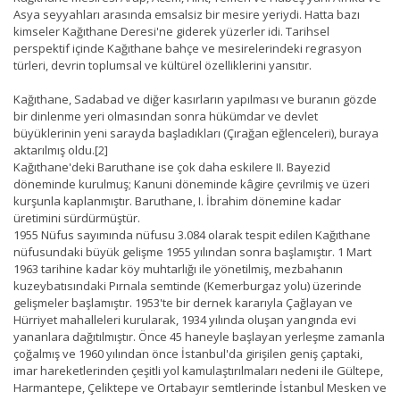
Asya seyyahları arasında emsalsiz bir mesire yeriydi. Hatta bazı
kimseler Kağıthane Deresi'ne giderek yüzerler idi. Tarihsel
perspektif içinde Kağıthane bahçe ve mesirelerindeki regrasyon
türleri, devrin toplumsal ve kültürel özelliklerini yansıtır.
Kağıthane, Sadabad ve diğer kasırların yapılması ve buranın gözde
bir dinlenme yeri olmasından sonra hükümdar ve devlet
büyüklerinin yeni sarayda başladıkları (Çırağan eğlenceleri), buraya
aktarılmış oldu.[2]
Kağıthane'deki Baruthane ise çok daha eskilere II. Bayezid
döneminde kurulmuş; Kanuni döneminde kâgire çevrilmiş ve üzeri
kurşunla kaplanmıştır. Baruthane, I. İbrahim dönemine kadar
üretimini sürdürmüştür.
1955 Nüfus sayımında nüfusu 3.084 olarak tespit edilen Kağıthane
nüfusundaki büyük gelişme 1955 yılından sonra başlamıştır. 1 Mart
1963 tarihine kadar köy muhtarlığı ile yönetilmiş, mezbahanın
kuzeybatısındaki Pırnala semtinde (Kemerburgaz yolu) üzerinde
gelişmeler başlamıştır. 1953'te bir dernek kararıyla Çağlayan ve
Hürriyet mahalleleri kurularak, 1934 yılında oluşan yangında evi
yananlara dağıtılmıştır. Önce 45 haneyle başlayan yerleşme zamanla
çoğalmış ve 1960 yılından önce İstanbul'da girişilen geniş çaptaki,
imar hareketlerinden çeşitli yol kamulaştırılmaları nedeni ile Gültepe,
Harmantepe, Çeliktepe ve Ortabayır semtlerinde İstanbul Mesken ve