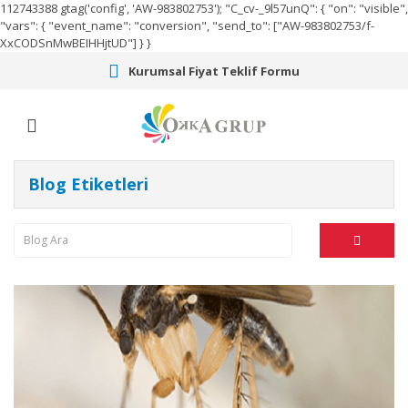
112743388
gtag('config', 'AW-983802753');
"C_cv-_9l57unQ": { "on": "visible",
"vars": { "event_name": "conversion", "send_to": ["AW-983802753/f-
XxCODSnMwBEIHHjtUD"] } }
Kurumsal Fiyat Teklif Formu
Blog Etiketleri