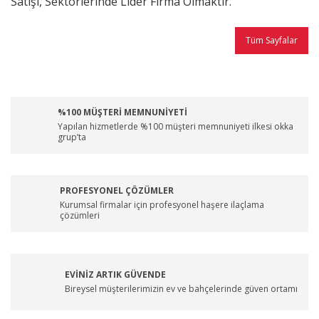
Satışı, Sektörlerinde Lider Firma Olmaktır.
Tüm Sayfalar
%100 MÜŞTERİ MEMNUNİYETİ
Yapılan hizmetlerde %100 müşteri memnuniyeti ilkesi okka
grup’ta
PROFESYONEL ÇÖZÜMLER
Kurumsal firmalar için profesyonel haşere ilaçlama
çözümleri
EVİNİZ ARTIK GÜVENDE
Bireysel müşterilerimizin ev ve bahçelerinde güven ortamı