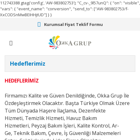
112743388
gtag('config', 'AW-983802753');
"C_cv-_9l57unQ": { "on": "visible",
"vars": { "event_name": "conversion", "send_to": ["AW-983802753/f-
XxCODSnMwBEIHHjtUD"] } }
Kurumsal Fiyat Teklif Formu
Hedeflerimiz
HEDEFLERİMİZ
Firmamızı Kalite ve Güven Denildiğinde, Okka Grup İle
Özdeşleştirmek Olacaktır. Başta Türkiye Olmak Üzere
Tüm Dünyada
Haşere İlaçlama,
Dezenfekte
Hizmeti,
Temizlik Hizmeti,
Havuz Bakım
Hizmetleri,
Peyzaj Bakım İşleri,
Kalite Kontrol,
Ar-
Ge,
Teknik Bakım,
Çevre,
İş Güvenliği Malzemeleri