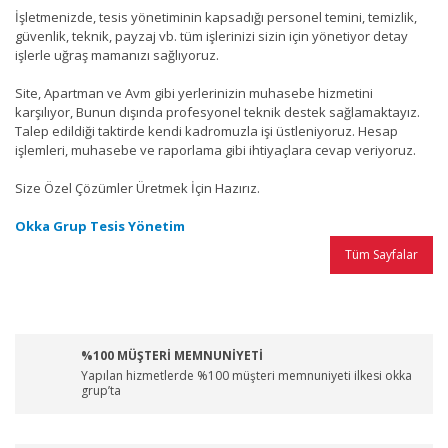
İşletmenizde, tesis yönetiminin kapsadığı personel temini, temizlik,
güvenlik, teknik, payzaj vb. tüm işlerinizi sizin için yönetiyor detay
işlerle uğraş mamanızı sağlıyoruz.
Site, Apartman ve Avm gibi yerlerinizin muhasebe hizmetini
karşılıyor, Bunun dışında profesyonel teknik destek sağlamaktayız.
Talep edildiği taktirde kendi kadromuzla işi üstleniyoruz. Hesap
işlemleri, muhasebe ve raporlama gibi ihtiyaçlara cevap veriyoruz.
Size Özel Çözümler Üretmek İçin Hazırız.
Okka Grup Tesis Yönetim
Tüm Sayfalar
%100 MÜŞTERİ MEMNUNİYETİ
Yapılan hizmetlerde %100 müşteri memnuniyeti ilkesi okka
grup’ta