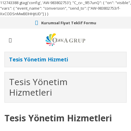
112743388
gtag('config', 'AW-983802753');
"C_cv-_9l57unQ": { "on": "visible",
"vars": { "event_name": "conversion", "send_to": ["AW-983802753/f-
XxCODSnMwBEIHHjtUD"] } }
Kurumsal Fiyat Teklif Formu
Tesis Yönetim Hizmeti
Tesis Yönetim
Hizmetleri
Tesis Yönetim Hizmetleri