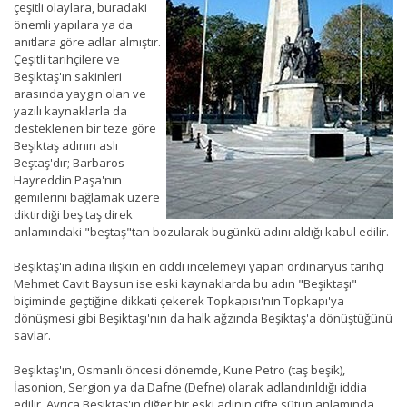
çeşitli olaylara, buradaki
önemli yapılara ya da
anıtlara göre adlar almıştır.
Çeşitli tarihçilere ve
Beşiktaş'ın sakinleri
arasında yaygın olan ve
yazılı kaynaklarla da
desteklenen bir teze göre
Beşiktaş adının aslı
Beştaş'dır; Barbaros
Hayreddin Paşa'nın
gemilerini bağlamak üzere
diktirdiği beş taş direk
anlamındaki "beştaş"tan bozularak bugünkü adını aldığı kabul edilir.
Beşiktaş'ın adına ilişkin en ciddi incelemeyi yapan ordinaryüs tarihçi
Mehmet Cavit Baysun ise eski kaynaklarda bu adın "Beşiktaşı"
biçiminde geçtiğine dikkati çekerek Topkapısı'nın Topkapı'ya
dönüşmesi gibi Beşiktaşı'nın da halk ağzında Beşiktaş'a dönüştüğünü
savlar.
Beşiktaş'ın, Osmanlı öncesi dönemde, Kune Petro (taş beşik),
İasonion, Sergion ya da Dafne (Defne) olarak adlandırıldığı iddia
edilir. Ayrıca Beşiktaş'ın diğer bir eski adının çifte sütun anlamında