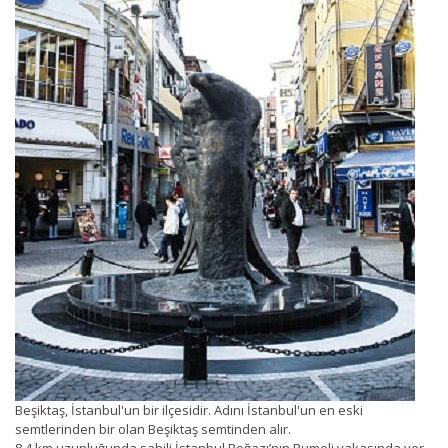
Beşiktaş, İstanbul'un bir ilçesidir. Adını İstanbul'un en eski
semtlerinden bir olan Beşiktaş semtinden alır.
8,4 km uzunluğunda sahili İstanbul Boğazı’nın Rumeli yakasında yer