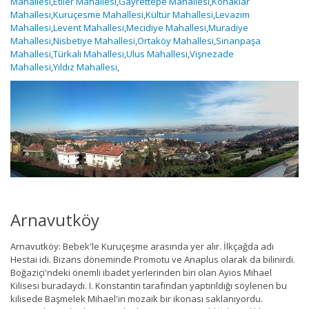
Mahallesi
,
Etiler Mahallesi
,
Gayrettepe Mahallesi
,
Konaklar
Mahallesi
,
Kuruçesme Mahallesi
,
Kültür Mahallesi
,
Levazım
Mahallesi
,
Levent Mahallesi
,
Mecidiye Mahallesi
,
Muradiye
Mahallesi
,
Nisbetiye Mahallesi
,
Ortaköy Mahallesi
,
Sinanpaşa
Mahallesi
,
Türkali Mahallesi
,
Ulus Mahallesi
,
Vişnezade
Mahallesi
,
Yıldız Mahallesi
,
Arnavutköy
Arnavutköy: Bebek'le Kuruçeşme arasında yer alır. İlkçağda adı
Hestai idi. Bizans döneminde Promotu ve Anaplus olarak da bilinirdi.
Boğaziçi'ndeki önemli ibadet yerlerinden biri olan Ayios Mihael
Kilisesi buradaydı. I. Konstantin tarafından yaptırıldığı söylenen bu
kilisede Başmelek Mihael'in mozaik bir ikonası saklanıyordu.