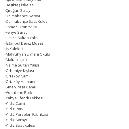
•
Beşiktaş İskelesi
•
Çırağan Sarayı
•
Dolmabahçe Sarayı
•
Dolmabahçe Saat Kulesi
•
Esma Sultan Yalısı
•
Feriye Sarayı
•
Hatice Sultan Yalısı
•
İstanbul Deniz Müzesi
•
İş Kuleleri
•
Makruhyan Ermeni Okulu
•
Malta köşkü
•
Naime Sultan Yalısı
•
Orhaniye Kışlası
•
Ortaköy Camii
•
Ortaköy Hamamı
•
Sinan Paşa Camii
•
Vodafone Park
•
Yahya Efendi Tekkesi
•
Yıldız Camii
•
Yıldız Parkı
•
Yıldız Porselen Fabrikası
•
Yıldız Sarayı
•
Yıldız Saat Kulesi