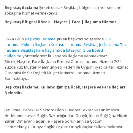
Beşiktaş ilaçlama
Şirketi olarak Beşiktaş bölgemizin her semtine
sokağına hizmet vermekteyiz.
Beşiktaş Bölgesi Böcek | Haşere | Fare | İlaçlama Hizmeti
Okka Grup
Beşiktaş ilaçlama
şirketi beşiktaş bölgesinde
ULV
İlaçlama
Kokulu İlaçlama
Kokusuz İlaçlama
Beşiktaş Jel İlaçlama
Toz
İlaçlama
Beşiktaş Fare İlaçlamada İstasyon Glue Board
Kullanımı.
yöntemleriniz kullanarak ilaçlama yapmaktayız.
Böcek, Haşere, Fare İlaçlama Firması Olarak ilaçlama Hizmeti 7/24
Yüzde Yüz Müşteri Memnuniyeti Hedefi İle Uygun Fiyat Kaliteli Hizmet
Garantisi ile Siz Değerli Müşterilerimize İlaçlama Hizmeti
Sunmaktayız.
Beşiktaş İlaçlama, Kullandığımız Böcek, Haşere ve Fare İlaçları
Nelerdir;
Biz Firma Olarak Bu Sektöre Olan Güvenin Tekrar Kazanılmasını
Hedeflemekteyiz. Sağlık Bakanlığından Onaylı, İnsan Sağlığına Hiçbir
Zararı Olmayan İlaçlar İle Haşere Sorunlarınıza Çözüm
Getirmekteyiz. Dünya Sağlık Örgütü Onaylı İlaçlar Kullanılmaktadır.