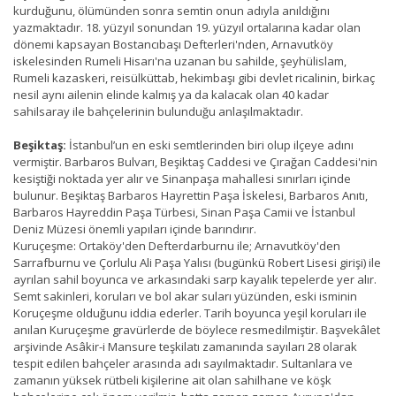
kurduğunu, ölümünden sonra semtin onun adıyla anıldığını
yazmaktadır. 18. yüzyıl sonundan 19. yüzyıl ortalarına kadar olan
dönemi kapsayan Bostancıbaşı Defterleri'nden, Arnavutköy
iskelesinden Rumeli Hisarı'na uzanan bu sahilde, şeyhülislam,
Rumeli kazaskeri, reisülküttab, hekimbaşı gibi devlet ricalinin, birkaç
nesil aynı ailenin elinde kalmış ya da kalacak olan 40 kadar
sahilsaray ile bahçelerinin bulunduğu anlaşılmaktadır.
Beşiktaş:
İstanbul’un en eski semtlerinden biri olup ilçeye adını
vermiştir. Barbaros Bulvarı, Beşiktaş Caddesi ve Çırağan Caddesi'nin
kesiştiği noktada yer alır ve Sinanpaşa mahallesi sınırları içinde
bulunur. Beşiktaş Barbaros Hayrettin Paşa İskelesi, Barbaros Anıtı,
Barbaros Hayreddin Paşa Türbesi, Sinan Paşa Camii ve İstanbul
Deniz Müzesi önemli yapıları içinde barındırır.
Kuruçeşme: Ortaköy'den Defterdarburnu ile; Arnavutköy'den
Sarrafburnu ve Çorlulu Ali Paşa Yalısı (bugünkü Robert Lisesi girişi) ile
ayrılan sahil boyunca ve arkasındaki sarp kayalık tepelerde yer alır.
Semt sakinleri, koruları ve bol akar suları yüzünden, eski isminin
Koruçeşme olduğunu iddia ederler. Tarih boyunca yeşil koruları ile
anılan Kuruçeşme gravürlerde de böylece resmedilmiştir. Başvekâlet
arşivinde Asâkir-i Mansure teşkilatı zamanında sayıları 28 olarak
tespit edilen bahçeler arasında adı sayılmaktadır. Sultanlara ve
zamanın yüksek rütbeli kişilerine ait olan sahilhane ve köşk