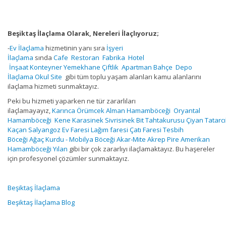
Beşiktaş İlaçlama Olarak, Nereleri İlaçlıyoruz;
-
Ev İlaçlama
hizmetinin yanı sıra
İşyeri
İlaçlama
sında
Cafe
Restoran
Fabrika
Hotel
İnşaat
Konteyner
Yemekhane
Çiftlik
Apartman
Bahçe
Depo
İlaçlama
Okul
Site
gibi tüm toplu yaşam alanları kamu alanlarını
ilaçlama hizmeti sunmaktayız.
Peki bu hizmeti yaparken ne tür zararlıları
ilaçlamayayız,
Karınca
Örümcek
Alman Hamamböceği
Oryantal
Hamamböceği
Kene
Karasinek
Sivrisinek
Bit
Tahtakurusu
Çiyan
Tatarcı
Kaçan
Salyangoz
Ev Faresi
Lağım faresi
Çatı Faresi
Tesbih
Böceği
Ağaç Kurdu - Mobilya Böceği
Akar-Mite
Akrep
Pire
Amerikan
Hamamböceği
Yılan
gibi bir çok zararlıyı ilaçlamaktayız. Bu haşereler
için profesyonel çözümler sunmaktayız.
Beşiktaş İlaçlama
Beşiktaş İlaçlama Blog