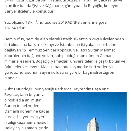
alan ilçe batıda Şişli ve Kâğıthane, güneybatıda Beyoğlu, kuzeyde
Sarıyer ilçeleriyle komşudur.
Yüz ölçümü 18 km², nüfusu ise 2019 ADNKS verilerine göre
182.649'dur.
Hem nüfus, hem de alan olarak İstanbul kentinin küçük ilçelerinden
biri olmasına karşın iki kıtayı ve İstanbul'un iki yakasını birbirine
bağlayan 15 Temmuz Şehitler Köprüsü ve Fatih Sultan Mehmet
köprülerinin bağlantı yolları, sahip olduğu son dönem Osmanlı
mimarisi eserleri, Boğaziçi yamaçları, üniversiteler ile çeşitli bölüm ve
fakülteler ve Levent-Maslak hattındaki iş merkezleri nedeniyle
gündüz nüfusunun sayım nüfusuna göre birkaç misli arttığı bir
alandır.
Zühtü Müridoğlu'nun yaptığı Barbaros Hayreddin Paşa Anıtı.
Beşiktaş tarih boyunca
birçok adla anılmıştır.
Bunun temel nedeni
Osmanlı dönemine kadar
sürekli bir yerleşim yeri
niteliği kazanamamasıdır.
Dolayısıyla zaman içinde