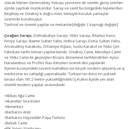
olarak bilinen Serencebey Yokuşu çevresini de semtin geniş sınırları
içinde saymak mümkündür. Saray ve semt bu bölgedeki tepelerden
Beşiktaş ve Ortaköy'e doğru inen, tümüyle koruluk yamaçlar
üzerinde kurulmuştur.
Tarihsel ve önemli yapılar ve mekanlar[değiştir | kaynağı değiştir]
Çırağan Sarayı,
Dolmabahçe Sarayı, Yıldız Sarayı, Ihlamur Kasrı,
Feriye Sarayı, Naime Sultan Yalısı, Hıdiva Sarayı, Esma Sultan Yalısı,
Arnavutköy Karakolu, Orhaniye Kışlası, Süslü Karakol ve Yıldız Çini
Fabrikası tarihi mimari yapılardandır. Ortaköy Camii, Mecidiye Camii
ve Yıldız Camii ile geçmişleri Bizans dönemine tarihlendirilen Ayios
Haralambos ve Profitis İlias Kiliseleri önemli dini yapılardır.
İlçenin kuzeyindeki Levent mahallesi ise birçok modern alışveriş ve iş
merkezine ev sahipliği yapmaktadır. Türkiye'nin ikinci en yüksek
binası olan 181.2 metre yüksekliğindeki İş Kulesi ilçede yer alan
önemli modern yapılar arasındadır.
•
Abbas Ağa Camii
•
Akaretler Sıra Evleri
•
Akmerkez
•
Barbaros Anıtı
•
Barbaros Hayreddin Paşa Türbesi
•
Bebek Camii
•
BJK İnönü Stadyumu