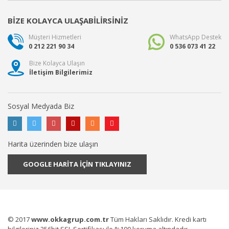
BİZE KOLAYCA ULAŞABİLİRSİNİZ
Müşteri Hizmetleri
WhatsApp Destek
0 212 221 90 34
0 536 073 41 22
Bize Kolayca Ulaşın
İletişim Bilgilerimiz
Sosyal Medyada Biz
Harita üzerinden bize ulaşın
GOOGLE HARİTA İÇİN TIKLAYINIZ
© 2017
www.okkagrup.com.tr
Tüm Hakları Saklıdır. Kredi kartı
bilgileriniz 256bit SSL Sertifikası ile %100 koruma altındadır.