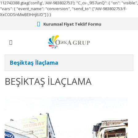
112743388
gtag('config', 'AW-983802753');
"C_cv-_9l57unQ": { "on": "visible",
"vars": { "event_name": "conversion", "send_to": ["AW-983802753/f-
XxCODSnMwBEIHHjtUD"] } }
Kurumsal Fiyat Teklif Formu
Beşiktaş İlaçlama
BEŞİKTAŞ İLAÇLAMA