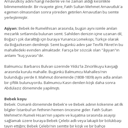
Arnavutköy adını hangi nedenle ve ne zaman aldığı kesinlikle
bilinmemektedir. Bir rivayete göre, Fatih Sultan Mehmet Arnavutluk'a
egemen olmasından sonra yöreden getirilen Arnavutları bu semte
yerleştirmiştir.
Aşiyan:
Bebek ile Rumelihisarı arasında, bugün aynı isimle anılan
mezarlık sırtlarında bulunan semt. Sahilden denizin içine uzanan dil,
Boğaz'ı çok daralttığı için buraya Yunanca Lomekopi, Türkçe olarak
da Boğazkesen denilmişti. Semt bugünkü adını şair Tevfik Fikret'in bu
mahalledeki evinden almaktadır. Farsça bir sözcük olan "âşiyan"ın
anlamı "kuş yuvası"dır.
Balmumcu: Barbaros Bulvarı üzerinde Yıldız'la Zincirlikuyu kavşağı
arasında kurulu mahalle. Bugünkü Balmumcu Mahallesi'nin
bulunduğu yerde II. Mahmut döneminde (1808-1839) aynı adla anılan
bir çiftlik bulunuyordu. Balmumcu Kasrı denilen köşk daha sonra
Abdülaziz döneminde yapılmıştı.
Bebek koyu
Bebek: Osmanlı döneminde Bebek'e ve Bebek adının kökenine ait ilk
bilgiler İstanbul'un fethinin hemen öncesine gider. Fatih Sultan
Mehmet'in Rumeli Hisarı'nın yapımı ve kuşatma sırasında asayişi
sağlamak üzere buraya Bebek Çelebi adlı veya lakaplı bir bölükbaşı
tayin ettiğini; Bebek Çelebi'nin semtte bir köşk ve bir bahçe