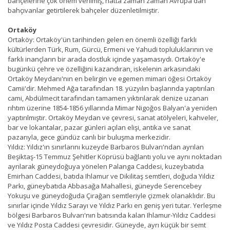
bahçelerine çok önem verilmiş, hatta zaman zaman Avrupa'dan
bahçıvanlar getirtilerek bahçeler düzenletilmiştir.
Ortaköy
Ortaköy: Ortaköy'ün tarihinden gelen en önemli özelliği farklı
kültürlerden Türk, Rum, Gürcü, Ermeni ve Yahudi topluluklarının ve
farklı inançların bir arada dostluk içinde yaşamasıydı. Ortaköy'e
bugünkü çehre ve özelliğini kazandıran, iskelenin arkasındaki
Ortaköy Meydanı'nın en belirgin ve egemen mimari öğesi Ortaköy
Camii'dir. Mehmed Ağa tarafından 18. yüzyılın başlarında yaptırılan
cami, Abdülmecit tarafından tamamen yıktırılarak denize uzanan
rıhtım üzerine 1854-1856 yıllarında Mimar Nigoğos Balyan'a yeniden
yaptırılmıştır. Ortaköy Meydan ve çevresi, sanat atölyeleri, kahveler,
bar ve lokantalar, pazar günleri açılan elişi, antika ve sanat
pazarıyla, gece gündüz canlı bir buluşma merkezidir.
Yıldız: Yıldız'ın sınırlarını kuzeyde Barbaros Bulvarı'ndan ayrılan
Beşiktaş-15 Temmuz Şehitler Köprüsü bağlantı yolu ve aynı noktadan
ayrılarak güneydoğuya yönelen Palanga Caddesi, kuzeybatıda
Emirhan Caddesi, batıda Ihlamur ve Dikilitaş semtleri, doğuda Yıldız
Parkı, güneybatıda Abbasağa Mahallesi, güneyde Serencebey
Yokuşu ve güneydoğuda Çırağan semtleriyle çizmek olanaklıdır. Bu
sınırlar içinde Yıldız Sarayı ve Yıldız Parkı en geniş yeri tutar. Yerleşme
bölgesi Barbaros Bulvarı'nın batısında kalan Ihlamur-Yıldız Caddesi
ve Yıldız Posta Caddesi çevresidir. Güneyde, ayrı küçük bir semt