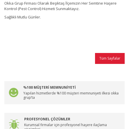
Okka Grup Firması Olarak Beşiktaş İlçemizin Her Semtine Haşere
Kontrol (Pest Control) Hizmeti Sunmaktayız.
Sağlıklı Mutlu Günler.
Tüm Sayfalar
%100 MÜŞTERİ MEMNUNİYETİ
Yapılan hizmetlerde %100 müşteri memnuniyeti ilkesi okka
grup’ta
PROFESYONEL ÇÖZÜMLER
Kurumsal firmalar için profesyonel haşere ilaçlama