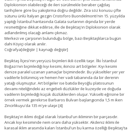
Diplokionion olabileceği de ileri sürülmekle beraber çağdaş
tarihçilere göre bu yakıştırma doğru değildir. Zira söz konusu çifte
sütunu ünlü İtalyan gezgin Cristoforo Buondelmonti'nin 15. yüzyılda
yaptığı İstanbul haritasında Galata surlarının dışında bir yerde
resmettiğine dikkat edilirse, ille de Beşiktaş'ın Diplokionion olarak
adlandırılmış olacağı anlamı çıkmaz.
Merkezi ve çarşısının bulunduğu bölge, bazı Beşiktaşlılarca bugün
dahi Köyiçi olarak anılır.
Coğrafya[değiştir | kaynağı değiştir]
Beşiktaş İlçesi'nin yeryüzü biçimleri ikili özellik taşır. İlki İstanbul
Boğazı'nın biçimlediği kıyı kesimi, ikincisi art bölgeler. Kıyı kesimi
denize paralel uzanan yamaçlar biçimindedir. Bu yükseltiler yer yer
vadilerle bölünmüş ve hemen her vadi tabanında da bir derenin
yatağı oluşmuştur. Art bölgeler ise batıda Beyoğlu platosunun
devamı niteliğindeki az engebeli düzlükler ile kuzeyde ve doğuda
vadilerin biçimlediği küçük düzlüklerden oluşur. Yükselti eğrisine bir
örnek vermek gerekirse Barbaros Bulvarı başlangıcında 1,5 m iken
Zincirlikuyu'da 135 m'ye ulaşır.[4]
Beşiktaş'ın iklimi doğal olarak İstanbul'un ikliminin bir parçasıdır.
Ancak kıyı kesiminde nem oranı daha yüksektir. Akdeniz iklimi ile
karasal iklim arasında kalan İstanbul'un bu karma özelliği Beşiktaş'ta