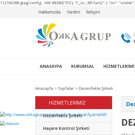
112743388
gtag('config', 'AW-983802753');
"C_cv-_9l57unQ": { "on": "visibl
Hakkımızda
Yardım
İletişim
ANASAYFA
KURUMSAL
HİZMETLERİMİ
Anasayfa
Sayfalar
Dezenfekte Şirketi
HİZMETLERİMİZ
Dez
Dezenfekte Şirketi
DE
Haşere Kontrol Şirketi