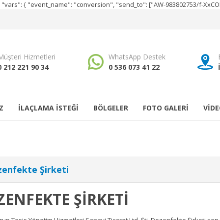
e", "vars": { "event_name": "conversion", "send_to": ["AW-983802753/f-Xx
Müşteri Hizmetleri
WhatsApp Destek
0 212 221 90 34
0 536 073 41 22
Z
İLAÇLAMA İSTEĞİ
BÖLGELER
FOTO GALERİ
VİDE
enfekte Şirketi
ZENFEKTE ŞİRKETİ