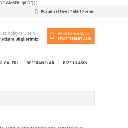
CODSnMwBEIHHjtUD"] } }
Kurumsal Fiyat Teklif Formu
Bize Kolayca Ulaşın
ev ve bahçeniz için
FİYAT TEKLİFİ ALIN
İletişim Bilgilerimiz
O GALERİ
REFERANSLAR
BİZE ULAŞIN