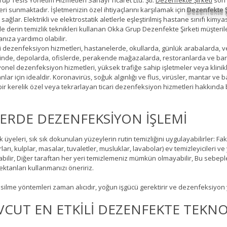
up Tesis Yönetim Hizmetleri Sanayi Ticaret Ltd. Şti.
Dezenfekte Şirketi
son 
eri sunmaktadır. İşletmenizin özel ihtiyaçlarını karşılamak için
Dezenfekte Ş
 sağlar. Elektrikli ve elektrostatik aletlerle eşleştirilmiş hastane sınıfı ki
rle derin temizlik teknikleri kullanan Okka Grup Dezenfekte Şirketi müşterile
nıza yardımcı olabilir.
ri dezenfeksiyon hizmetleri, hastanelerde, okullarda, günlük arabalarda, vete
rinde, depolarda, ofislerde, perakende mağazalarda, restoranlarda ve barlar
onel dezenfeksiyon hizmetleri, yüksek trafiğe sahip işletmeler veya klini
nlar için idealdir. Koronavirüs, soğuk algınlığı ve flus, virüsler, mantar ve
ir kerelik özel veya tekrarlayan ticari dezenfeksiyon hizmetleri hakkında bi
ERDE DEZENFEKSİYON İŞLEMİ
 üyeleri, sık sık dokunulan yüzeylerin rutin temizliğini uygulayabilirler: Faka
ları, kulplar, masalar, tuvaletler, musluklar, lavabolar) ev temizleyicileri 
labilir, Diğer taraftan her yeri temizlemeniz mümkün olmayabilir, Bu sebe
ktanları kullanmanızı öneririz.
 silme yöntemleri zaman alıcıdır, yoğun işgücü gerektirir ve dezenfeksiyon ya
CUT EN ETKİLİ DEZENFEKTE TEKNO