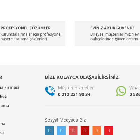
PROFESYONEL ÇÖZÜMLER
EVİNİZ ARTIK GÜVENDE
Kurumsal firmalar için profesyonel
Bireysel müşterilerimizin ev
haşere ilaçlama çözümleri
bahçelerinde güven ortamı
R
BİZE KOLAYCA ULAŞABİLİRSİNİZ
ma Firması
Müşteri Hizmetleri
What
0 212 221 90 34
0 53
keti
çlama
Sosyal Medyada Biz
ama
ma