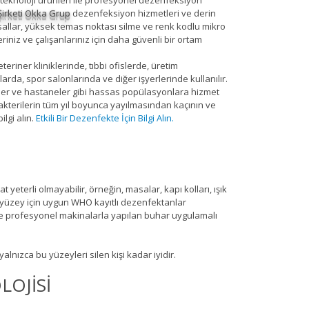
teknoloji ürünleri ile profesyonel dezenfeksiyon
irketi Okka Grup
dezenfeksiyon hizmetleri ve derin
myasallar, yüksek temas noktası silme ve renk kodlu mikro
riniz ve çalışanlarınız için daha güvenli bir ortam
riner kliniklerinde, tıbbi ofislerde, üretim
da, spor salonlarında ve diğer işyerlerinde kullanılır.
kler ve hastaneler gibi hassas popülasyonlara hizmet
 bakterilerin tüm yıl boyunca yayılmasından kaçının ve
lgi alın.
Etkili Bir Dezenfekte İçin Bilgi Alın.
t yeterli olmayabilir, örneğin, masalar, kapı kolları, ışık
ve yüzey için uygun WHO kayıtlı dezenfektanlar
ple profesyonel makinalarla yapılan buhar uygulamalı
lnızca bu yüzeyleri silen kişi kadar iyidir.
LOJİSİ