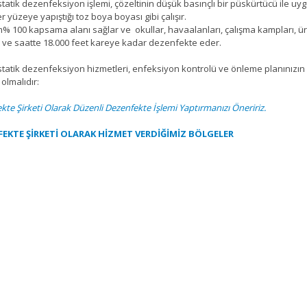
statik dezenfeksiyon işlemi, çözeltinin düşük basınçlı bir püskürtücü ile uygu
r yüzeye yapıştığı toz boya boyası gibi çalışır.
m% 100 kapsama alanı sağlar ve okullar, havaalanları, çalışma kampları, üret
r ve saatte 18.000 feet kareye kadar dezenfekte eder.
statik dezenfeksiyon hizmetleri, enfeksiyon kontrolü ve önleme planınızın ve
olmalıdır:
kte Şirketi Olarak Düzenli Dezenfekte İşlemi Yaptırmanızı Öneririz.
EKTE ŞİRKETİ OLARAK HİZMET VERDİĞİMİZ BÖLGELER