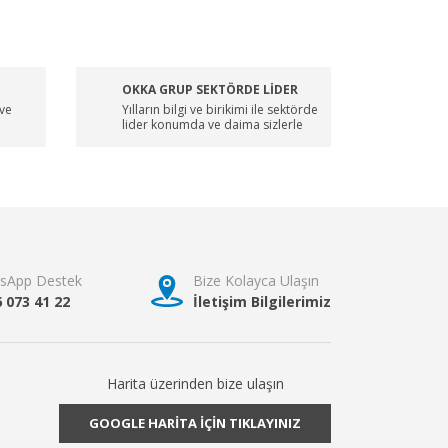
OKKA GRUP SEKTÖRDE LİDER
 ve
Yılların bilgi ve birikimi ile sektörde
lider konumda ve daima sizlerle
sApp Destek
Bize Kolayca Ulaşın
6 073 41 22
İletişim Bilgilerimiz
Harita üzerinden bize ulaşın
GOOGLE HARİTA İÇİN TIKLAYINIZ