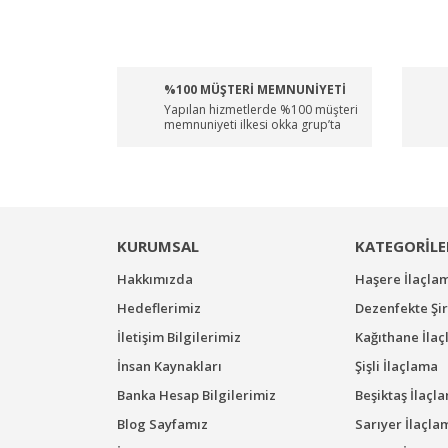
%100 MÜŞTERİ MEMNUNİYETİ
Yapılan hizmetlerde %100 müşteri
memnuniyeti ilkesi okka grup’ta
KURUMSAL
KATEGORİLE
Hakkımızda
Haşere İlaçla
Hedeflerimiz
Dezenfekte Şir
İletişim Bilgilerimiz
Kağıthane İla
İnsan Kaynakları
Şişli İlaçlama
Banka Hesap Bilgilerimiz
Beşiktaş İlaçl
Blog Sayfamız
Sarıyer İlaçla