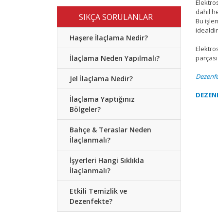
Elektro
dahil he
SIKÇA SORULANLAR
Bu işle
idealdi
Haşere İlaçlama Nedir?
Elektro
İlaçlama Neden Yapılmalı?
parçası 
Dezenfe
Jel İlaçlama Nedir?
DEZENF
İlaçlama Yaptığınız
Bölgeler?
Bahçe & Teraslar Neden
İlaçlanmalı?
İşyerleri Hangi Sıklıkla
İlaçlanmalı?
Etkili Temizlik ve
Dezenfekte?