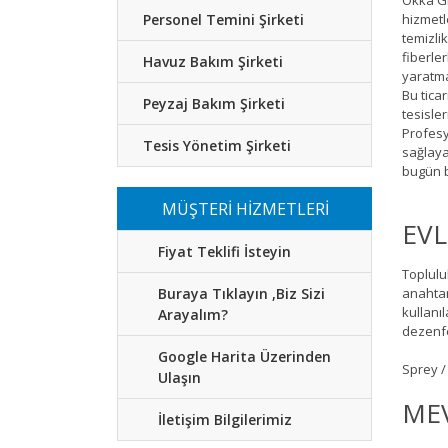
Okka Gr
Personel Temini Şirketi
hizmetl
temizlik
fiberle
Havuz Bakım Şirketi
yaratma
Bu tica
Peyzaj Bakım Şirketi
tesisle
Profesy
Tesis Yönetim Şirketi
sağlaya
bugün b
MÜŞTERİ HİZMETLERİ
EVL
Fiyat Teklifi İsteyin
Topluluk
Buraya Tıklayın ,Biz Sizi
anahtar
kullanı
Arayalım?
dezenfe
Google Harita Üzerinden
Sprey /
Ulaşın
MEV
İletişim Bilgilerimiz