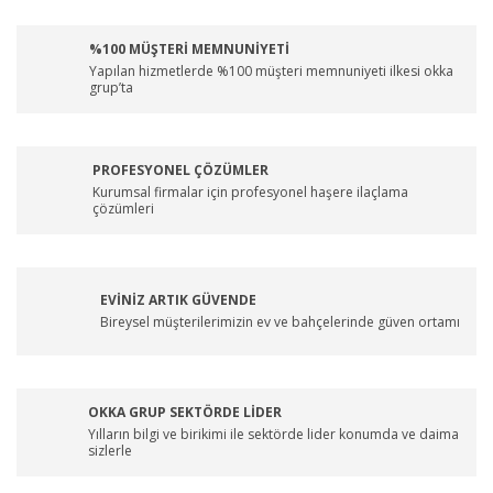
%100 MÜŞTERİ MEMNUNİYETİ
Yapılan hizmetlerde %100 müşteri memnuniyeti ilkesi okka
grup’ta
PROFESYONEL ÇÖZÜMLER
Kurumsal firmalar için profesyonel haşere ilaçlama
çözümleri
EVİNİZ ARTIK GÜVENDE
Bireysel müşterilerimizin ev ve bahçelerinde güven ortamı
OKKA GRUP SEKTÖRDE LİDER
Yılların bilgi ve birikimi ile sektörde lider konumda ve daima
sizlerle