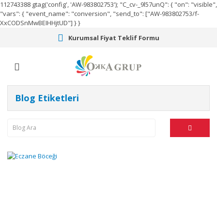
112743388
gtag('config', 'AW-983802753');
"C_cv-_9l57unQ": { "on": "visible",
"vars": { "event_name": "conversion", "send_to": ["AW-983802753/f-
XxCODSnMwBEIHHjtUD"] } }
Kurumsal Fiyat Teklif Formu
Blog Etiketleri