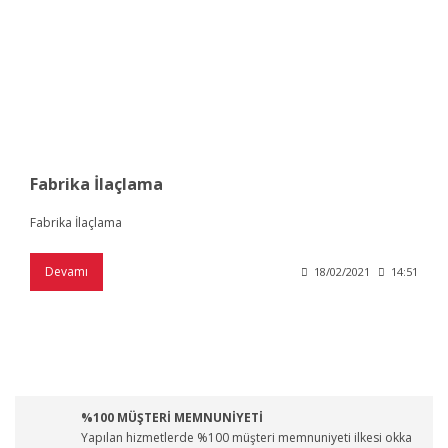
Fabrika İlaçlama
Fabrika İlaçlama
Devamı
18/02/2021
14:51
%100 MÜŞTERİ MEMNUNİYETİ
Yapılan hizmetlerde %100 müşteri memnuniyeti ilkesi okka