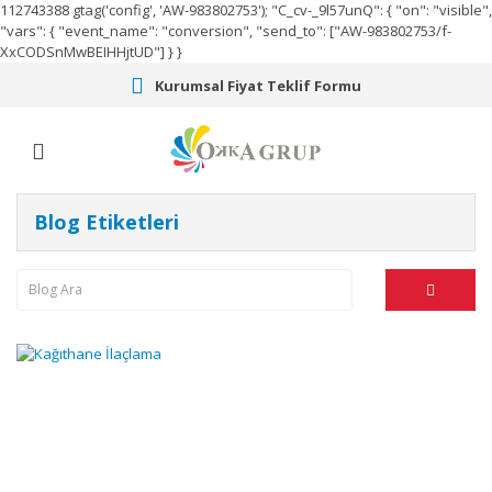
112743388
gtag('config', 'AW-983802753');
"C_cv-_9l57unQ": { "on": "visible",
"vars": { "event_name": "conversion", "send_to": ["AW-983802753/f-
XxCODSnMwBEIHHjtUD"] } }
Kurumsal Fiyat Teklif Formu
Blog Etiketleri