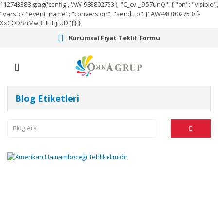
112743388
gtag('config', 'AW-983802753');
"C_cv-_9l57unQ": { "on": "visible",
"vars": { "event_name": "conversion", "send_to": ["AW-983802753/f-
XxCODSnMwBEIHHjtUD"] } }
Kurumsal Fiyat Teklif Formu
Blog Etiketleri