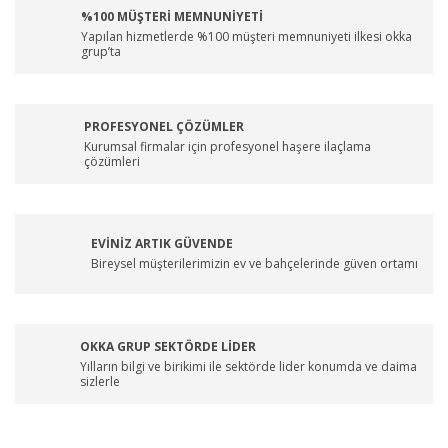
%100 MÜŞTERİ MEMNUNİYETİ
Yapılan hizmetlerde %100 müşteri memnuniyeti ilkesi okka
grup’ta
PROFESYONEL ÇÖZÜMLER
Kurumsal firmalar için profesyonel haşere ilaçlama
çözümleri
EVİNİZ ARTIK GÜVENDE
Bireysel müşterilerimizin ev ve bahçelerinde güven ortamı
OKKA GRUP SEKTÖRDE LİDER
Yılların bilgi ve birikimi ile sektörde lider konumda ve daima
sizlerle