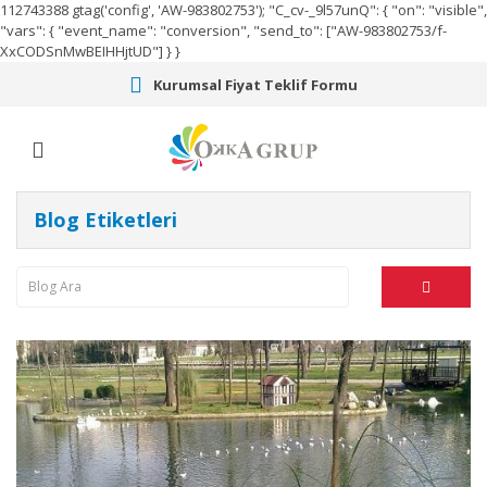
112743388
gtag('config', 'AW-983802753');
"C_cv-_9l57unQ": { "on": "visible",
"vars": { "event_name": "conversion", "send_to": ["AW-983802753/f-
XxCODSnMwBEIHHjtUD"] } }
Kurumsal Fiyat Teklif Formu
Blog Etiketleri