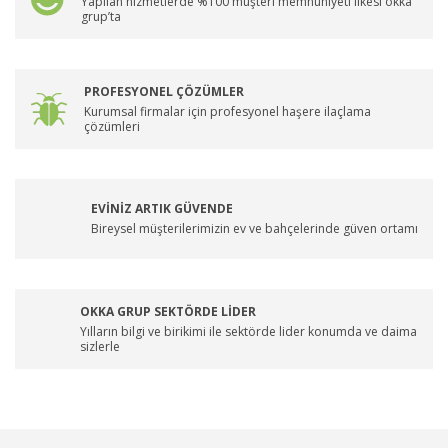
Yapılan hizmetlerde %100 müşteri memnuniyeti ilkesi okka
grup’ta
PROFESYONEL ÇÖZÜMLER
Kurumsal firmalar için profesyonel haşere ilaçlama
çözümleri
EVİNİZ ARTIK GÜVENDE
Bireysel müşterilerimizin ev ve bahçelerinde güven ortamı
OKKA GRUP SEKTÖRDE LİDER
Yılların bilgi ve birikimi ile sektörde lider konumda ve daima
sizlerle