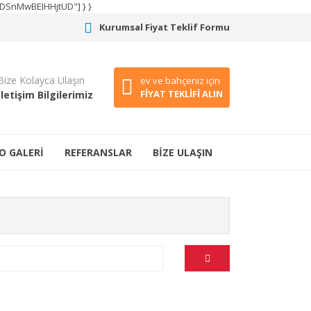
CODSnMwBEIHHjtUD"] } }
Kurumsal Fiyat Teklif Formu
Bize Kolayca Ulaşın
ev ve bahçeniz için
FİYAT TEKLİFİ ALIN
İletişim Bilgilerimiz
O GALERİ
REFERANSLAR
BİZE ULAŞIN