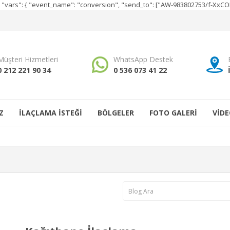
e", "vars": { "event_name": "conversion", "send_to": ["AW-983802753/f-Xx
Müşteri Hizmetleri
WhatsApp Destek
0 212 221 90 34
0 536 073 41 22
Z
İLAÇLAMA İSTEĞİ
BÖLGELER
FOTO GALERİ
VİDE