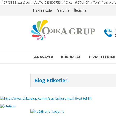
112743388
gtag('config', 'AW-983802753');
"C_cv-_9l57unQ": { "on": "visibl
Hakkımızda
Yardım
İletişim
ANASAYFA
KURUMSAL
HİZMETLERİMİ
Blog Etiketleri