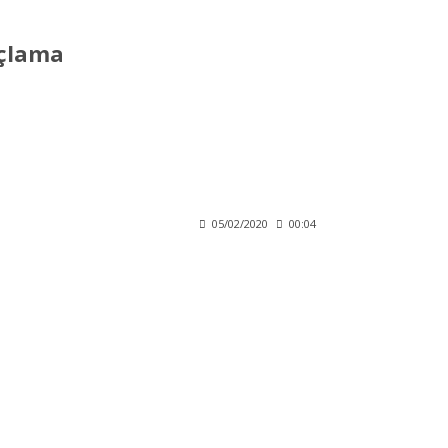
çlama
05/02/2020
00:04
ı