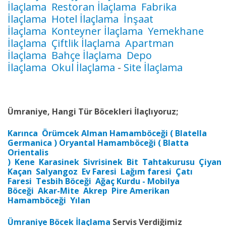
İlaçlama
Restoran İlaçlama
Fabrika
İlaçlama
Hotel İlaçlama
İnşaat
İlaçlama
Konteyner İlaçlama
Yemekhane
İlaçlama
Çiftlik İlaçlama
Apartman
İlaçlama
Bahçe İlaçlama
Depo
İlaçlama
Okul İlaçlama
-
Site İlaçlama
Ümraniye, Hangi Tür Böcekleri İlaçlıyoruz;
Karınca
Örümcek
Alman Hamamböceği ( Blatella
Germanica )
Oryantal Hamamböceği ( Blatta
Orientalis
)
Kene
Karasinek
Sivrisinek
Bit
Tahtakurusu
Çiyan
Kaçan
Salyangoz
Ev Faresi
Lağım faresi
Çatı
Faresi
Tesbih Böceği
Ağaç Kurdu - Mobilya
Böceği
Akar-Mite
Akrep
Pire
Amerikan
Hamamböceği
Yılan
Ümraniye Böcek İlaçlama
Servis Verdiğimiz