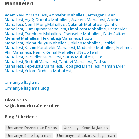
Mahalleleri
Adem Yavuz Mahallesi
,
Altınşehir Mahallesi
,
Armağan Evler
Mahallesi
,
Aşağı Dudullu Mahallesi
,
Atakent Mahallesi
,
Atatürk
Mahallesi
,
Cemil Meriç Mahallesi
,
Çakmak Mahallesi
,
Çamlık
Mahallesi
,
Dumlupınar Mahallesi
,
Elmalıkent Mahallesi
,
Esenevler
Mahallesi
,
Esenkent Mahallesi
,
Esenşehir Mahallesi
,
Fatih Sultan
Mehmet Mahallesi
,
Hekimbaşı Mahallesi
,
Huzur
Mahallesi
,
Ihlamurkuyu Mahallesi
,
İnkılap Mahallesi
,
İstiklal
Mahallesi
,
Kazım Karabekir Mahallesi
,
Madenler Mahallesi
,
Mehmet
Akif Mahallesi
,
Namık Kemal Mahallesi
,
Necip Fazıl
Mahallesi
,
Parseller Mahallesi
,
Saray Mahallesi
,
Site
Mahallesi
,
Şerifali Mahallesi
,
Tantavi Mahallesi
,
Tatlısu
Mahallesi
,
Tepeüstü Mahallesi
,
Topağacı Mahallesi
,
Yaman Evler
Mahallesi
,
Yukarı Dudullu Mahallesi
,
Ümraniye İlaçlama
Ümraniye İlaçlama Blog
Okka Grup
Sağlıklı Mutlu Günler Diler
Blog Etiketleri :
Ümraniye Dezenfekte Firması
Ümraniye Kene İlaçlaması
Ümraniye Kene İlaçlaması
Ümraniye Tahtakurusu İlaçlaması