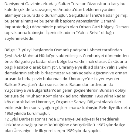
Danişment Gazi'nin arkadaşı Sultan Turasan Bizanslılar'a karşı bu
kalede çok defa savaşmış ve Anadolu'dan beklenen yardımı
alamayınca burada öldürülmüştür. Selçuklular İznik'e kadar gelmiş,
bu şehir alınmış ve bu şehri ilk başkent yapmışlardır. Osmanlı
İmparatorluğu döneminde padişah olan Orhan Gazi bölgeyi Osmanlı
topraklarına katmıştır. İlçenin ilk adının "Yalnız Selvi" olduğu
söylenmektedir.
Bölge 17. yüzyıl başlarında Osmanlı padişahı I. Ahmet tarafından
Şeyh Aziz Mahmut Hüdai'ye vakfedilmiştir. Cumhuriyet döneminden
önce Bulgurlu'ya kadar olan bölge bu vakfın malı olarak Üsküdar'a
bağlı kasaba olarak kalmıştır. Ümraniye'ye ilk ad olarak Yalnız Selvi
demelerinin sebebi birkaç mezar ve birkaç selvi ağacının ve orman
arasında birkaç evin bulunmasıdır. Ümraniye'de ilk yerleşenler
Balkan Savaşları'ndan sonra, önce Batum'dan ardından da
Yugoslavya ve Bulgaristan'dan gelen göçmenlerdir. Bundan dolayı
bir süre de "Muhacir Köy" olarak adlandırılmıştır. 1960 yılına kadar
köy olarak kalan Ümraniye, Organize Sanayi Bölgesi olarak ilan
edilmesinden sonra yoğun göçlere maruz kalmıştır. Belediye ilk defa
1963 yılında kurulmuştur.
12 Eylül Darbesi sonrasında Ümraniye Belediyesi feshedilerek
Üsküdar'a bağlı şube müdürlüğüne dönüştürüldü. 1987 yılında ilçe
olan Ümraniye' de ilk yerel seçim 1989 yılında yapıldı.