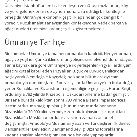
Ümraniye İstanbul' un en hızlı kentleşen ve nüfusu hızla artan; köy
ve yöre geleneklerinin de aynen muhafaza edildiği bir kentleşme
örneğidir. Ümraniye, ekonomik çeşitlilik açısından çok zengin bir
yöredir. Küçük imalat sanayisinden konfeksiyona, yedek parça ve
ağaç ürünleri üretimine kadar çeşitlilik göstermektedir.
Ümraniye Tarihçe
Bir zamanlar Ümraniye tamamen ormanlarla kaplı idi. Her yer orman,
ağaç ve yeşil idi. Çünkü iklim orman yetişmesine elverişli durumdaydı.
Tarihi kaynaklara göre Ümraniye'ye ilk yerleşenler Frigya'lılardır.Çam
ağacını kutsal kabul eden Frigyalılar Küçük ve Büyük Çamlıca'dan
başlayarak Alemdağ ve Kayışdağı'na kadar bütün araziyi çam
ormanlarıyla donatmışlardı. Sonraki yıllarda Ümraniye'nin bulunduğu
yerler Romalılar ve Bizanslılar'ın egemenliğine geçmiştir. Harun Reşit,
ordularıyla 782 yılında Krizepolis (Üsküdar) önlerine kadar gelmiştir.
Bir sene burada kaldıktan sonra 783 yılında Bizans İmparatoriçesi
İren'in ordusuna mağlup olmuş, bunun sonucunda her sene
Bizanslılar'a 70.000 altın vermeye zorunlu kalmıştır. İlçe toprakları
Bizanslılar'la Müslüman ordular arasında zaman zaman el
değiştirmiştir. Anadolu'yu Müslüman yapan ve Türkleştiren ilk devlet
Danişmentliler Devletidir. Danişmend Beyliği Bizans topraklarına
kadar sızmışlar. Alemdağ' nın üstünde bir kale yapmışlardır.