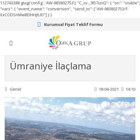
112743388
gtag('config', 'AW-983802753');
"C_cv-_9l57unQ": { "on": "visible",
"vars": { "event_name": "conversion", "send_to": ["AW-983802753/f-
XxCODSnMwBEIHHjtUD"] } }
Kurumsal Fiyat Teklif Formu
Ümraniye İlaçlama
Genel
18-04-2021
14:10