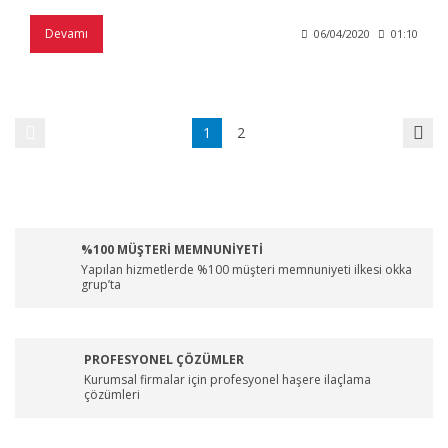
Devamı
06/04/2020
01:10
1
2
%100 MÜŞTERİ MEMNUNİYETİ
Yapılan hizmetlerde %100 müşteri memnuniyeti ilkesi okka
grup’ta
PROFESYONEL ÇÖZÜMLER
Kurumsal firmalar için profesyonel haşere ilaçlama
çözümleri