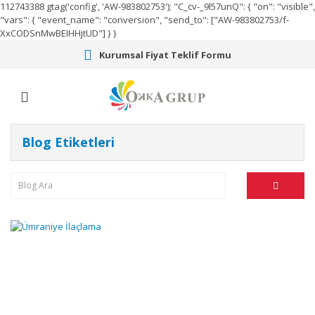
112743388
gtag('config', 'AW-983802753');
"C_cv-_9l57unQ": { "on": "visible",
"vars": { "event_name": "conversion", "send_to": ["AW-983802753/f-
XxCODSnMwBEIHHjtUD"] } }
Kurumsal Fiyat Teklif Formu
Blog Etiketleri