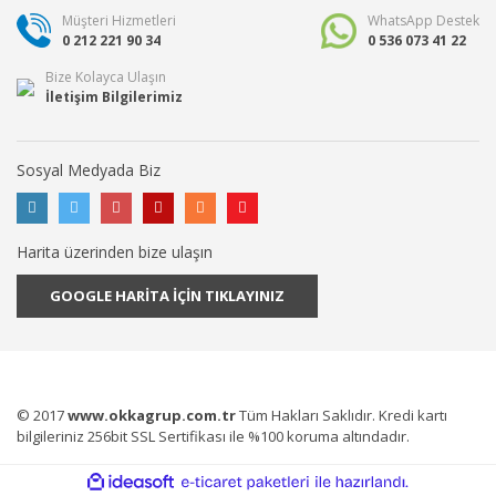
Müşteri Hizmetleri
WhatsApp Destek
0 212 221 90 34
0 536 073 41 22
Bize Kolayca Ulaşın
İletişim Bilgilerimiz
Sosyal Medyada Biz
Harita üzerinden bize ulaşın
GOOGLE HARİTA İÇİN TIKLAYINIZ
© 2017
www.okkagrup.com.tr
Tüm Hakları Saklıdır. Kredi kartı
bilgileriniz 256bit SSL Sertifikası ile %100 koruma altındadır.
ile
ideasoft
e-