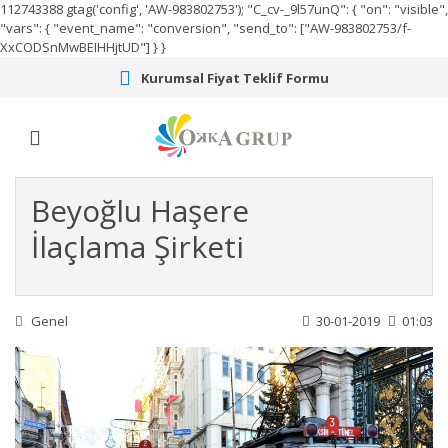
112743388
gtag('config', 'AW-983802753');
"C_cv-_9l57unQ": { "on": "visible",
"vars": { "event_name": "conversion", "send_to": ["AW-983802753/f-
XxCODSnMwBEIHHjtUD"] } }
Kurumsal Fiyat Teklif Formu
Beyoğlu Haşere
İlaçlama Şirketi
Genel
30-01-2019
01:03