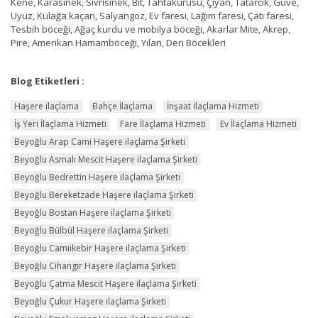
Kene, Karasinek, Sivrisinek, Bit, Tahtakurusu, Çiyan, Tatarcık, Güve,
Uyuz, Kulağa kaçan, Salyangoz, Ev faresi, Lağım faresi, Çatı faresi,
Tesbih böceği, Ağaç kurdu ve mobilya böceği, Akarlar Mite, Akrep,
Pire, Amerikan Hamamböceği, Yılan, Deri Böcekleri
Blog Etiketleri :
Haşere ilaçlama
Bahçe İlaçlama
İnşaat İlaçlama Hizmeti
İş Yeri İlaçlama Hizmeti
Fare İlaçlama Hizmeti
Ev İlaçlama Hizmeti
Beyoğlu Arap Cami Haşere ilaçlama Şirketi
Beyoğlu Asmalı Mescit Haşere ilaçlama Şirketi
Beyoğlu Bedrettin Haşere ilaçlama Şirketi
Beyoğlu Bereketzade Haşere ilaçlama Şirketi
Beyoğlu Bostan Haşere ilaçlama Şirketi
Beyoğlu Bülbül Haşere ilaçlama Şirketi
Beyoğlu Camiikebir Haşere ilaçlama Şirketi
Beyoğlu Cihangir Haşere ilaçlama Şirketi
Beyoğlu Çatma Mescit Haşere ilaçlama Şirketi
Beyoğlu Çukur Haşere ilaçlama Şirketi