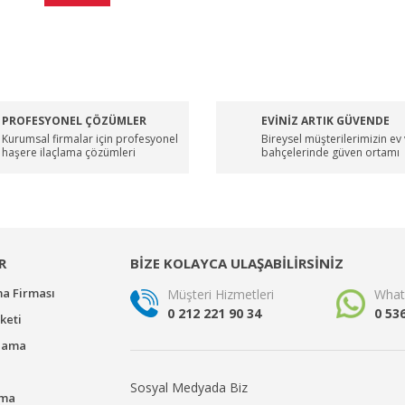
PROFESYONEL ÇÖZÜMLER
EVİNİZ ARTIK GÜVENDE
Kurumsal firmalar için profesyonel
Bireysel müşterilerimizin ev
haşere ilaçlama çözümleri
bahçelerinde güven ortamı
R
BİZE KOLAYCA ULAŞABİLİRSİNİZ
ma Firması
Müşteri Hizmetleri
What
0 212 221 90 34
0 53
keti
çlama
Sosyal Medyada Biz
ama