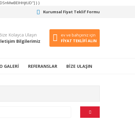
CODSnMwBEIHHjtUD"] } }
Kurumsal Fiyat Teklif Formu
Bize Kolayca Ulaşın
ev ve bahçeniz için
FİYAT TEKLİFİ ALIN
İletişim Bilgilerimiz
O GALERİ
REFERANSLAR
BİZE ULAŞIN