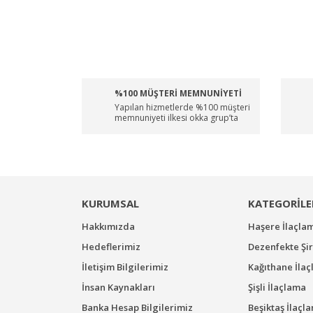
%100 MÜŞTERİ MEMNUNİYETİ
Yapılan hizmetlerde %100 müşteri
memnuniyeti ilkesi okka grup’ta
KURUMSAL
KATEGORİLE
Hakkımızda
Haşere İlaçla
Hedeflerimiz
Dezenfekte Şir
İletişim Bilgilerimiz
Kağıthane İla
İnsan Kaynakları
Şişli İlaçlama
Banka Hesap Bilgilerimiz
Beşiktaş İlaçl