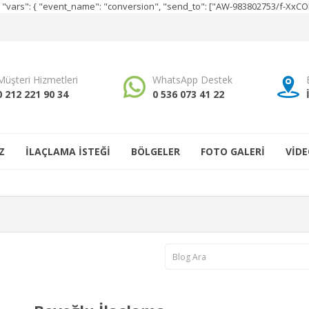
e", "vars": { "event_name": "conversion", "send_to": ["AW-983802753/f-Xx
Müşteri Hizmetleri
WhatsApp Destek
0 212 221 90 34
0 536 073 41 22
Z
İLAÇLAMA İSTEĞİ
BÖLGELER
FOTO GALERİ
VİDE