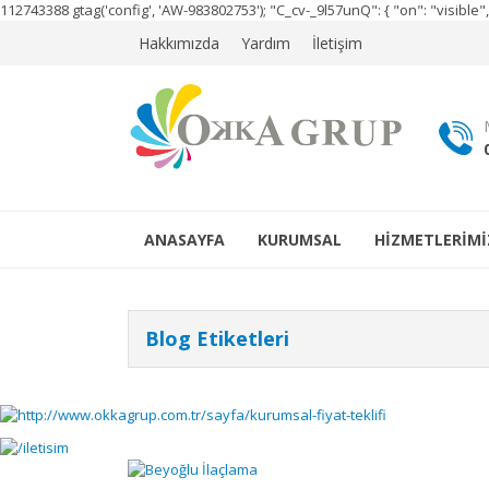
112743388
gtag('config', 'AW-983802753');
"C_cv-_9l57unQ": { "on": "visibl
Hakkımızda
Yardım
İletişim
ANASAYFA
KURUMSAL
HİZMETLERİMİ
Blog Etiketleri