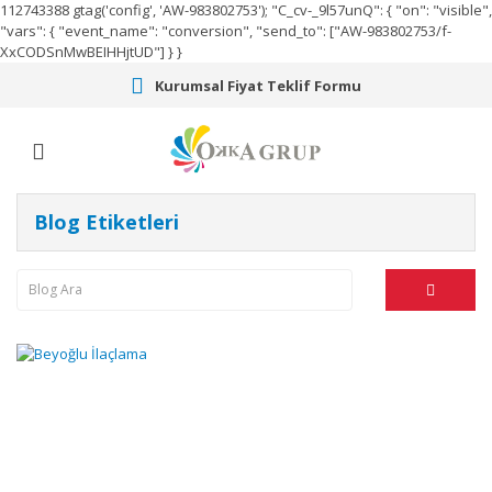
112743388
gtag('config', 'AW-983802753');
"C_cv-_9l57unQ": { "on": "visible",
"vars": { "event_name": "conversion", "send_to": ["AW-983802753/f-
XxCODSnMwBEIHHjtUD"] } }
Kurumsal Fiyat Teklif Formu
Blog Etiketleri