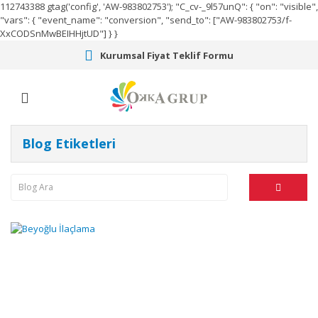
112743388
gtag('config', 'AW-983802753');
"C_cv-_9l57unQ": { "on": "visible",
"vars": { "event_name": "conversion", "send_to": ["AW-983802753/f-
XxCODSnMwBEIHHjtUD"] } }
Kurumsal Fiyat Teklif Formu
Blog Etiketleri