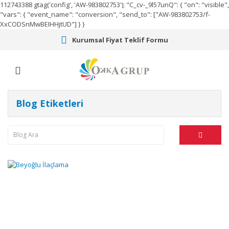
112743388
gtag('config', 'AW-983802753');
"C_cv-_9l57unQ": { "on": "visible",
"vars": { "event_name": "conversion", "send_to": ["AW-983802753/f-
XxCODSnMwBEIHHjtUD"] } }
Kurumsal Fiyat Teklif Formu
Blog Etiketleri