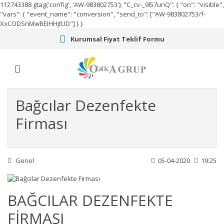
112743388
gtag('config', 'AW-983802753');
"C_cv-_9l57unQ": { "on": "visible",
"vars": { "event_name": "conversion", "send_to": ["AW-983802753/f-
XxCODSnMwBEIHHjtUD"] } }
Kurumsal Fiyat Teklif Formu
Bağcılar Dezenfekte
Firması
Genel
05-04-2020
19:25
BAĞCILAR DEZENFEKTE
FİRMASI