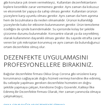
gibi konulara çok önem vermekteyiz, Kullanılan dezenfektanların
kişilere kesinlikle zarar vermemesi gerekir. Aynı zaman da kokusuz
ve ekonomik bir yapıya da sahip olması gerekir. Kullanılan ürünün
yüzeylere karşı uyumlu olması gerekir. Aynı zaman da hem aşınma
hem de bozulmalara da neden olmamalıdır. Ürünün kullanıldığı
yüzeylerde kalıcı bir etkisinin bulunmasının gerekir. Ürün temizleme
özelliğini de içinde barındırmalıdır. Su içerisinde kolay bir şekilde
çözünme durumu bulunmalıdır. Konsantre olarak ya da seyreltilmiş
olarak kullanımının dayanıklı olması gerekir. Bu sayede etrafta zarar
veren bir çok mikroptan korunmuş ve aynı zaman da bulunduğunuz
ortam dezenfekte olmuş olur.
DEZENFEKTE UYGULAMASINI
PROFESYONELLERE BIRAKINIZ.
Bağcılar dezenfekte firması Okka Grup Corona gibi virüslere karşı
korunmanızı sağlayacak doğru hizmeti vermeyi kendine ilke edinmiş,
Bu sebeple yapılması gereken dezenfekte hizmetini en doğru
şekilde yapmaya çalışan, Kendisine Doğru Güvenilir, Kaliteyi İlke
Edinmiş Bir Dezenfekte Firması Olarak, Her zaman yanınızda olmaya
çalışmaktayız,
OKKA GRUP BAĞCILAR DEZENFEKTE FİRMASI