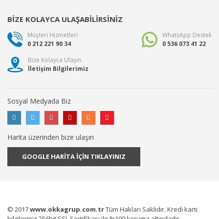
BİZE KOLAYCA ULAŞABİLİRSİNİZ
Müşteri Hizmetleri
WhatsApp Destek
0 212 221 90 34
0 536 073 41 22
Bize Kolayca Ulaşın
İletişim Bilgilerimiz
Sosyal Medyada Biz
Harita üzerinden bize ulaşın
GOOGLE HARİTA İÇİN TIKLAYINIZ
© 2017
www.okkagrup.com.tr
Tüm Hakları Saklıdır. Kredi kartı
bilgileriniz 256bit SSL Sertifikası ile %100 koruma altındadır.