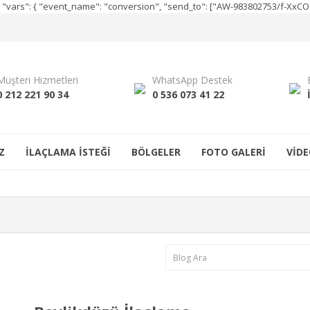
e", "vars": { "event_name": "conversion", "send_to": ["AW-983802753/f-Xx
Müşteri Hizmetleri
WhatsApp Destek
0 212 221 90 34
0 536 073 41 22
Z
İLAÇLAMA İSTEĞİ
BÖLGELER
FOTO GALERİ
VİDE