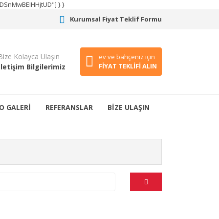
CODSnMwBEIHHjtUD"] } }
Kurumsal Fiyat Teklif Formu
Bize Kolayca Ulaşın
ev ve bahçeniz için
FİYAT TEKLİFİ ALIN
İletişim Bilgilerimiz
O GALERİ
REFERANSLAR
BİZE ULAŞIN