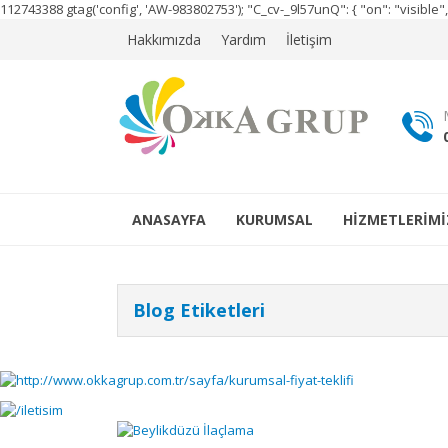
112743388
gtag('config', 'AW-983802753');
"C_cv-_9l57unQ": { "on": "visibl
Hakkımızda
Yardım
İletişim
ANASAYFA
KURUMSAL
HİZMETLERİMİ
Blog Etiketleri