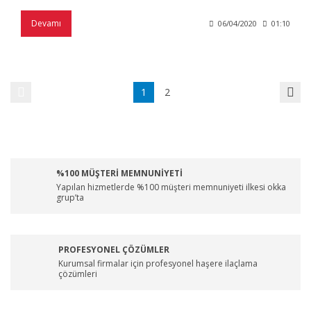
Devamı
06/04/2020
01:10
1
2
%100 MÜŞTERİ MEMNUNİYETİ
Yapılan hizmetlerde %100 müşteri memnuniyeti ilkesi okka
grup’ta
PROFESYONEL ÇÖZÜMLER
Kurumsal firmalar için profesyonel haşere ilaçlama
çözümleri