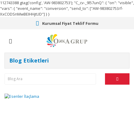
112743388
gtag('config', 'AW-983802753');
"C_cv-_9l57unQ": { "on": "visible",
"vars": { "event_name": "conversion", "send_to": ["AW-983802753/f-
XxCODSnMwBEIHHjtUD"] } }
Kurumsal Fiyat Teklif Formu
Blog Etiketleri