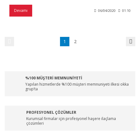
Devamı
06/04/2020
01:10
1
2
%100 MÜŞTERİ MEMNUNİYETİ
Yapılan hizmetlerde %100 müşteri memnuniyeti ilkesi okka
grup’ta
PROFESYONEL ÇÖZÜMLER
Kurumsal firmalar için profesyonel haşere ilaçlama
çözümleri