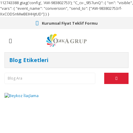
112743388
gtag('config', 'AW-983802753');
"C_cv-_9l57unQ": { "on": "visible",
"vars": { "event_name": "conversion", "send_to": ["AW-983802753/f-
XxCODSnMwBEIHHjtUD"] } }
Kurumsal Fiyat Teklif Formu
Blog Etiketleri