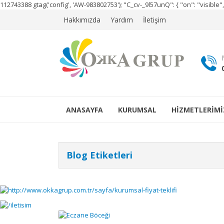
112743388
gtag('config', 'AW-983802753');
"C_cv-_9l57unQ": { "on": "visibl
Hakkımızda
Yardım
İletişim
ANASAYFA
KURUMSAL
HİZMETLERİMİ
Blog Etiketleri