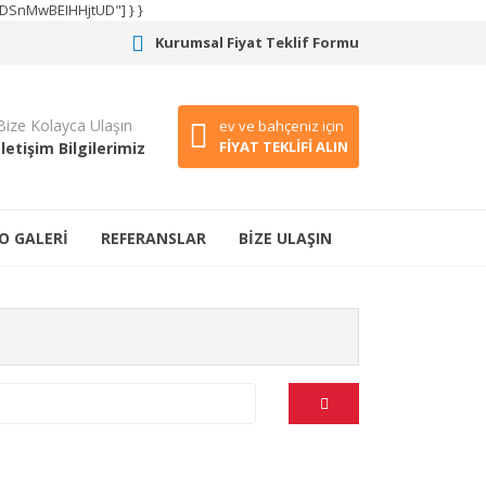
CODSnMwBEIHHjtUD"] } }
Kurumsal Fiyat Teklif Formu
Bize Kolayca Ulaşın
ev ve bahçeniz için
FİYAT TEKLİFİ ALIN
İletişim Bilgilerimiz
O GALERİ
REFERANSLAR
BİZE ULAŞIN