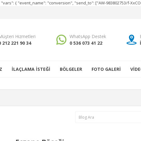
e", "vars": { "event_name": "conversion", "send_to": ["AW-983802753/f-Xx
Müşteri Hizmetleri
WhatsApp Destek
0 212 221 90 34
0 536 073 41 22
Z
İLAÇLAMA İSTEĞİ
BÖLGELER
FOTO GALERİ
VİDE