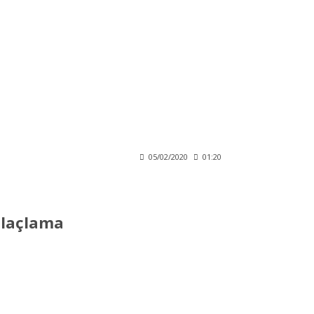
05/02/2020
01:20
İlaçlama