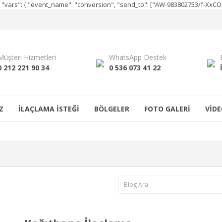
e", "vars": { "event_name": "conversion", "send_to": ["AW-983802753/f-Xx
Müşteri Hizmetleri
WhatsApp Destek
0 212 221 90 34
0 536 073 41 22
Z
İLAÇLAMA İSTEĞİ
BÖLGELER
FOTO GALERİ
VİDE