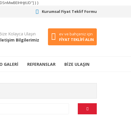
CODSnMwBEIHHjtUD"] } }
Kurumsal Fiyat Teklif Formu
Bize Kolayca Ulaşın
ev ve bahçeniz için
FİYAT TEKLİFİ ALIN
İletişim Bilgilerimiz
O GALERİ
REFERANSLAR
BİZE ULAŞIN