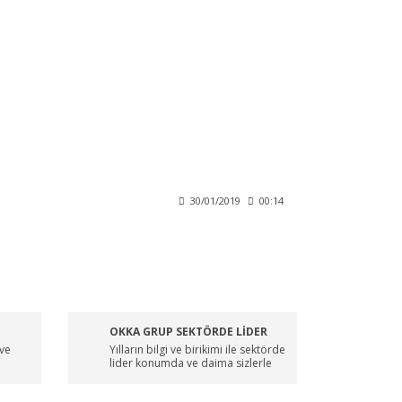
30/01/2019
00:14
OKKA GRUP SEKTÖRDE LİDER
 ve
Yılların bilgi ve birikimi ile sektörde
lider konumda ve daima sizlerle