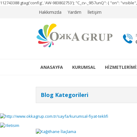
112743388
gtag('config', 'AW-983802753');
"C_cv-_9l57unQ": { "on": "visibl
Hakkımızda
Yardım
İletişim
ANASAYFA
KURUMSAL
HİZMETLERİMİ
Blog Kategorileri