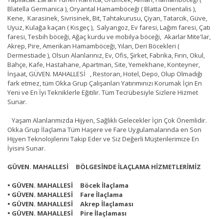
Blatella Germanica ), Oryantal Hamamböceği ( Blatta Orientalis ),
Kene, Karasinek, Sivrisinek, Bit, Tahtakurusu, Çiyan, Tatarcık, Güve,
Uyuz, Kulağa kaçan ( Kısgeç ), Salyangoz, Ev faresi, Lağım faresi, Çatı
faresi, Tesbih böceği, Ağaç kurdu ve mobilya böceği, Akarlar Mite'lar,
Akrep, Pire, Amerikan Hamamböceği, Yılan, Deri Böcekleri (
Dermestiade ), Olsun Alanlarınız, Ev, Ofis, Şirket, Fabrika, Fırın, Okul,
Bahçe, Kafe, Hastahane, Apartman, Site, Yemekhane, Konteyner,
İnşaat, GÜVEN. MAHALLESİ , Restoran, Hotel, Depo, Olup Olmadığı
fark etmez, tüm Okka Grup Çalışanları Yatırımınızı Korumak İçin En
Yeni ve En İyi Tekniklerle Eğitilir. Tüm Tecrübesiyle Sizlere Hizmet
Sunar.
Yaşam Alanlarımızda Hijyen, Sağlıklı Gelecekler İçin Çok Önemlidir.
Okka Grup İlaçlama Tüm Haşere ve Fare Uygulamalarında en Son
Hijyen Teknolojilerini Takip Eder ve Siz Değerli Müşterilerimize En
İyisini Sunar.
GÜVEN. MAHALLESİ BÖLGESİNDE İLAÇLAMA HİZMETLERİMİZ
• GÜVEN. MAHALLESİ Böcek İlaçlama
• GÜVEN. MAHALLESİ Fare İlaçlama
• GÜVEN. MAHALLESİ Akrep İlaçlaması
• GÜVEN. MAHALLESİ Pire İlaçlaması