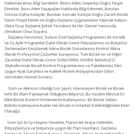
Hakkında Biraz Bilgi Gerektirir. Birinci Adım, Haşereyi Doğru Tespit
Etmektir; İkinci Adım Yaşayışları Hakkında Bilgi Edinmek, Bundan
Sonrası Daha Kolaydır, Bundan Sonraki Süreçte Doğru Zararlı Böcek
İlacını Tespit Etmek Ve Doğru İlaçlama Uygulamasını Yapmak Kalıyor.
Okka Grup İlaçlama Şirketi Tecrübesi ile Her Zaman Yanınızda
Olmaktan Onur Duyarız.
İlaçlama Servisimiz, Sizlere Özel İlaçlama Programımız Bir Kerelik
ve Üç Aylık Programlar Dahil Olmak Üzere İhtiyaçlarınızı ve Bütçenizi
Zorlamadan Karşılamak Adına Böcek Sorunlarınızı Kontrol Altına
Alarak Profesyonel Çözümler Sunuyoruz. Tüm Böcek ler ve Diğer
Zararlılar Dahil Olmak Üzere GÜNGÖREN, GÜVEN. MAHALLESİ
Mahallesinde Böcek Kontrol Programlarımız ve Paketlerimiz Den
Uygun Fiyat Garantisi ve Kaliteli Hizmet Anlayışımızdan Ödün
Vermeden Hizmet Sunarız.
Sizin ve Ailenizin İstediği Son Şeyin, İstenmeyen Böcek ve Böcek
lerle Bir Alanı Paylaşmak Olduğunu Biliyoruz, Bu Yüzden Mevcut En
Etkili Böcek Kontrol Yöntemlerini Kullanıyoruz. Bir Böcek İstilası
Belirtisi Kalmayana Kadar Her Böcek in Ortadan Kaldırıldığından Emin
Olacağız.
Sizin İçin En İyi Haşere Yönetimi, Planını Bir Araya Getirelim.
İhtiyaçlarınıza ve bütçenize uygun Bir Plan Hazırlarız. İlaçlama
Yapılacak Zararlı Türleri Karınca, Örümcek, Alman, Hamamböceği (