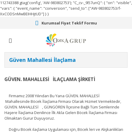
112743388
gtag('config', 'AW-983802753');
"C_cv-_9l57unQ": { "on": "visible",
"vars": { "event_name": "conversion", "send_to": ["AW-983802753/f-
XxCODSnMwBEIHHjtUD"] } }
Kurumsal Fiyat Teklif Formu
Güven Mahallesi İlaçlama
GÜVEN. MAHALLESİ İLAÇLAMA ŞİRKETİ
Firmamız 2008 Yılından Bu Yana GÜVEN. MAHALLESİ
Mahallesinde Böcek İlaçlama Firması Olarak Hizmet Vermektedir,
GÜVEN. MAHALLESİ , GÜNGÖREN İlçesine Bağlı Tüm Semlerinde
Haşere İlaçlama Denilince İlk Akla Gelen Böcek İlaçlama Firması
Olmaktan Gurur Duyuyoruz.
Doğru Böcek ilaçlama Uygulaması için, Böcek leri ve Alışkanlıkları