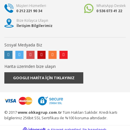
Müşteri Hizmetleri
WhatsApp Destek
0 212 221 90 34
0 536 073 41 22
Bize Kolayca Ulaşın
İletişim Bilgilerimiz
Sosyal Medyada Biz
Harita üzerinden bize ulaşın
GOOGLE HARİTA İÇİN TIKLAYINIZ
© 2017
www.okkagrup.com.tr
Tüm Hakları Saklıdır. Kredi kartı
bilgileriniz 256bit SSL Sertifikası ile %100 koruma altındadır.
ile
ideasoft
e-