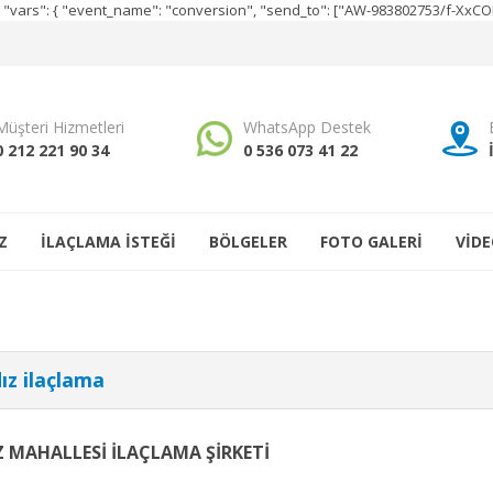
e", "vars": { "event_name": "conversion", "send_to": ["AW-983802753/f-Xx
Müşteri Hizmetleri
WhatsApp Destek
0 212 221 90 34
0 536 073 41 22
Z
İLAÇLAMA İSTEĞİ
BÖLGELER
FOTO GALERİ
VİDE
dız ilaçlama
Z MAHALLESİ İLAÇLAMA ŞİRKETİ