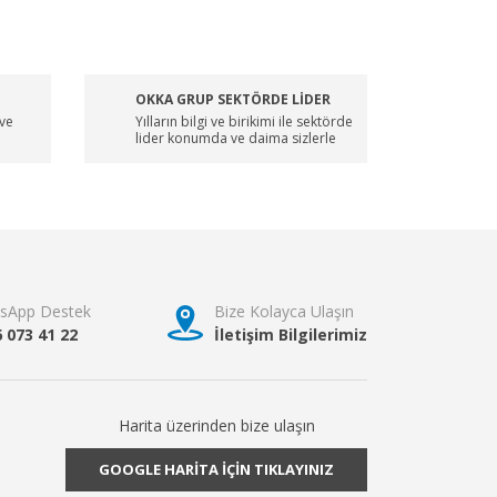
OKKA GRUP SEKTÖRDE LİDER
 ve
Yılların bilgi ve birikimi ile sektörde
lider konumda ve daima sizlerle
sApp Destek
Bize Kolayca Ulaşın
6 073 41 22
İletişim Bilgilerimiz
Harita üzerinden bize ulaşın
GOOGLE HARİTA İÇİN TIKLAYINIZ