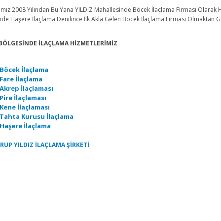
z 2008 Yılından Bu Yana YILDIZ Mahallesinde Böcek İlaçlama Firması Olarak Hi
nde Haşere İlaçlama Denilince İlk Akla Gelen Böcek İlaçlama Firması Olmaktan 
 BÖLGESİNDE İLAÇLAMA HİZMETLERİMİZ
 Böcek İlaçlama
 Fare İlaçlama
 Akrep İlaçlaması
Pire İlaçlaması
 Kene İlaçlaması
 Tahta Kurusu İlaçlama
 Haşere İlaçlama
RUP YILDIZ İLAÇLAMA ŞİRKETİ