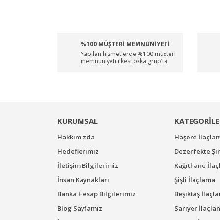
%100 MÜŞTERİ MEMNUNİYETİ
Yapılan hizmetlerde %100 müşteri
memnuniyeti ilkesi okka grup’ta
KURUMSAL
KATEGORİLE
Hakkımızda
Haşere İlaçla
Hedeflerimiz
Dezenfekte Şir
İletişim Bilgilerimiz
Kağıthane İla
İnsan Kaynakları
Şişli İlaçlama
Banka Hesap Bilgilerimiz
Beşiktaş İlaçl
Blog Sayfamız
Sarıyer İlaçla