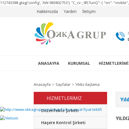
112743388
gtag('config', 'AW-983802753');
"C_cv-_9l57unQ": { "on": "visibl
Hakkımızda
Yardım
İletişim
ANASAYFA
KURUMSAL
HİZMETLERİMİ
Anasayfa
Sayfalar
Yıldız ilaçlama
HİZMETLERİMİZ
Yıl
Dezenfekte Şirketi
YILDI
Haşere Kontrol Şirketi