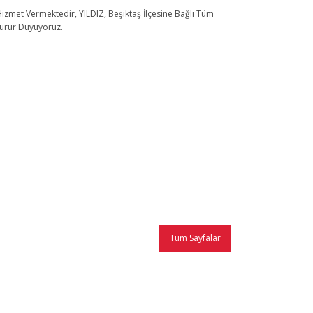
zmet Vermektedir, YILDIZ, Beşiktaş İlçesine Bağlı Tüm
Gurur Duyuyoruz.
Tüm Sayfalar