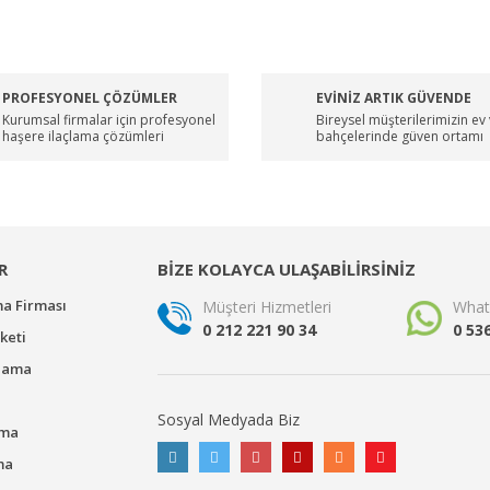
PROFESYONEL ÇÖZÜMLER
EVİNİZ ARTIK GÜVENDE
Kurumsal firmalar için profesyonel
Bireysel müşterilerimizin ev
haşere ilaçlama çözümleri
bahçelerinde güven ortamı
R
BİZE KOLAYCA ULAŞABİLİRSİNİZ
ma Firması
Müşteri Hizmetleri
What
0 212 221 90 34
0 53
keti
çlama
Sosyal Medyada Biz
ama
ma