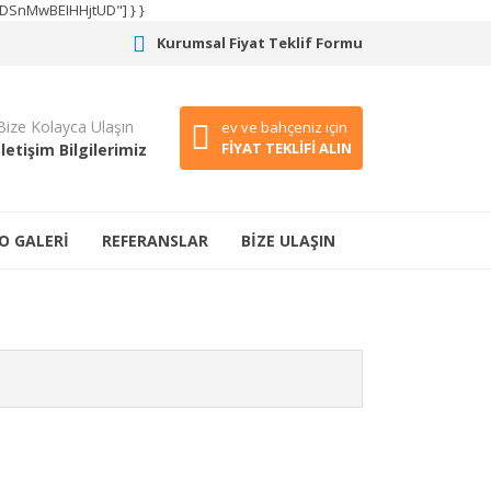
CODSnMwBEIHHjtUD"] } }
Kurumsal Fiyat Teklif Formu
Bize Kolayca Ulaşın
ev ve bahçeniz için
FİYAT TEKLİFİ ALIN
İletişim Bilgilerimiz
O GALERİ
REFERANSLAR
BİZE ULAŞIN