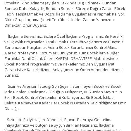
Etmektir; İkinci Adım Yaşayışları Hakkında Bilgi Edinmek, Bundan
Sonrası Daha Kolaydır, Bundan Sonraki Süreçte Doğru Zararlı Böcek
İlacını Tespit Etmek Ve Doğru İlaçlama Uygulamasını Yapmak Kalıyor.
Okka Grup İlaçlama Şirketi Tecrübesi ile Her Zaman Yanınızda
Olmaktan Onur Duyarız.
İlaçlama Servisimiz, Sizlere Özel İlaçlama Programımız Bir Kerelik
ve Üç Aylık Programlar Dahil Olmak Üzere İhtiyaçlarınızı ve Bütçenizi
Zorlamadan Karşılamak Adına Böcek Sorunlarınızı Kontrol Altına
Alarak Profesyonel Çözümler Sunuyoruz. Tüm Böcek ler ve Diğer
Zararlılar Dahil Olmak Üzere KARTAL, ORHANTEPE Mahallesinde
Böcek Kontrol Programlarımız ve Paketlerimiz Den Uygun Fiyat
Garantisi ve Kaliteli Hizmet Anlayışımızdan Ödün Vermeden Hizmet
Sunarız.
Sizin ve Ailenizin İstediği Son Şeyin, İstenmeyen Böcek ve Böcek
lerle Bir Alanı Paylaşmak Olduğunu Biliyoruz, Bu Yüzden Mevcut En
Etkili Böcek Kontrol Yöntemlerini Kullanıyoruz. Bir Böcek İstilası
Belirtisi Kalmayana Kadar Her Böcek in Ortadan Kaldırıldığından Emin
Olacağız.
Sizin İçin En İyi Haşere Yönetimi, Planını Bir Araya Getirelim.
İhtiyaçlarınıza ve bütçenize uygun Bir Plan Hazırlarız. İlaçlama
Yapılacak Zararlı Türleri Karınca, Örümcek, Alman, Hamamböceği (