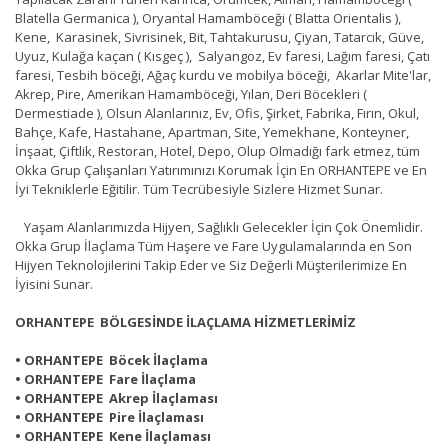
Blatella Germanica ), Oryantal Hamamböceği ( Blatta Orientalis ),
Kene, Karasinek, Sivrisinek, Bit, Tahtakurusu, Çiyan, Tatarcık, Güve,
Uyuz, Kulağa kaçan ( Kısgeç ), Salyangoz, Ev faresi, Lağım faresi, Çatı
faresi, Tesbih böceği, Ağaç kurdu ve mobilya böceği, Akarlar Mite'lar,
Akrep, Pire, Amerikan Hamamböceği, Yılan, Deri Böcekleri (
Dermestiade ), Olsun Alanlarınız, Ev, Ofis, Şirket, Fabrika, Fırın, Okul,
Bahçe, Kafe, Hastahane, Apartman, Site, Yemekhane, Konteyner,
İnşaat, Çiftlik, Restoran, Hotel, Depo, Olup Olmadığı fark etmez, tüm
Okka Grup Çalışanları Yatırımınızı Korumak İçin En ORHANTEPE ve En
İyi Tekniklerle Eğitilir. Tüm Tecrübesiyle Sizlere Hizmet Sunar.
Yaşam Alanlarımızda Hijyen, Sağlıklı Gelecekler İçin Çok Önemlidir.
Okka Grup İlaçlama Tüm Haşere ve Fare Uygulamalarında en Son
Hijyen Teknolojilerini Takip Eder ve Siz Değerli Müşterilerimize En
İyisini Sunar.
ORHANTEPE BÖLGESİNDE İLAÇLAMA HİZMETLERİMİZ
• ORHANTEPE Böcek İlaçlama
• ORHANTEPE Fare İlaçlama
• ORHANTEPE Akrep İlaçlaması
• ORHANTEPE Pire İlaçlaması
• ORHANTEPE Kene İlaçlaması