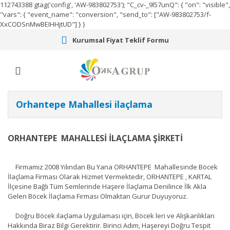
112743388
gtag('config', 'AW-983802753');
"C_cv-_9l57unQ": { "on": "visible",
"vars": { "event_name": "conversion", "send_to": ["AW-983802753/f-
XxCODSnMwBEIHHjtUD"] } }
Kurumsal Fiyat Teklif Formu
Orhantepe Mahallesi ilaçlama
ORHANTEPE MAHALLESİ İLAÇLAMA ŞİRKETİ
Firmamız 2008 Yılından Bu Yana ORHANTEPE Mahallesinde Böcek
İlaçlama Firması Olarak Hizmet Vermektedir, ORHANTEPE , KARTAL
İlçesine Bağlı Tüm Semlerinde Haşere İlaçlama Denilince İlk Akla
Gelen Böcek İlaçlama Firması Olmaktan Gurur Duyuyoruz.
Doğru Böcek ilaçlama Uygulaması için, Böcek leri ve Alışkanlıkları
Hakkında Biraz Bilgi Gerektirir. Birinci Adım, Haşereyi Doğru Tespit