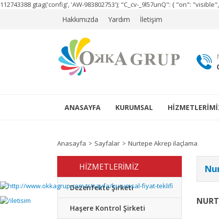
112743388
gtag('config', 'AW-983802753');
"C_cv-_9l57unQ": { "on": "visibl
Hakkımızda
Yardım
İletişim
ANASAYFA
KURUMSAL
HİZMETLERİMİ
Anasayfa
Sayfalar
Nurtepe Akrep ilaçlama
HİZMETLERİMİZ
Nur
Dezenfekte Şirketi
NURT
Haşere Kontrol Şirketi