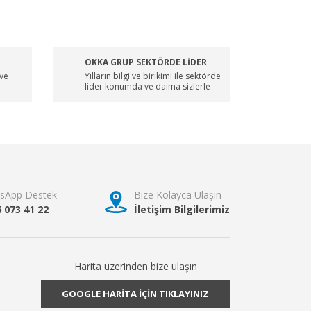
OKKA GRUP SEKTÖRDE LİDER
 ve
Yılların bilgi ve birikimi ile sektörde
lider konumda ve daima sizlerle
sApp Destek
Bize Kolayca Ulaşın
6 073 41 22
İletişim Bilgilerimiz
Harita üzerinden bize ulaşın
GOOGLE HARİTA İÇİN TIKLAYINIZ