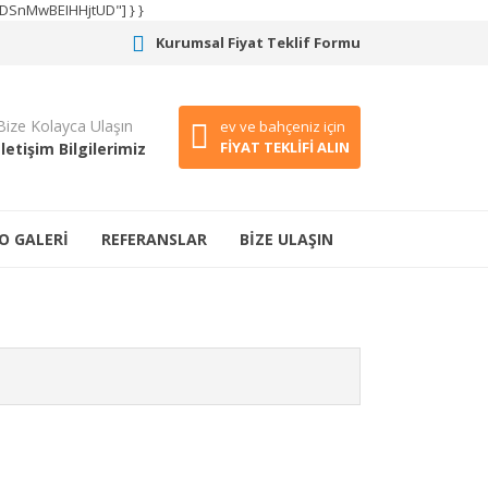
CODSnMwBEIHHjtUD"] } }
Kurumsal Fiyat Teklif Formu
Bize Kolayca Ulaşın
ev ve bahçeniz için
FİYAT TEKLİFİ ALIN
İletişim Bilgilerimiz
O GALERİ
REFERANSLAR
BİZE ULAŞIN