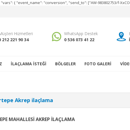
e", "vars": { "event_name": "conversion", "send_to": ["AW-983802753/f-Xx
Müşteri Hizmetleri
WhatsApp Destek
0 212 221 90 34
0 536 073 41 22
Z
İLAÇLAMA İSTEĞİ
BÖLGELER
FOTO GALERİ
VİDE
tepe Akrep ilaçlama
EPE MAHALLESİ AKREP İLAÇLAMA