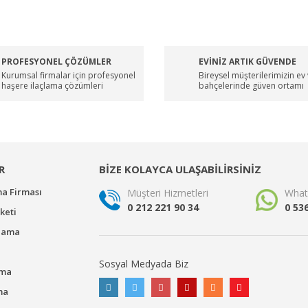
PROFESYONEL ÇÖZÜMLER
EVİNİZ ARTIK GÜVENDE
Kurumsal firmalar için profesyonel
Bireysel müşterilerimizin ev
haşere ilaçlama çözümleri
bahçelerinde güven ortamı
R
BİZE KOLAYCA ULAŞABİLİRSİNİZ
ma Firması
Müşteri Hizmetleri
What
0 212 221 90 34
0 53
keti
çlama
Sosyal Medyada Biz
ama
ma