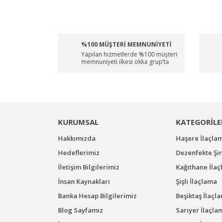
%100 MÜŞTERİ MEMNUNİYETİ
Yapılan hizmetlerde %100 müşteri
memnuniyeti ilkesi okka grup’ta
KURUMSAL
KATEGORİLE
Hakkımızda
Haşere İlaçla
Hedeflerimiz
Dezenfekte Şir
İletişim Bilgilerimiz
Kağıthane İla
İnsan Kaynakları
Şişli İlaçlama
Banka Hesap Bilgilerimiz
Beşiktaş İlaçl
Blog Sayfamız
Sarıyer İlaçla