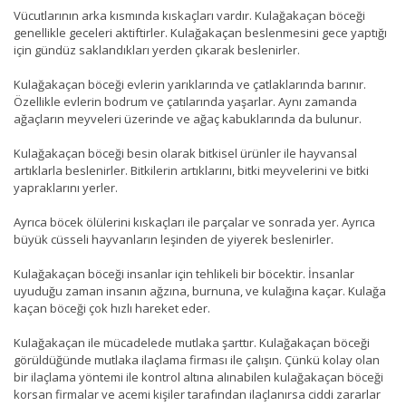
Vücutlarının arka kısmında kıskaçları vardır. Kulağakaçan böceği
genellikle geceleri aktiftirler. Kulağakaçan beslenmesini gece yaptığı
için gündüz saklandıkları yerden çıkarak beslenirler.
Kulağakaçan böceği evlerin yarıklarında ve çatlaklarında barınır.
Özellikle evlerin bodrum ve çatılarında yaşarlar. Aynı zamanda
ağaçların meyveleri üzerinde ve ağaç kabuklarında da bulunur.
Kulağakaçan böceği besin olarak bitkisel ürünler ile hayvansal
artıklarla beslenirler. Bitkilerin artıklarını, bitki meyvelerini ve bitki
yapraklarını yerler.
Ayrıca böcek ölülerini kıskaçları ile parçalar ve sonrada yer. Ayrıca
büyük cüsseli hayvanların leşinden de yiyerek beslenirler.
Kulağakaçan böceği insanlar için tehlikeli bir böcektir. İnsanlar
uyuduğu zaman insanın ağzına, burnuna, ve kulağına kaçar. Kulağa
kaçan böceği çok hızlı hareket eder.
Kulağakaçan ile mücadelede mutlaka şarttır. Kulağakaçan böceği
görüldüğünde mutlaka ilaçlama firması ile çalışın. Çünkü kolay olan
bir ilaçlama yöntemi ile kontrol altına alınabilen kulağakaçan böceği
korsan firmalar ve acemi kişiler tarafından ilaçlanırsa ciddi zararlar