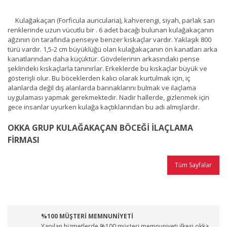
Kulağakaçan (Forficula auricularia), kahverengi, siyah, parlak sarı
renklerinde uzun vücutlu bir . 6 adet bacağı bulunan kulağakaçanın
ağzının ön tarafında penseye benzer kıskaçlar vardır. Yaklaşık 800
türü vardır. 1,5-2 cm büyüklüğü olan kulağakaçanın ön kanatları arka
kanatlarından daha küçüktür. Gövdelerinin arkasındaki pense
şeklindeki kıskaçlarla tanınırlar. Erkeklerde bu kıskaçlar büyük ve
gösterişli olur. Bu böceklerden kalıcı olarak kurtulmak için, iç
alanlarda değil dış alanlarda barınaklarını bulmak ve ilaçlama
uygulaması yapmak gerekmektedir. Nadir hallerde, gizlenmek için
gece insanlar uyurken kulağa kaçtıklarından bu adı almışlardır.
OKKA GRUP KULAĞAKAÇAN BÖCEĞİ İLAÇLAMA
FİRMASI
Tüm Sayfalar
%100 MÜŞTERİ MEMNUNİYETİ
Yapılan hizmetlerde %100 müşteri memnuniyeti ilkesi okka