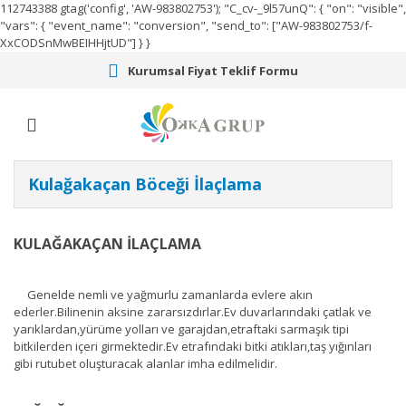
112743388
gtag('config', 'AW-983802753');
"C_cv-_9l57unQ": { "on": "visible",
"vars": { "event_name": "conversion", "send_to": ["AW-983802753/f-
XxCODSnMwBEIHHjtUD"] } }
Kurumsal Fiyat Teklif Formu
Kulağakaçan Böceği İlaçlama
KULAĞAKAÇAN İLAÇLAMA
Genelde nemli ve yağmurlu zamanlarda evlere akın
ederler.Bilinenin aksine zararsızdırlar.Ev duvarlarındaki çatlak ve
yarıklardan,yürüme yolları ve garajdan,etraftaki sarmaşık tipi
bitkilerden içeri girmektedir.Ev etrafındaki bitki atıkları,taş yığınları
gibi rutubet oluşturacak alanlar imha edilmelidir.