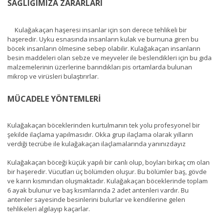
SAĞLIĞIMIZA ZARARLARI
Kulağakaçan haşeresi insanlar için son derece tehlikeli bir
haşeredir. Uyku esnasında insanların kulak ve burnuna giren bu
böcek insanların ölmesine sebep olabilir. Kulağakaçan insanların
besin maddeleri olan sebze ve meyveler ile beslendikleri için bu gıda
malzemelerinin üzerlerine barındıkları pis ortamlarda bulunan
mikrop ve virüsleri bulaştırırlar.
MÜCADELE YÖNTEMLERİ
Kulağakaçan böceklerinden kurtulmanın tek yolu profesyonel bir
şekilde ilaçlama yapılmasıdır. Okka grup ilaçlama olarak yılların
verdiği tecrübe ile kulağakaçan ilaçlamalarında yanınızdayız
Kulağakaçan böceği küçük yapılı bir canlı olup, boyları birkaç cm olan
bir haşeredir. Vücutları üç bölümden oluşur. Bu bölümler baş, gövde
ve karın kısmından oluşmaktadır. Kulağakaçan böceklerinde toplam
6 ayak bulunur ve baş kısımlarında 2 adet antenleri vardır. Bu
antenler sayesinde besinlerini bulurlar ve kendilerine gelen
tehlikeleri algılayıp kaçarlar.