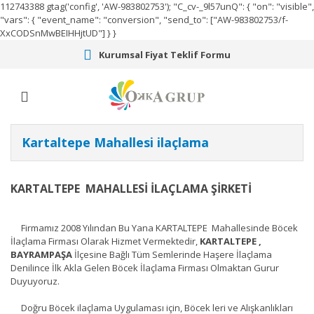
112743388
gtag('config', 'AW-983802753');
"C_cv-_9l57unQ": { "on": "visible",
"vars": { "event_name": "conversion", "send_to": ["AW-983802753/f-
XxCODSnMwBEIHHjtUD"] } }
Kurumsal Fiyat Teklif Formu
Kartaltepe Mahallesi ilaçlama
KARTALTEPE MAHALLESİ İLAÇLAMA ŞİRKETİ
Firmamız 2008 Yılından Bu Yana KARTALTEPE Mahallesinde Böcek
İlaçlama Firması Olarak Hizmet Vermektedir,
KARTALTEPE ,
BAYRAMPAŞA
İlçesine Bağlı Tüm Semlerinde Haşere İlaçlama
Denilince İlk Akla Gelen Böcek İlaçlama Firması Olmaktan Gurur
Duyuyoruz.
Doğru Böcek ilaçlama Uygulaması için, Böcek leri ve Alışkanlıkları