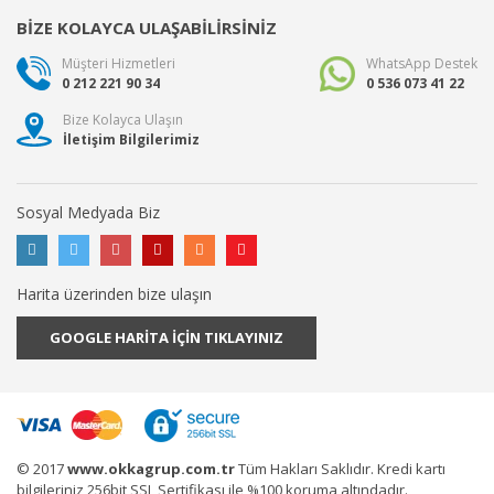
BİZE KOLAYCA ULAŞABİLİRSİNİZ
Müşteri Hizmetleri
WhatsApp Destek
0 212 221 90 34
0 536 073 41 22
Bize Kolayca Ulaşın
İletişim Bilgilerimiz
Sosyal Medyada Biz
Harita üzerinden bize ulaşın
GOOGLE HARİTA İÇİN TIKLAYINIZ
© 2017
www.okkagrup.com.tr
Tüm Hakları Saklıdır. Kredi kartı
bilgileriniz 256bit SSL Sertifikası ile %100 koruma altındadır.