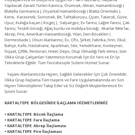
Yapılacak Zararlı Türleri Karınca, Örümcek, Alman, Hamamböceği (
Blatella Germanica ), Oryantal Hamamböceği ( Blatta Orientalis ),
Kene, Karasinek, Sivrisinek, Bit, Tahtakurusu, Çiyan, Tatarcık, Güve,
Uyuz, Kulağa kaçan ( Kısgeç ), Salyangoz, Ev faresi, Lağım faresi, Çatı
faresi, Tesbih böceği, Ağaç kurdu ve mobilya böceği, Akarlar Mite'lar,
Akrep, Pire, Amerikan Hamamböceği, Yılan, Deri Böcekleri (
Dermestiade ), Olsun Alanlarınız, Ev, Ofis, Şirket, Fabrika, Fırın, Okul,
Bahçe, Kafe, Hastahane, Apartman, Site, Yemekhane, Konteyner,
İnşaat, Çiftlik, Restoran, Hotel, Depo, Olup Olmadığı fark etmez, tüm
Okka Grup Çalışanları Yatırımınızı Korumak İçin En Yeni ve En İyi
Tekniklerle Eğitilir. Tüm Tecrübesiyle Sizlere Hizmet Sunar.
Yaşam Alanlarımızda Hijyen, Sağlıklı Gelecekler İçin Çok Önemlidir.
Okka Grup İlaçlama Tüm Haşere ve Fare Uygulamalarında en Son
Hijyen Teknolojilerini Takip Eder ve Siz Değerli Müşterilerimize En
İyisini Sunar.
KARTALTEPE BÖLGESİNDE İLAÇLAMA HİZMETLERİMİZ
• KARTALTEPE Böcek İlaçlama
• KARTALTEPE Fare İlaçlama
• KARTALTEPE Akrep İlaçlaması
• KARTALTEPE Pire İlaçlaması