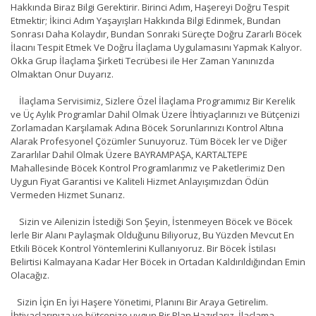
Hakkında Biraz Bilgi Gerektirir. Birinci Adım, Haşereyi Doğru Tespit
Etmektir; İkinci Adım Yaşayışları Hakkında Bilgi Edinmek, Bundan
Sonrası Daha Kolaydır, Bundan Sonraki Süreçte Doğru Zararlı Böcek
İlacını Tespit Etmek Ve Doğru İlaçlama Uygulamasını Yapmak Kalıyor.
Okka Grup İlaçlama Şirketi Tecrübesi ile Her Zaman Yanınızda
Olmaktan Onur Duyarız.
İlaçlama Servisimiz, Sizlere Özel İlaçlama Programımız Bir Kerelik
ve Üç Aylık Programlar Dahil Olmak Üzere İhtiyaçlarınızı ve Bütçenizi
Zorlamadan Karşılamak Adına Böcek Sorunlarınızı Kontrol Altına
Alarak Profesyonel Çözümler Sunuyoruz. Tüm Böcek ler ve Diğer
Zararlılar Dahil Olmak Üzere BAYRAMPAŞA, KARTALTEPE
Mahallesinde Böcek Kontrol Programlarımız ve Paketlerimiz Den
Uygun Fiyat Garantisi ve Kaliteli Hizmet Anlayışımızdan Ödün
Vermeden Hizmet Sunarız.
Sizin ve Ailenizin İstediği Son Şeyin, İstenmeyen Böcek ve Böcek
lerle Bir Alanı Paylaşmak Olduğunu Biliyoruz, Bu Yüzden Mevcut En
Etkili Böcek Kontrol Yöntemlerini Kullanıyoruz. Bir Böcek İstilası
Belirtisi Kalmayana Kadar Her Böcek in Ortadan Kaldırıldığından Emin
Olacağız.
Sizin İçin En İyi Haşere Yönetimi, Planını Bir Araya Getirelim.
İhtiyaçlarınıza ve bütçenize uygun Bir Plan Hazırlarız. İlaçlama