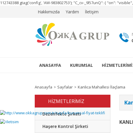
112743388
gtag('config', 'AW-983802753');
"C_cv-_9l57unQ": { "on": "visibl
Hakkımızda
Yardım
İletişim
ANASAYFA
KURUMSAL
HİZMETLERİMİ
Anasayfa
Sayfalar
Kanlıca Mahallesi İlaçlama
HİZMETLERİMİZ
Kan
Dezenfekte Şirketi
KANL
Haşere Kontrol Şirketi