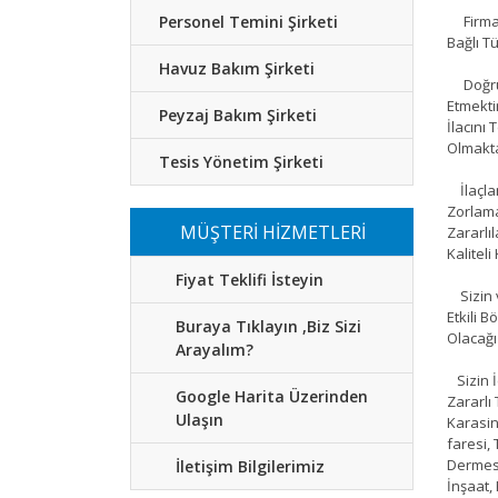
Personel Temini Şirketi
Firmamı
Bağlı T
Havuz Bakım Şirketi
Doğru B
Etmekti
Peyzaj Bakım Şirketi
İlacını
Olmakt
Tesis Yönetim Şirketi
İlaçlam
Zorlama
MÜŞTERİ HİZMETLERİ
Zararlı
Kalitel
Fiyat Teklifi İsteyin
Sizin v
Etkili 
Buraya Tıklayın ,Biz Sizi
Olacağı
Arayalım?
Sizin İ
Google Harita Üzerinden
Zararlı
Ulaşın
Karasin
faresi,
Dermest
İletişim Bilgilerimiz
İnşaat,