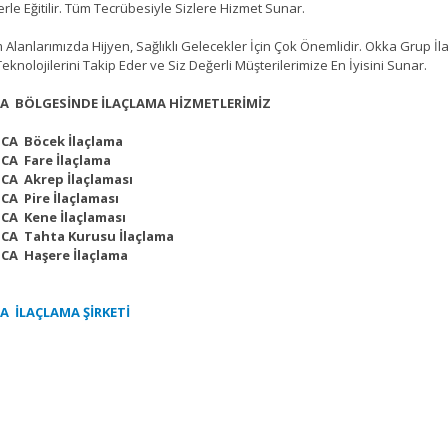
erle Eğitilir. Tüm Tecrübesiyle Sizlere Hizmet Sunar.
lanlarımızda Hijyen, Sağlıklı Gelecekler İçin Çok Önemlidir. Okka Grup 
Teknolojilerini Takip Eder ve Siz Değerli Müşterilerimize En İyisini Sunar.
CA BÖLGESİNDE İLAÇLAMA HİZMETLERİMİZ
ICA Böcek İlaçlama
ICA Fare İlaçlama
ICA Akrep İlaçlaması
ICA Pire İlaçlaması
ICA Kene İlaçlaması
ICA Tahta Kurusu İlaçlama
ICA Haşere İlaçlama
A İLAÇLAMA ŞİRKETİ