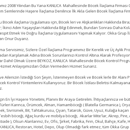
z 2008 Yılından Bu Yana KANLICA Mahallesinde Böcek İlaçlama Firması O
üm Semlerinde Haşere İlaçlama Denilince İlk Akla Gelen Böcek İlaçlama F
öcek ilaçlama Uygulaması için, Böcek leri ve Alışkanlıkları Hakkında Biraz B
r; İkinci Adım Yaşayışları Hakkında Bilgi Edinmek, Bundan Sonrası Daha Ko
 Tespit Etmek Ve Doğru İlaçlama Uygulamasını Yapmak Kalıyor. Okka Grup İl
an Onur Duyarız.
a Servisimiz, Sizlere Özel İlaçlama Programımız Bir Kerelik ve Üç Aylık Pro
dan Karşılamak Adına Böcek Sorunlarınızı Kontrol Altına Alarak Profesyo
lar Dahil Olmak Üzere BEYKOZ, KANLICA Mahallesinde Böcek Kontrol Progra
i Hizmet Anlayışımızdan Ödün Vermeden Hizmet Sunarız.
e Ailenizin İstediği Son Şeyin, İstenmeyen Böcek ve Böcek lerle Bir Alan
Böcek Kontrol Yöntemlerini Kullanıyoruz. Bir Böcek İstilası Belirtisi Kalmay
z.
çin En İyi Haşere Yönetimi, Planını Bir Araya Getirelim. İhtiyaçlarınıza ve b
 Türleri Karınca, Örümcek, Alman, Hamamböceği ( Blatella Germanica ), Orya
ek, Sivrisinek, Bit, Tahtakurusu, Çiyan, Tatarcık, Güve, Uyuz, Kulağa kaçan (
 Tesbih böceği, Ağaç kurdu ve mobilya böceği, Akarlar Mite'lar, Akrep, Pire
iade ), Olsun Alanlarınız, Ev, Ofis, Şirket, Fabrika, Fırın, Okul, Bahçe, Ka
 KANLICA, Restoran, Hotel, Depo, Olup Olmadığı fark etmez, tüm Okka Grup Ça