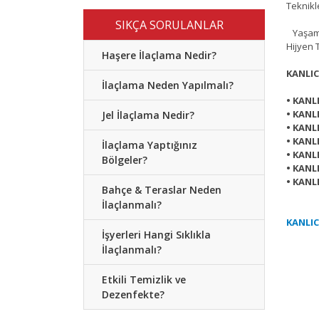
Teknikl
SIKÇA SORULANLAR
Yaşam A
Hijyen 
Haşere İlaçlama Nedir?
KANLI
İlaçlama Neden Yapılmalı?
• KANL
• KANL
Jel İlaçlama Nedir?
• KANL
• KANL
İlaçlama Yaptığınız
• KANL
Bölgeler?
• KANL
• KANL
Bahçe & Teraslar Neden
İlaçlanmalı?
KANLIC
İşyerleri Hangi Sıklıkla
İlaçlanmalı?
Etkili Temizlik ve
Dezenfekte?