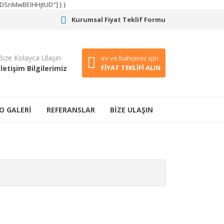
CODSnMwBEIHHjtUD"] } }
Kurumsal Fiyat Teklif Formu
Bize Kolayca Ulaşın
ev ve bahçeniz için
FİYAT TEKLİFİ ALIN
İletişim Bilgilerimiz
O GALERİ
REFERANSLAR
BİZE ULAŞIN