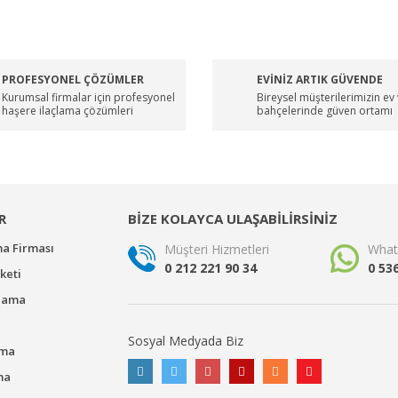
PROFESYONEL ÇÖZÜMLER
EVİNİZ ARTIK GÜVENDE
Kurumsal firmalar için profesyonel
Bireysel müşterilerimizin ev
haşere ilaçlama çözümleri
bahçelerinde güven ortamı
R
BİZE KOLAYCA ULAŞABİLİRSİNİZ
ma Firması
Müşteri Hizmetleri
What
0 212 221 90 34
0 53
keti
çlama
Sosyal Medyada Biz
ama
ma