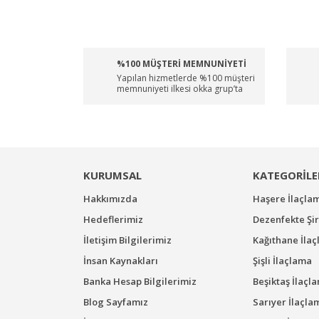
%100 MÜŞTERİ MEMNUNİYETİ
Yapılan hizmetlerde %100 müşteri
memnuniyeti ilkesi okka grup’ta
KURUMSAL
KATEGORİLE
Hakkımızda
Haşere İlaçla
Hedeflerimiz
Dezenfekte Şir
İletişim Bilgilerimiz
Kağıthane İla
İnsan Kaynakları
Şişli İlaçlama
Banka Hesap Bilgilerimiz
Beşiktaş İlaçl
Blog Sayfamız
Sarıyer İlaçla