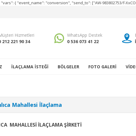
e", "vars": { "event_name": "conversion", "send_to": ["AW-983802753/f-Xx
Müşteri Hizmetleri
WhatsApp Destek
0 212 221 90 34
0 536 073 41 22
Z
İLAÇLAMA İSTEĞİ
BÖLGELER
FOTO GALERİ
VİDE
lıca Mahallesi İlaçlama
ICA MAHALLESİ İLAÇLAMA ŞİRKETİ