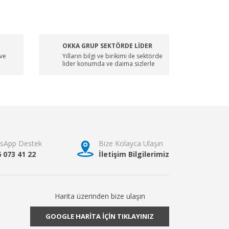
OKKA GRUP SEKTÖRDE LİDER
 ve
Yılların bilgi ve birikimi ile sektörde
lider konumda ve daima sizlerle
sApp Destek
Bize Kolayca Ulaşın
6 073 41 22
İletişim Bilgilerimiz
Harita üzerinden bize ulaşın
GOOGLE HARİTA İÇİN TIKLAYINIZ