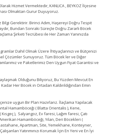
larak Hizmet Vermektedir, KANLICA , BEYKOZ İlçesine
irması Olmaktan Gurur Duyuyoruz.
ilgi Gerektirir. Birinci Adım, Haşereyi Doğru Tespit
laydır, Bundan Sonraki Süreçte Doğru Zararlı Böcek
açlama Şirketi Tecrübesi ile Her Zaman Yanınızda
gramlar Dahil Olmak Üzere İhtiyaçlarınızı ve Bütçenizi
nel Çözümler Sunuyoruz. Tüm Böcek ler ve Diğer
mlarımız ve Paketlerimiz Den Uygun Fiyat Garantisi ve
ı Paylaşmak Olduğunu Biliyoruz, Bu Yüzden Mevcut En
ana Kadar Her Böcek in Ortadan Kaldırıldığından Emin
ütçenize uygun Bir Plan Hazırlarız. İlaçlama Yapılacak
ntal Hamamböceği ( Blatta Orientalis ), Kene,
 Kısgeç ), Salyangoz, Ev faresi, Lağım faresi, Çatı
, Amerikan Hamamböceği, Yılan, Deri Böcekleri (
fe, Hastahane, Apartman, Site, Yemekhane, Konteyner,
lışanları Yatırımınızı Korumak İçin En Yeni ve En İyi