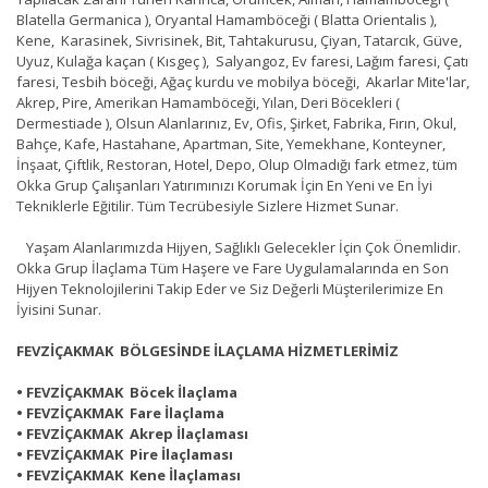
Blatella Germanica ), Oryantal Hamamböceği ( Blatta Orientalis ),
Kene, Karasinek, Sivrisinek, Bit, Tahtakurusu, Çiyan, Tatarcık, Güve,
Uyuz, Kulağa kaçan ( Kısgeç ), Salyangoz, Ev faresi, Lağım faresi, Çatı
faresi, Tesbih böceği, Ağaç kurdu ve mobilya böceği, Akarlar Mite'lar,
Akrep, Pire, Amerikan Hamamböceği, Yılan, Deri Böcekleri (
Dermestiade ), Olsun Alanlarınız, Ev, Ofis, Şirket, Fabrika, Fırın, Okul,
Bahçe, Kafe, Hastahane, Apartman, Site, Yemekhane, Konteyner,
İnşaat, Çiftlik, Restoran, Hotel, Depo, Olup Olmadığı fark etmez, tüm
Okka Grup Çalışanları Yatırımınızı Korumak İçin En Yeni ve En İyi
Tekniklerle Eğitilir. Tüm Tecrübesiyle Sizlere Hizmet Sunar.
Yaşam Alanlarımızda Hijyen, Sağlıklı Gelecekler İçin Çok Önemlidir.
Okka Grup İlaçlama Tüm Haşere ve Fare Uygulamalarında en Son
Hijyen Teknolojilerini Takip Eder ve Siz Değerli Müşterilerimize En
İyisini Sunar.
FEVZİÇAKMAK BÖLGESİNDE İLAÇLAMA HİZMETLERİMİZ
• FEVZİÇAKMAK Böcek İlaçlama
• FEVZİÇAKMAK Fare İlaçlama
• FEVZİÇAKMAK Akrep İlaçlaması
• FEVZİÇAKMAK Pire İlaçlaması
• FEVZİÇAKMAK Kene İlaçlaması