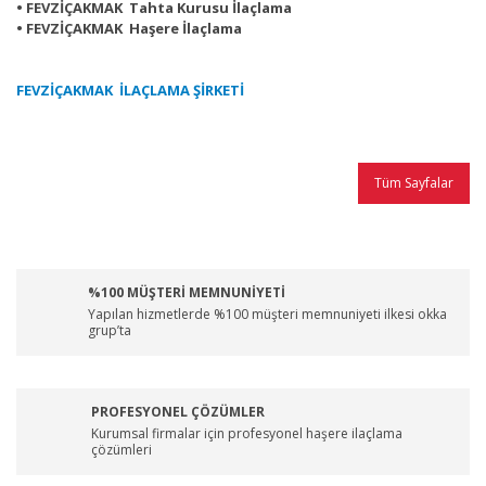
• FEVZİÇAKMAK Tahta Kurusu İlaçlama
• FEVZİÇAKMAK Haşere İlaçlama
FEVZİÇAKMAK İLAÇLAMA ŞİRKETİ
Tüm Sayfalar
%100 MÜŞTERİ MEMNUNİYETİ
Yapılan hizmetlerde %100 müşteri memnuniyeti ilkesi okka
grup’ta
PROFESYONEL ÇÖZÜMLER
Kurumsal firmalar için profesyonel haşere ilaçlama
çözümleri