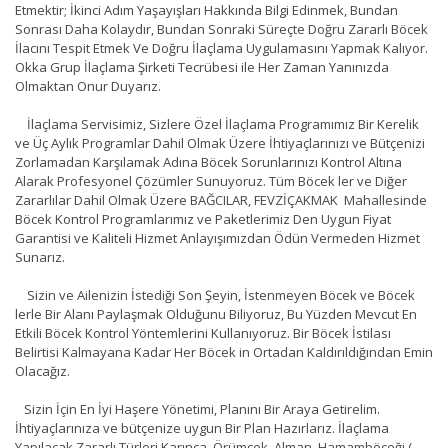
Etmektir; İkinci Adım Yaşayışları Hakkında Bilgi Edinmek, Bundan
Sonrası Daha Kolaydır, Bundan Sonraki Süreçte Doğru Zararlı Böcek
İlacını Tespit Etmek Ve Doğru İlaçlama Uygulamasını Yapmak Kalıyor.
Okka Grup İlaçlama Şirketi Tecrübesi ile Her Zaman Yanınızda
Olmaktan Onur Duyarız.
İlaçlama Servisimiz, Sizlere Özel İlaçlama Programımız Bir Kerelik
ve Üç Aylık Programlar Dahil Olmak Üzere İhtiyaçlarınızı ve Bütçenizi
Zorlamadan Karşılamak Adına Böcek Sorunlarınızı Kontrol Altına
Alarak Profesyonel Çözümler Sunuyoruz. Tüm Böcek ler ve Diğer
Zararlılar Dahil Olmak Üzere BAĞCILAR, FEVZİÇAKMAK Mahallesinde
Böcek Kontrol Programlarımız ve Paketlerimiz Den Uygun Fiyat
Garantisi ve Kaliteli Hizmet Anlayışımızdan Ödün Vermeden Hizmet
Sunarız.
Sizin ve Ailenizin İstediği Son Şeyin, İstenmeyen Böcek ve Böcek
lerle Bir Alanı Paylaşmak Olduğunu Biliyoruz, Bu Yüzden Mevcut En
Etkili Böcek Kontrol Yöntemlerini Kullanıyoruz. Bir Böcek İstilası
Belirtisi Kalmayana Kadar Her Böcek in Ortadan Kaldırıldığından Emin
Olacağız.
Sizin İçin En İyi Haşere Yönetimi, Planını Bir Araya Getirelim.
İhtiyaçlarınıza ve bütçenize uygun Bir Plan Hazırlarız. İlaçlama
Yapılacak Zararlı Türleri Karınca, Örümcek, Alman, Hamamböceği (