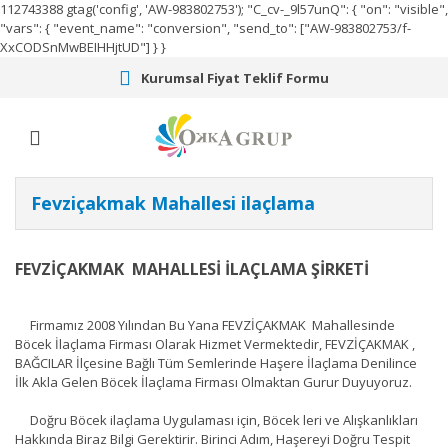
112743388
gtag('config', 'AW-983802753');
"C_cv-_9l57unQ": { "on": "visible",
"vars": { "event_name": "conversion", "send_to": ["AW-983802753/f-
XxCODSnMwBEIHHjtUD"] } }
Kurumsal Fiyat Teklif Formu
Fevziçakmak Mahallesi ilaçlama
FEVZİÇAKMAK MAHALLESİ İLAÇLAMA ŞİRKETİ
Firmamız 2008 Yılından Bu Yana FEVZİÇAKMAK Mahallesinde
Böcek İlaçlama Firması Olarak Hizmet Vermektedir, FEVZİÇAKMAK ,
BAĞCILAR İlçesine Bağlı Tüm Semlerinde Haşere İlaçlama Denilince
İlk Akla Gelen Böcek İlaçlama Firması Olmaktan Gurur Duyuyoruz.
Doğru Böcek ilaçlama Uygulaması için, Böcek leri ve Alışkanlıkları
Hakkında Biraz Bilgi Gerektirir. Birinci Adım, Haşereyi Doğru Tespit