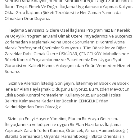
Sonrası Daha Kolaydır, Bundan Sonraki Süreçte Doğru Zararlı Böcek
İlacını Tespit Etmek Ve Doğru İlaçlama Uygulamasını Yapmak Kalıyor.
Okka Grup İlaçlama Şirketi Tecrübesi ile Her Zaman Yanınızda
Olmaktan Onur Duyarız.
İlaçlama Servisimiz, Sizlere Özel İlaçlama Programımız Bir Kerelik
ve Üç Aylık Programlar Dahil Olmak Üzere İhtiyaçlarınızı ve Bütçenizi
Zorlamadan Karşılamak Adına Böcek Sorunlarınızı Kontrol Altına
Alarak Profesyonel Çözümler Sunuyoruz. Tüm Böcek ler ve Diğer
Zararlılar Dahil Olmak Üzere ÜSKÜDAR, ÇENGELKÖY Mahallesinde
Böcek Kontrol Programlarımız ve Paketlerimiz Den Uygun Fiyat
Garantisi ve Kaliteli Hizmet Anlayışımızdan Ödün Vermeden Hizmet
Sunarız.
Sizin ve Ailenizin İstediği Son Şeyin, İstenmeyen Böcek ve Böcek
lerle Bir Alanı Paylaşmak Olduğunu Biliyoruz, Bu Yüzden Mevcut En
Etkili Böcek Kontrol Yöntemlerini Kullanıyoruz. Bir Böcek İstilası
Belirtisi Kalmayana Kadar Her Böcek in ÇENGELKÖYdan
Kaldırıldığından Emin Olacağız.
Sizin İçin En İyi Haşere Yönetimi, Planını Bir Araya Getirelim.
İhtiyaçlarınıza ve bütçenize uygun Bir Plan Hazırlarız. İlaçlama
Yapılacak Zararlı Türleri Karınca, Örümcek, Alman, Hamamböceği (
Blatella Germanica ), Oryantal Hamamböceği ( Blatta Orientalis ),