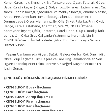
Kene, Karasinek, Sivrisinek, Bit, Tahtakurusu, Çiyan, Tatarcık, Güve,
Uyuz, Kulağa kaçan ( Kısgeç ), Salyangoz, Ev faresi, Lağım faresi, Çatı
faresi, Tesbih böceği, Ağaç kurdu ve mobilya böceği, Akarlar Mite'lar,
Akrep, Pire, Amerikan Hamamböceği, Yılan, Deri Böcekleri (
Dermestiade ), Olsun Alanlarınız, Ev, Ofis, Şirket, Fabrika, Fırın, Okul,
Bahçe, Kafe, Hastahane, Apartman, Site, YÇENGELKÖYhane,
Konteyner, İnşaat, Çiftlik, Restoran, Hotel, Depo, Olup Olmadığı fark
etmez, tüm Okka Grup Çalışanları Yatırımınızı Korumak İçin En
ÇENGELKÖY ve En İyi Tekniklerle Eğitilir. Tüm Tecrübesiyle Sizlere
Hizmet Sunar.
Yaşam Alanlarımızda Hijyen, Sağlıklı Gelecekler İçin Çok Önemlidir.
Okka Grup İlaçlama Tüm Haşere ve Fare Uygulamalarında en Son
Hijyen Teknolojilerini Takip Eder ve Siz Değerli Müşterilerimize En
İyisini Sunar.
ÇENGELKÖY BÖLGESİNDE İLAÇLAMA HİZMETLERİMİZ
• ÇENGELKÖY Böcek İlaçlama
• ÇENGELKÖY Fare İlaçlama
• ÇENGELKÖY Akrep İlaçlaması
• ÇENGELKÖY Pire İlaçlaması
• ÇENGELKÖY Kene İlaçlaması
• ÇENGELKÖY Tahta Kurusu İlaçlama