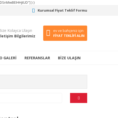
CODSnMwBEIHHjtUD"] } }
Kurumsal Fiyat Teklif Formu
Bize Kolayca Ulaşın
ev ve bahçeniz için
FİYAT TEKLİFİ ALIN
İletişim Bilgilerimiz
O GALERİ
REFERANSLAR
BİZE ULAŞIN