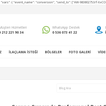
e", "vars": { "event_name": "conversion", "send_to": ["AW-983802753/f-Xx
Müşteri Hizmetleri
WhatsApp Destek
0 212 221 90 34
0 536 073 41 22
Z
İLAÇLAMA İSTEĞİ
BÖLGELER
FOTO GALERİ
VİDE