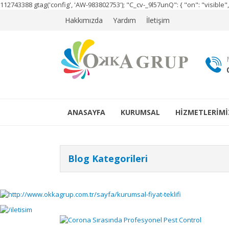
112743388
gtag('config', 'AW-983802753');
"C_cv-_9l57unQ": { "on": "visibl
Hakkımızda
Yardım
İletişim
ANASAYFA
KURUMSAL
HİZMETLERİMİ
Blog Kategorileri