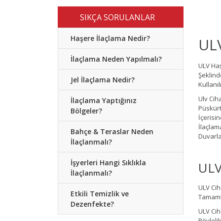
SIKÇA SORULANLAR
Haşere İlaçlama Nedir?
UL
İlaçlama Neden Yapılmalı?
ULV Haş
Şeklind
Jel İlaçlama Nedir?
Kullanı
Ulv Cih
İlaçlama Yaptığınız
Püskürt
Bölgeler?
İçerisi
İlaçlam
Bahçe & Teraslar Neden
Duvarla
İlaçlanmalı?
İşyerleri Hangi Sıklıkla
ULV
İlaçlanmalı?
ULV Cih
Etkili Temizlik ve
Tamamla
Dezenfekte?
ULV Cih
Böyleli