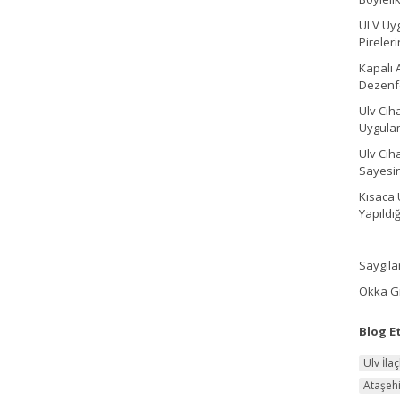
ULV Uyg
Pireler
Kapalı 
Dezenfe
Ulv Cih
Uygula
Ulv Cih
Sayesin
Kısaca 
Yapıldı
Saygıla
Okka Gr
Blog Et
Ulv İla
Ataşehi