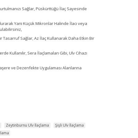
tulmanızı Sağlar, Püskürttüğü İlaç Sayesinde
ldurarak Yani Küçük Mikronlar Halinde İlacı veya
abilirsiniz,
 Tasarruf Sağlar, Az İlaç Kullanarak Daha Etkin Bir
de Kullanılır, Sera İlaçlamaları Gibi, Ulv Cihazı
 Haşere ve Dezenfekte Uygulaması Alanlarına
Zeytinburnu Ulv İlaçlama
Şişli Ulv İlaçlama
açlama