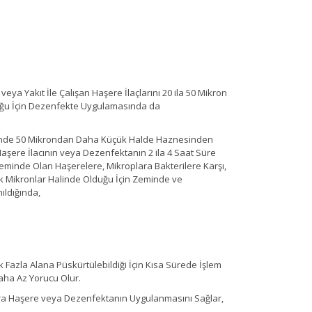
ya Yakıt İle Çalışan Haşere İlaçlarını 20 ila 50 Mikron
uğu İçin Dezenfekte Uygulamasında da
esinde 50 Mikrondan Daha Küçük Halde Haznesinden
aşere İlacının veya Dezenfektanın 2 ila 4 Saat Süre
inde Olan Haşerelere, Mikroplara Bakterilere Karşı,
ük Mikronlar Halinde Olduğu İçin Zeminde ve
ıldığında,
Fazla Alana Püskürtülebildiği İçin Kısa Sürede İşlem
ha Az Yorucu Olur.
ara Haşere veya Dezenfektanın Uygulanmasını Sağlar,