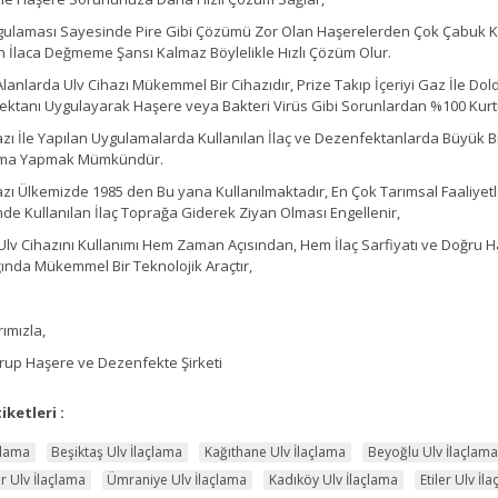
ulaması Sayesinde Pire Gibi Çözümü Zor Olan Haşerelerden Çok Çabuk Kur
in İlaca Değmeme Şansı Kalmaz Böylelikle Hızlı Çözüm Olur.
Alanlarda Ulv Cihazı Mükemmel Bir Cihazıdır, Prize Takıp İçeriyi Gaz İle Do
ktanı Uygulayarak Haşere veya Bakteri Virüs Gibi Sorunlardan %100 Kurtul
azı İle Yapılan Uygulamalarda Kullanılan İlaç ve Dezenfektanlarda Büyük Bir
ma Yapmak Mümkündür.
azı Ülkemizde 1985 den Bu yana Kullanılmaktadır, En Çok Tarımsal Faaliyetler
de Kullanılan İlaç Toprağa Giderek Ziyan Olması Engellenir,
Ulv Cihazını Kullanımı Hem Zaman Açısından, Hem İlaç Sarfiyatı ve Doğru
ğında Mükemmel Bir Teknolojik Araçtır,
rımızla,
up Haşere ve Dezenfekte Şirketi
iketleri :
çlama
Beşiktaş Ulv İlaçlama
Kağıthane Ulv İlaçlama
Beyoğlu Ulv İlaçlama
r Ulv İlaçlama
Ümraniye Ulv İlaçlama
Kadıköy Ulv İlaçlama
Etiler Ulv İl