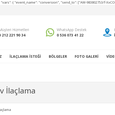
e", "vars": { "event_name": "conversion", "send_to": ["AW-983802753/f-Xx
Müşteri Hizmetleri
WhatsApp Destek
0 212 221 90 34
0 536 073 41 22
Z
İLAÇLAMA İSTEĞİ
BÖLGELER
FOTO GALERİ
VİDE
v İlaçlama
İlaçlama