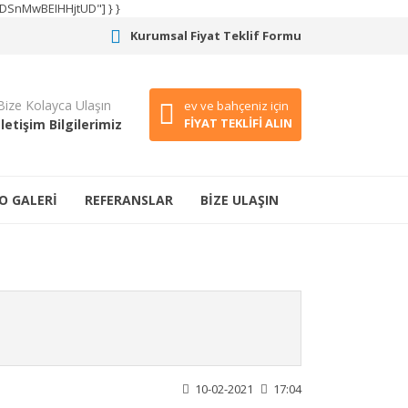
CODSnMwBEIHHjtUD"] } }
Kurumsal Fiyat Teklif Formu
Bize Kolayca Ulaşın
ev ve bahçeniz için
FİYAT TEKLİFİ ALIN
İletişim Bilgilerimiz
O GALERİ
REFERANSLAR
BİZE ULAŞIN
10-02-2021
17:04