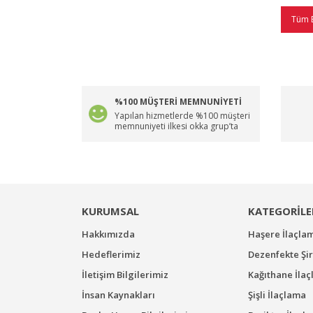
Tüm 
%100 MÜŞTERİ MEMNUNİYETİ
Yapılan hizmetlerde %100 müşteri
memnuniyeti ilkesi okka grup’ta
KURUMSAL
KATEGORİLE
Hakkımızda
Haşere İlaçla
Hedeflerimiz
Dezenfekte Şir
İletişim Bilgilerimiz
Kağıthane İla
İnsan Kaynakları
Şişli İlaçlama