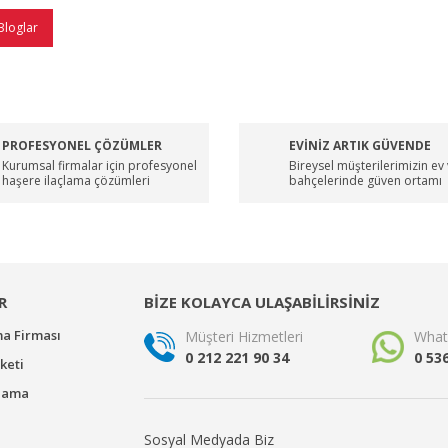
Bloglar
PROFESYONEL ÇÖZÜMLER
EVİNİZ ARTIK GÜVENDE
Kurumsal firmalar için profesyonel
Bireysel müşterilerimizin ev
haşere ilaçlama çözümleri
bahçelerinde güven ortamı
R
BİZE KOLAYCA ULAŞABİLİRSİNİZ
ma Firması
Müşteri Hizmetleri
What
0 212 221 90 34
0 53
keti
çlama
Sosyal Medyada Biz