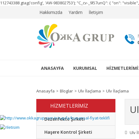
112743388
gtag('config', 'AW-983802753');
"C_cv-_9l57unQ": { "on": "visibl
Hakkımızda
Yardım
İletişim
ANASAYFA
KURUMSAL
HİZMETLERİMİ
Anasayfa
Bloglar
Ulv İlaçlama
Ulv İlaçlama
HİZMETLERİMİZ
Ul
Dezenfekte Şirketi
Haşere Kontrol Şirketi
Ulv 