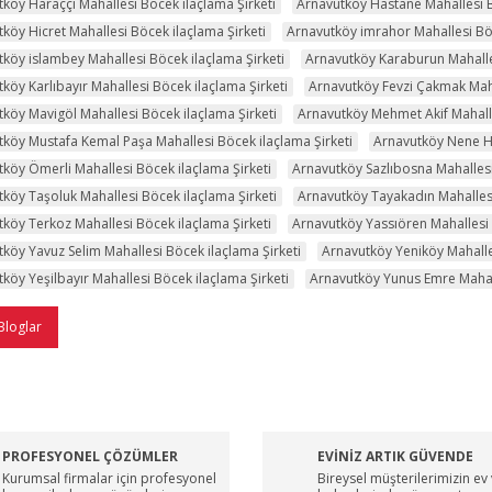
köy Haraççı Mahallesi Böcek ilaçlama Şirketi
Arnavutköy Hastane Mahallesi B
köy Hicret Mahallesi Böcek ilaçlama Şirketi
Arnavutköy imrahor Mahallesi Böc
köy islambey Mahallesi Böcek ilaçlama Şirketi
Arnavutköy Karaburun Mahalles
köy Karlıbayır Mahallesi Böcek ilaçlama Şirketi
Arnavutköy Fevzi Çakmak Maha
köy Mavigöl Mahallesi Böcek ilaçlama Şirketi
Arnavutköy Mehmet Akif Mahalle
köy Mustafa Kemal Paşa Mahallesi Böcek ilaçlama Şirketi
Arnavutköy Nene Ha
köy Ömerli Mahallesi Böcek ilaçlama Şirketi
Arnavutköy Sazlıbosna Mahallesi
köy Taşoluk Mahallesi Böcek ilaçlama Şirketi
Arnavutköy Tayakadın Mahallesi
köy Terkoz Mahallesi Böcek ilaçlama Şirketi
Arnavutköy Yassıören Mahallesi 
köy Yavuz Selim Mahallesi Böcek ilaçlama Şirketi
Arnavutköy Yeniköy Mahalle
köy Yeşilbayır Mahallesi Böcek ilaçlama Şirketi
Arnavutköy Yunus Emre Mahall
Bloglar
PROFESYONEL ÇÖZÜMLER
EVİNİZ ARTIK GÜVENDE
Kurumsal firmalar için profesyonel
Bireysel müşterilerimizin ev