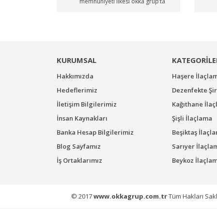
memnuniyeti ilkesi okka grup’ta
KURUMSAL
KATEGORİLE
Hakkımızda
Haşere İlaçla
Hedeflerimiz
Dezenfekte Şir
İletişim Bilgilerimiz
Kağıthane İla
İnsan Kaynakları
Şişli İlaçlama
Banka Hesap Bilgilerimiz
Beşiktaş İlaçl
Blog Sayfamız
Sarıyer İlaçla
İş Ortaklarımız
Beykoz İlaçla
© 2017
www.okkagrup.com.tr
Tüm Hakları Saklıd