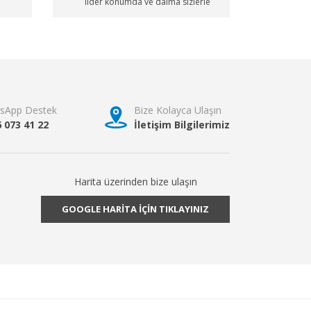
lider konumda ve daima sizlerle
sApp Destek
Bize Kolayca Ulaşın
6 073 41 22
İletişim Bilgilerimiz
Harita üzerinden bize ulaşın
GOOGLE HARİTA İÇİN TIKLAYINIZ