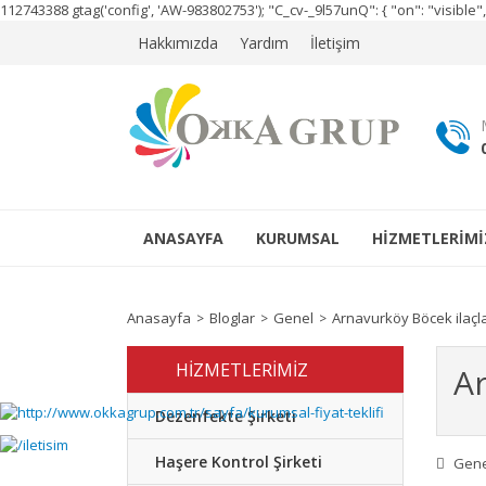
112743388
gtag('config', 'AW-983802753');
"C_cv-_9l57unQ": { "on": "visibl
Hakkımızda
Yardım
İletişim
ANASAYFA
KURUMSAL
HİZMETLERİMİ
Anasayfa
Bloglar
Genel
Arnavurköy Böcek ilaçl
HİZMETLERİMİZ
Ar
Dezenfekte Şirketi
Haşere Kontrol Şirketi
Gene