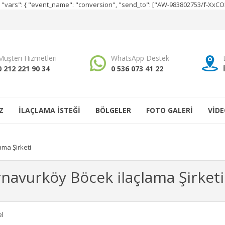
e", "vars": { "event_name": "conversion", "send_to": ["AW-983802753/f-Xx
Müşteri Hizmetleri
WhatsApp Destek
0 212 221 90 34
0 536 073 41 22
Z
İLAÇLAMA İSTEĞİ
BÖLGELER
FOTO GALERİ
VİDE
ama Şirketi
navurköy Böcek ilaçlama Şirketi
l