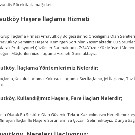
vutköy Haşere İlaçlama Hizmeti
up İlaçlama Firması Arnavutköy Bölgesi Birinci Önceliğimiz Olan Semtlerim
navutköy Semtimiz Haşere, Kemirgen Sorunları Yaşamaktadır. Bu Sorunlar
 Olarak Profesyonel Çözümler Sunmaktadır. 7/24 Yüzde Yüz Müşteri Memnuniy
 Değerli Müşterilerimize İlaçlama Hizmeti Sunmaktayız.
utköy, İlaçlama Yöntemlerimiz Nelerdir;
çlama, Kokulu İlaçlama, Kokusuz İlaçlama, Sıvı İlaçlama, Jel İlaçlama, Toz
mı.
utköy, Kullandığımız Haşere, Fare İlaçları Nelerdir;
ma Olarak Bu Sektöre Olan Güvenin Tekrar Kazanılmasını Hedeflemekteyiz.
Olmayan İlaçlar İle Haşere Sorunlarınıza Çözüm Getirmekteyiz. Dünya Sağlı
vutköy, Nereleri İlaçlıyoruz;