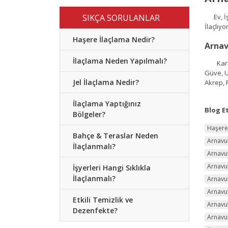
SIKÇA SORULANLAR
Ev, İşy
İlaçlıyo
Haşere İlaçlama Nedir?
Arnav
İlaçlama Neden Yapılmalı?
Karınca
Güve, U
Jel İlaçlama Nedir?
Akrep, 
İlaçlama Yaptığınız
Blog Et
Bölgeler?
Haşere
Bahçe & Teraslar Neden
Arnavu
İlaçlanmalı?
Arnavut
Arnavut
İşyerleri Hangi Sıklıkla
İlaçlanmalı?
Arnavut
Arnavut
Etkili Temizlik ve
Arnavut
Dezenfekte?
Arnavut