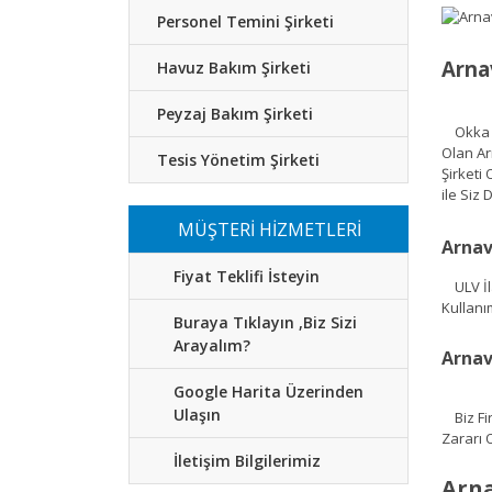
Personel Temini Şirketi
Arna
Havuz Bakım Şirketi
Peyzaj Bakım Şirketi
Okka Gr
Olan Ar
Tesis Yönetim Şirketi
Şirketi
ile Siz
MÜŞTERİ HİZMETLERİ
Arnav
Fiyat Teklifi İsteyin
ULV İla
Kullanı
Buraya Tıklayın ,Biz Sizi
Arayalım?
Arnav
Google Harita Üzerinden
Ulaşın
Biz Fir
Zararı 
İletişim Bilgilerimiz
Arna