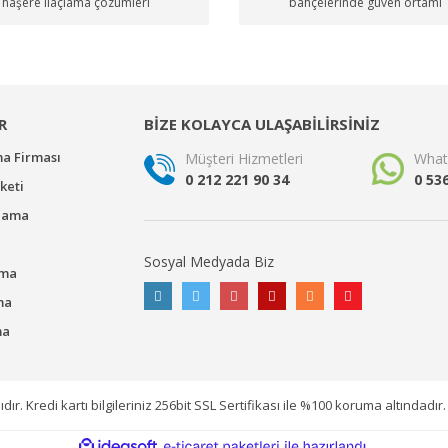
haşere ilaçlama çözümleri
bahçelerinde güven ortamı
R
BİZE KOLAYCA ULAŞABİLİRSİNİZ
ma Firması
Müşteri Hizmetleri
What
0 212 221 90 34
0 53
keti
çlama
Sosyal Medyada Biz
ama
ma
ma
ır. Kredi kartı bilgileriniz 256bit SSL Sertifikası ile %100 koruma altındadır.
ile
ideasoft
e-