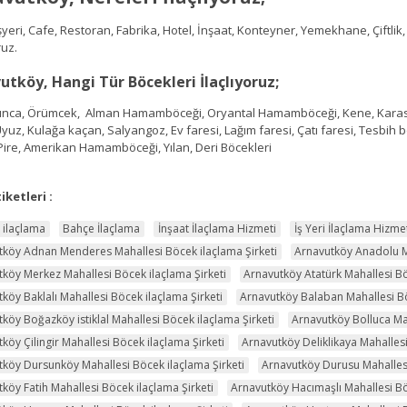
eri, Cafe, Restoran, Fabrika, Hotel, İnşaat, Konteyner, Yemekhane, Çiftlik
ruz.
utköy, Hangi Tür Böcekleri İlaçlıyoruz;
, Örümcek, Alman Hamamböceği, Oryantal Hamamböceği, Kene, Karasinek, 
yuz, Kulağa kaçan, Salyangoz, Ev faresi, Lağım faresi, Çatı faresi, Tesbih 
Pire, Amerikan Hamamböceği, Yılan, Deri Böcekleri
iketleri :
 ilaçlama
Bahçe İlaçlama
İnşaat İlaçlama Hizmeti
İş Yeri İlaçlama Hizme
tköy Adnan Menderes Mahallesi Böcek ilaçlama Şirketi
Arnavutköy Anadolu Ma
köy Merkez Mahallesi Böcek ilaçlama Şirketi
Arnavutköy Atatürk Mahallesi Bö
köy Baklalı Mahallesi Böcek ilaçlama Şirketi
Arnavutköy Balaban Mahallesi Bö
köy Boğazköy istiklal Mahallesi Böcek ilaçlama Şirketi
Arnavutköy Bolluca Mah
köy Çilingir Mahallesi Böcek ilaçlama Şirketi
Arnavutköy Deliklikaya Mahallesi
köy Dursunköy Mahallesi Böcek ilaçlama Şirketi
Arnavutköy Durusu Mahallesi
köy Fatih Mahallesi Böcek ilaçlama Şirketi
Arnavutköy Hacımaşlı Mahallesi Bö