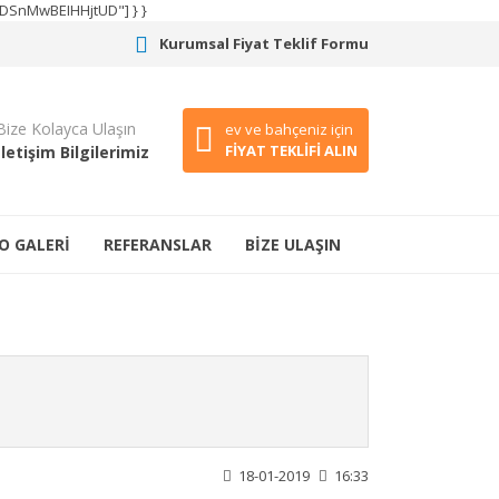
CODSnMwBEIHHjtUD"] } }
Kurumsal Fiyat Teklif Formu
Bize Kolayca Ulaşın
ev ve bahçeniz için
FİYAT TEKLİFİ ALIN
İletişim Bilgilerimiz
O GALERİ
REFERANSLAR
BİZE ULAŞIN
18-01-2019
16:33