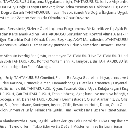
TAHTAKURUSU ilaçlama Uygulaması için, TAHTAKURUSU leri ve Alışkanlıkları 
RUSU yi Doğru Tespit Etmektir; İkinci Adım Yaşayışları Hakkında Bilgi Ed
 Doğru Zararlı TAHTAKURUSU İlacını Tespit Etmek Ve Doğru İlaçlama Uygul
si ile Her Zaman Yanınızda Olmaktan Onur Duyarız.
a Servisimiz, Sizlere Özel İlaçlama Programımız Bir Kerelik ve Üç Aylık Pr
adan Karşılamak Adına TAHTAKURUSU Sorunlarınızı Kontrol Altına Alara
Diğer Zararlılar Dahil Olmak Üzere Beşiktaş, AKAT MahallesindeTAHTAKUR
arantisi ve Kaliteli Hizmet Anlayışımızdan Ödün Vermeden Hizmet Sunarız.
e Ailenizin İstediği Son Şeyin, İstenmeyen TAHTAKURUSU ve TAHTAKURUSU lerle
En Etkili TAHTAKURUSU Kontrol Yöntemlerini Kullanıyoruz. Bir TAHTAKURUSU İst
 Kaldırıldığından Emin Olacağız.
in En İyi TAHTAKURUSU Yönetimi, Planını Bir Araya Getirelim. İhtiyaçlarınıza ve 
 Türleri Karınca, Örümcek, Alman, Hamamböceği ( Blatella Germanica ), Oryanta
k, Sivrisinek, Bit, TAHTAKURUSU, Çiyan, Tatarcık, Güve, Uyuz, Kulağa kaçan ( K
RUSUsi, Çatı TAHTAKURUSUsi, Tesbih böceği, Ağaç kurdu ve mobilya böceği,
eği, Yılan, Deri TAHTAKURUSUleri ( Dermestiade ), Olsun Alanlarınız, Ev, Ofis, Ş
, Site, Yemekhane, Konteyner, İnşaat, Çiftlik, Restoran, Hotel, Depo, Olup Olma
İçin En Yeni ve En İyi Tekniklerle Eğitilir. Tüm Tecrübesiyle Sizlere Hizmet Sunar.
lanlarımızda Hijyen, Sağlıklı Gelecekler İçin Çok Önemlidir. Okka Grup İ
ijyen Teknolojilerini Takip Eder ve Siz Değerli Müşterilerimize En İyisini Sunar.