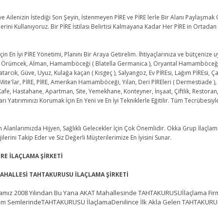
 Ailenizin İstediği Son Şeyin, İstenmeyen PİRE ve PİRE lerle Bir Alanı Paylaşmak
rini Kullanıyoruz. Bir PİRE İstilası Belirtisi Kalmayana Kadar Her PİRE in Ortadan
in En İyi PİRE Yönetimi, Planını Bir Araya Getirelim. İhtiyaçlarınıza ve bütçenize u
 Örümcek, Alman, Hamamböceği ( Blatella Germanica ), Oryantal Hamamböceği ( Blat
atarcık, Güve, Uyuz, Kulağa kaçan ( Kısgeç ), Salyangoz, Ev PİREsi, Lağım PİREsi, 
Mite'lar, PİRE, PİRE, Amerikan Hamamböceği, Yılan, Deri PİREleri ( Dermestiade ), Ol
Kafe, Hastahane, Apartman, Site, Yemekhane, Konteyner, İnşaat, Çiftlik, Restor
arı Yatırımınızı Korumak İçin En Yeni ve En İyi Tekniklerle Eğitilir. Tüm Tecrübesiy
lanlarımızda Hijyen, Sağlıklı Gelecekler İçin Çok Önemlidir. Okka Grup İlaçla
ilerini Takip Eder ve Siz Değerli Müşterilerimize En İyisini Sunar.
İRE İLAÇLAMA ŞİRKETİ
AHALLESİ TAHTAKURUSU İLAÇLAMA ŞİRKETİ
ız 2008 Yılından Bu Yana AKAT Mahallesinde TAHTAKURUSUİlaçlama Firmas
Tüm SemlerindeTAHTAKURUSU İlaçlamaDenilince İlk Akla Gelen TAHTAKURU