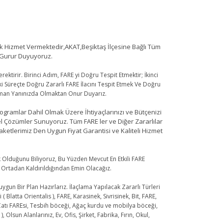
 Hizmet Vermektedir,AKAT,Beşiktaş İlçesine Bağlı Tüm
 Gurur Duyuyoruz.
ktirir. Birinci Adım, FARE yi Doğru Tespit Etmektir; İkinci
 Süreçte Doğru Zararlı FARE İlacını Tespit Etmek Ve Doğru
aman Yanınızda Olmaktan Onur Duyarız.
ogramlar Dahil Olmak Üzere İhtiyaçlarınızı ve Bütçenizi
l Çözümler Sunuyoruz. Tüm FARE ler ve Diğer Zararlılar
etlerimiz Den Uygun Fiyat Garantisi ve Kaliteli Hizmet
k Olduğunu Biliyoruz, Bu Yüzden Mevcut En Etkili FARE
n Ortadan Kaldırıldığından Emin Olacağız.
uygun Bir Plan Hazırlarız. İlaçlama Yapılacak Zararlı Türleri
tta Orientalis ), FARE, Karasinek, Sivrisinek, Bit, FARE,
 Çatı FAREsi, Tesbih böceği, Ağaç kurdu ve mobilya böceği,
lsun Alanlarınız, Ev, Ofis, Şirket, Fabrika, Fırın, Okul,