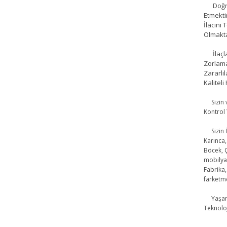
Doğru B
Etmekti
İlacını
Olmakt
İlaçlam
Zorlama
Zararlı
Kalitel
Sizin ve
Kontrol 
Sizin İç
Karınca,
Böcek, Ç
mobilya 
Fabrika,
farketme
Yaşam A
Teknoloj