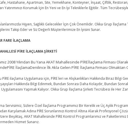
Kafe, Hastahane, Apartman, Site, Yemekhane, Konteyner, İnşaat, Çiftlik, Restor
arı Yatırımınızı Korumak İçin En Yeni ve En İyi Tekniklerle Eğitilir. Tüm Tecrübesiy
lanlarımızda Hijyen, Sağlıklı Gelecekler İçin Çok Önemlidir. Okka Grup İlaçlam
ilerini Takip Eder ve Siz Değerli Müşterilerimize En İyisini Sunar.
R FARE İLAÇLAMA
AHALLESİ PİRE İLAÇLAMA ŞİRKETİ
z 2008 Yılından Bu Yana AKAT Mahallesinde PİREİlaçlama Firması Olarak 
ndePİRE İlaçlamaDenilince İlk Akla Gelen PİRE İlaçlama Firması Olmaktan
RE ilaçlama Uygulaması için, PİRE leri ve Alışkanlıkları Hakkında Biraz Bilgi Gerek
şayışları Hakkında Bilgi Edinmek, Bundan Sonrası Daha Kolaydır, Bundan Sonraki
a Uygulamasını Yapmak Kalıyor. Okka Grup İlaçlama Şirketi Tecrübesi ile Her Z
 Servisimiz, Sizlere Özel İlaçlama Programımız Bir Kerelik ve Üç Aylık Programl
an Karşılamak Adına PİRE Sorunlarınızı Kontrol Altına Alarak Profesyonel Çözüm
zere Beşiktaş, AKAT Mahallesinde PİRE Kontrol Programlarımız ve Paketlerimiz D
rmeden Hizmet Sunarız.