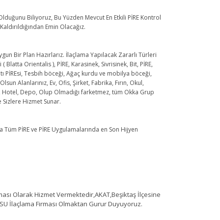
 Olduğunu Biliyoruz, Bu Yüzden Mevcut En Etkili PİRE Kontrol
 Kaldırıldığından Emin Olacağız.
ygun Bir Plan Hazırlarız. İlaçlama Yapılacak Zararlı Türleri
ta Orientalis ), PİRE, Karasinek, Sivrisinek, Bit, PİRE,
Çatı PİREsi, Tesbih böceği, Ağaç kurdu ve mobilya böceği,
sun Alanlarınız, Ev, Ofis, Şirket, Fabrika, Fırın, Okul,
an, Hotel, Depo, Olup Olmadığı farketmez, tüm Okka Grup
le Sizlere Hizmet Sunar.
ma Tüm PİRE ve PİRE Uygulamalarında en Son Hijyen
ı Olarak Hizmet Vermektedir,AKAT,Beşiktaş İlçesine
SU İlaçlama Firması Olmaktan Gurur Duyuyoruz.