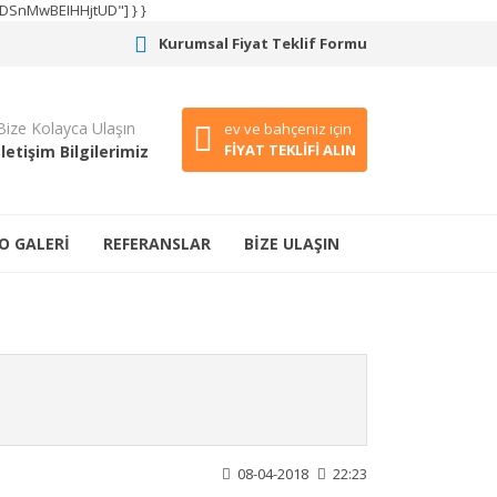
CODSnMwBEIHHjtUD"] } }
Kurumsal Fiyat Teklif Formu
Bize Kolayca Ulaşın
ev ve bahçeniz için
FİYAT TEKLİFİ ALIN
İletişim Bilgilerimiz
O GALERİ
REFERANSLAR
BİZE ULAŞIN
08-04-2018
22:23