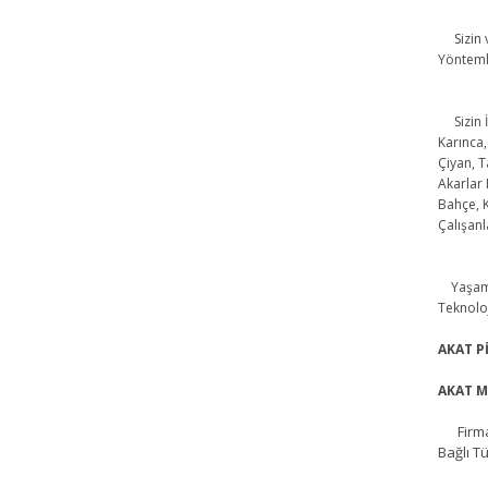
Sizin ve
Yöntemle
Sizin İç
Karınca,
Çiyan, T
Akarlar 
Bahçe, 
Çalışanl
Yaşam A
Teknoloj
AKAT P
AKAT M
Firmam
Bağlı 