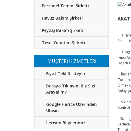
Personel Temini Şirketi
Havuz Bakım Şirketi
AKAT 
Peyzaj Bakım Şirketi
Firmamı
Semleri
Tesis Yönetim Şirketi
Doğru Bö
İkinci A
MÜŞTERİ HİZMETLERİ
Doğru İ
Fiyat Teklifi İsteyin
İlaçlama
Zorlama
Olmak Ü
Buraya Tıklayın ,Biz Sizi
Anlayış
Arayalım?
Sizin ve
Google Harita Üzerinden
Kontrol 
Ulaşın
Sizin İç
İletişim Bilgilerimiz
Karınca,
Tahtakur