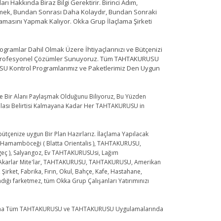
Hakkında Biraz Bilgi Gerektirir. Birinci Adım,
inmek, Bundan Sonrası Daha Kolaydır, Bundan Sonraki
amasını Yapmak Kalıyor. Okka Grup İlaçlama Şirketi
ogramlar Dahil Olmak Üzere İhtiyaçlarınızı ve Bütçenizi
k Profesyonel Çözümler Sunuyoruz. Tüm TAHTAKURUSU
USU Kontrol Programlarımız ve Paketlerimiz Den Uygun
 Bir Alanı Paylaşmak Olduğunu Biliyoruz, Bu Yüzden
ilası Belirtisi Kalmayana Kadar Her TAHTAKURUSU in
bütçenize uygun Bir Plan Hazırlarız. İlaçlama Yapılacak
l Hamamböceği ( Blatta Orientalis ), TAHTAKURUSU,
ısgeç ), Salyangoz, Ev TAHTAKURUSUsi, Lağım
 Akarlar Mite'lar, TAHTAKURUSU, TAHTAKURUSU, Amerikan
irket, Fabrika, Fırın, Okul, Bahçe, Kafe, Hastahane,
dığı farketmez, tüm Okka Grup Çalışanları Yatırımınızı
laçlama Tüm TAHTAKURUSU ve TAHTAKURUSU Uygulamalarında