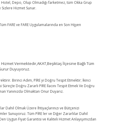
an, Hotel, Depo, Olup Olmadığı farketmez, tüm Okka Grup
le Sizlere Hizmet Sunar.
a Tüm FARE ve FARE Uygulamalarında en Son Hijyen
Hizmet Vermektedir,AKAT,Beşiktaş İlçesine Bağlı Tüm
 Gurur Duyuyoruz.
tirir. Birinci Adım, PİRE yi Doğru Tespit Etmektir; İkinci
 Süreçte Doğru Zararlı PİRE İlacını Tespit Etmek Ve Doğru
aman Yanınızda Olmaktan Onur Duyarız.
ar Dahil Olmak Üzere İhtiyaçlarınızı ve Bütçenizi
ler Sunuyoruz. Tüm PİRE ler ve Diğer Zararlılar Dahil
en Uygun Fiyat Garantisi ve Kaliteli Hizmet Anlayışımızdan