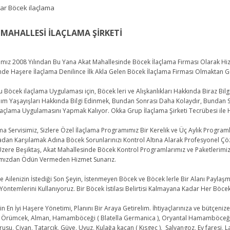
MAHALLESİ İLAÇLAMA ŞİRKETİ
z 2008 Yılından Bu Yana Akat Mahallesinde Böcek İlaçlama Firması Olarak Hizm
nde Haşere İlaçlama Denilince İlk Akla Gelen Böcek İlaçlama Firması Olmaktan 
cek ilaçlama Uygulaması için, Böcek leri ve Alışkanlıkları Hakkında Biraz Bilgi 
dım Yaşayışları Hakkında Bilgi Edinmek, Bundan Sonrası Daha Kolaydır, Bundan S
laçlama Uygulamasını Yapmak Kalıyor. Okka Grup İlaçlama Şirketi Tecrübesi i
 Servisimiz, Sizlere Özel İlaçlama Programımız Bir Kerelik ve Üç Aylık Programla
dan Karşılamak Adına Böcek Sorunlarınızı Kontrol Altına Alarak Profesyonel Çöz
zere Beşiktaş, Akat Mahallesinde Böcek Kontrol Programlarımız ve Paketlerimiz 
ımızdan Ödün Vermeden Hizmet Sunarız.
 Ailenizin İstediği Son Şeyin, İstenmeyen Böcek ve Böcek lerle Bir Alanı Paylaş
Yöntemlerini Kullanıyoruz. Bir Böcek İstilası Belirtisi Kalmayana Kadar Her Böce
in En İyi Haşere Yönetimi, Planını Bir Araya Getirelim. İhtiyaçlarınıza ve bütçenize
 Örümcek, Alman, Hamamböceği ( Blatella Germanica ), Oryantal Hamamböceği ( Bl
usu, Çiyan, Tatarcık, Güve, Uyuz, Kulağa kaçan ( Kısgeç ), Salyangoz, Ev faresi, L