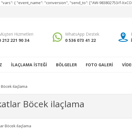
e", "vars": { "event_name": "conversion", "send_to": ["AW-983802753/f-Xx
Müşteri Hizmetleri
WhatsApp Destek
0 212 221 90 34
0 536 073 41 22
Z
İLAÇLAMA İSTEĞİ
BÖLGELER
FOTO GALERİ
VİDE
r Böcek ilaçlama
atlar Böcek ilaçlama
lar Böcek ilaçlama