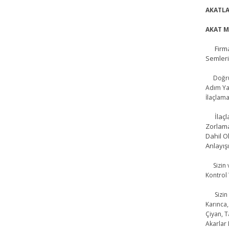
AKATLA
AKAT M
Firmam
Semleri
Doğru FA
Adım Ya
İlaçlam
İlaçlam
Zorlama
Dahil O
Anlayı
Sizin ve
Kontrol 
Sizin İç
Karınca,
Çiyan, T
Akarlar 