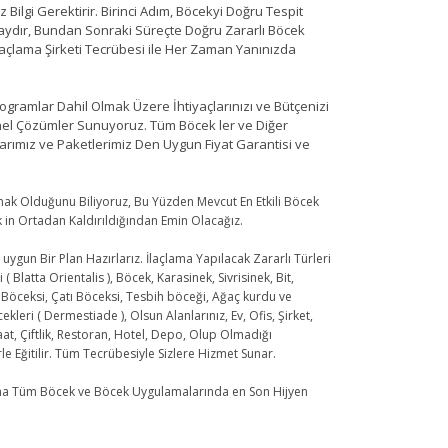
Bilgi Gerektirir. Birinci Adım, Böcekyi Doğru Tespit
laydır, Bundan Sonraki Süreçte Doğru Zararlı Böcek
açlama Şirketi Tecrübesi ile Her Zaman Yanınızda
ogramlar Dahil Olmak Üzere İhtiyaçlarınızı ve Bütçenizi
nel Çözümler Sunuyoruz. Tüm Böcek ler ve Diğer
arımız ve Paketlerimiz Den Uygun Fiyat Garantisi ve
şmak Olduğunu Biliyoruz, Bu Yüzden Mevcut En Etkili Böcek
k in Ortadan Kaldırıldığından Emin Olacağız.
 uygun Bir Plan Hazırlarız. İlaçlama Yapılacak Zararlı Türleri
tta Orientalis ), Böcek, Karasinek, Sivrisinek, Bit,
m Böceksi, Çatı Böceksi, Tesbih böceği, Ağaç kurdu ve
eri ( Dermestiade ), Olsun Alanlarınız, Ev, Ofis, Şirket,
at, Çiftlik, Restoran, Hotel, Depo, Olup Olmadığı
le Eğitilir. Tüm Tecrübesiyle Sizlere Hizmet Sunar.
ama Tüm Böcek ve Böcek Uygulamalarında en Son Hijyen