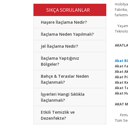
mobilya 
SIKÇA SORULANLAR
Fabrika,
farketme
Haşere İlaçlama Nedir?
Yaşam A
Teknoloj
İlaçlama Neden Yapılmalı?
AKATLA
Jel İlaçlama Nedir?
İlaçlama Yaptığınız
Akat B
Bölgeler?
Akat F
Akat A
Bahçe & Teraslar Neden
Akat Pi
İlaçlanmalı?
Akat K
Akat T
Akat H
İşyerleri Hangi Sıklıkla
İlaçlanmalı?
AKAT M
Etkili Temizlik ve
Firmam
Dezenfekte?
Tüm Sem