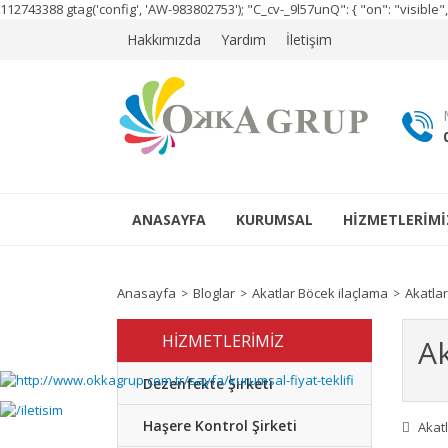
112743388
gtag('config', 'AW-983802753');
"C_cv-_9l57unQ": { "on": "visibl
Hakkımızda
Yardım
İletişim
ANASAYFA
KURUMSAL
HİZMETLERİMİ
Anasayfa
Bloglar
Akatlar Böcek ilaçlama
Akatla
HİZMETLERİMİZ
Ak
Dezenfekte Şirketi
Haşere Kontrol Şirketi
Akat