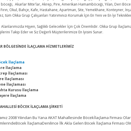
böceği, Akarlar Mite'lar, Akrep, Pire, Amerikan Hamamböceği, Yılan, Deri Böcekler
 Fırın, Okul, Bahçe, Kafe, Hastahane, Apartman, Site, Yemekhane, Konteyner, İnşa
z, tüm Okka Grup Çalışanları Yatırımınızı Korumak İçin En Yeni ve En İyi Teknikler
lanlarımızda Hijyen, Sağlıklı Gelecekler İçin Çok Önemlidir. Okka Grup İlaçla
ilerini Takip Eder ve Siz Değerli Müşterilerimize En İyisini Sunar.
R BÖLGESİNDE İLAÇLAMA HİZMETLERİMİZ
öcek İlaçlama
are İlaçlama
krep İlaçlaması
re İlaçlaması
ene İlaçlaması
ahta Kurusu İlaçlama
aşere İlaçlama
AHALLESİ BÖCEK İLAÇLAMA ŞİRKETİ
ız 2008 Yılından Bu Yana AKAT Mahallesinde Böcekİlaçlama Firması Olarak
lerindeBöcek İlaçlamaDenilince İlk Akla Gelen Böcek İlaçlama Firması O