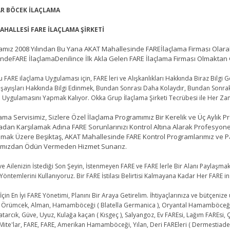
R BÖCEK İLAÇLAMA
AHALLESİ FARE İLAÇLAMA ŞİRKETİ
ız 2008 Yılından Bu Yana AKAT Mahallesinde FAREİlaçlama Firması Olarak
ndeFARE İlaçlamaDenilince İlk Akla Gelen FARE İlaçlama Firması Olmaktan
RE ilaçlama Uygulaması için, FARE leri ve Alışkanlıkları Hakkında Biraz Bilgi Gere
şayışları Hakkında Bilgi Edinmek, Bundan Sonrası Daha Kolaydır, Bundan Sonraki
a Uygulamasını Yapmak Kalıyor. Okka Grup İlaçlama Şirketi Tecrübesi ile Her Z
a Servisimiz, Sizlere Özel İlaçlama Programımız Bir Kerelik ve Üç Aylık Pr
dan Karşılamak Adına FARE Sorunlarınızı Kontrol Altına Alarak Profesyone
lmak Üzere Beşiktaş, AKAT Mahallesinde FARE Kontrol Programlarımız ve Pak
şımızdan Ödün Vermeden Hizmet Sunarız.
 Ailenizin İstediği Son Şeyin, İstenmeyen FARE ve FARE lerle Bir Alanı Paylaşma
Yöntemlerini Kullanıyoruz. Bir FARE İstilası Belirtisi Kalmayana Kadar Her FARE i
in En İyi FARE Yönetimi, Planını Bir Araya Getirelim. İhtiyaçlarınıza ve bütçenize 
 Örümcek, Alman, Hamamböceği ( Blatella Germanica ), Oryantal Hamamböceği ( Bla
atarcık, Güve, Uyuz, Kulağa kaçan ( Kısgeç ), Salyangoz, Ev FAREsi, Lağım FAREsi,
Mite'lar, FARE, FARE, Amerikan Hamamböceği, Yılan, Deri FAREleri ( Dermestiade ), O