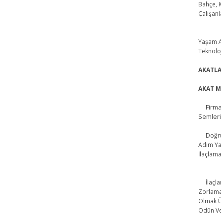
Bahçe, 
Çalışanl
Yaşam A
Teknoloj
AKATLA
AKAT M
Firmamı
Semleri
Doğru Pİ
Adım Ya
İlaçlam
İlaçlama
Zorlamad
Olmak Ü
Ödün Ve