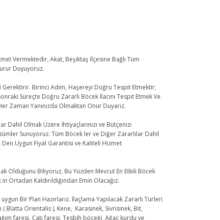
et Vermektedir, Akat, Beşiktaş İlçesine Bağlı Tüm
Gurur Duyuyoruz.
Gerektirir. Birinci Adım, Haşereyi Doğru Tespit Etmektir;
onraki Süreçte Doğru Zararlı Böcek İlacını Tespit Etmek Ve
le Her Zaman Yanınızda Olmaktan Onur Duyarız.
r Dahil Olmak Üzere İhtiyaçlarınızı ve Bütçenizi
ümler Sunuyoruz. Tüm Böcek ler ve Diğer Zararlılar Dahil
Den Uygun Fiyat Garantisi ve Kaliteli Hizmet
mak Olduğunu Biliyoruz, Bu Yüzden Mevcut En Etkili Böcek
k in Ortadan Kaldırıldığından Emin Olacağız.
 uygun Bir Plan Hazırlarız. İlaçlama Yapılacak Zararlı Türleri
atta Orientalis ), Kene, Karasinek, Sivrisinek, Bit,
ağım faresi, Çatı faresi, Tesbih böceği, Ağaç kurdu ve