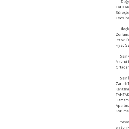
Doğru 
TAHTAKU
Süreçte
Tecrübe
İlaçlam
Zorlam
ler ve 
Fiyat G
Sizin v
Mevcut 
Ortadan
Sizin İç
Zararlı
Karasine
TAHTAKU
Hamamböc
Apartman
Korumak 
Yaşam A
en Son H