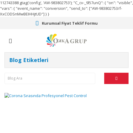
112743388
gtag('config', 'AW-983802753');
"C_cv-_9l57unQ": { "on": "visible",
"vars": { "event_name": "conversion", "send_to": ["AW-983802753/f-
XxCODSnMwBEIHHjtUD"] } }
Kurumsal Fiyat Teklif Formu
Blog Etiketleri