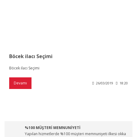
Böcek ilacı Seçimi
Böcek ilacı Seçimi
Devamı
26/03/2019
18:20
%100 MÜŞTERİ MEMNUNİYETİ
Yapılan hizmetlerde %100 müşteri memnuniyeti ilkesi okka