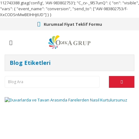
112743388
gtag('config', 'AW-983802753');
"C_cv-_9l57unQ": { "on": "visible",
"vars": { "event_name": "conversion", "send_to": ["AW-983802753/f-
XxCODSnMwBEIHHjtUD"] } }
Kurumsal Fiyat Teklif Formu
Blog Etiketleri