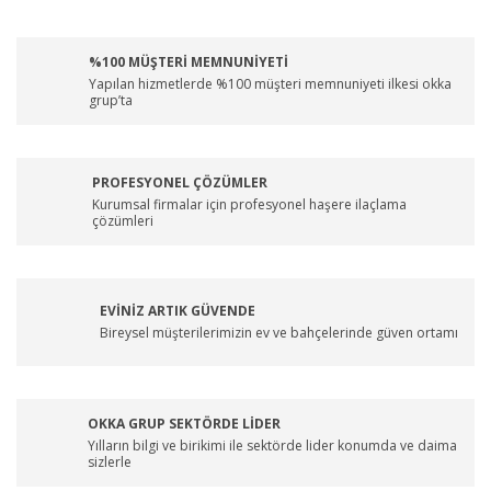
%100 MÜŞTERİ MEMNUNİYETİ
Yapılan hizmetlerde %100 müşteri memnuniyeti ilkesi okka
grup’ta
PROFESYONEL ÇÖZÜMLER
Kurumsal firmalar için profesyonel haşere ilaçlama
çözümleri
EVİNİZ ARTIK GÜVENDE
Bireysel müşterilerimizin ev ve bahçelerinde güven ortamı
OKKA GRUP SEKTÖRDE LİDER
Yılların bilgi ve birikimi ile sektörde lider konumda ve daima
sizlerle