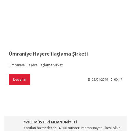
Ümraniye Haşere ilaçlama Şirketi
Ümraniye Haşere ilaçlama Şirketi
Devamı
25/01/2019
00:47
%100 MÜŞTERİ MEMNUNİYETİ
Yapılan hizmetlerde %100 müşteri memnuniyeti ilkesi okka