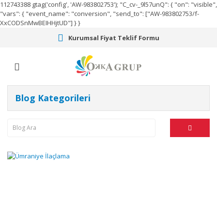
112743388
gtag('config', 'AW-983802753');
"C_cv-_9l57unQ": { "on": "visible",
"vars": { "event_name": "conversion", "send_to": ["AW-983802753/f-
XxCODSnMwBEIHHjtUD"] } }
Kurumsal Fiyat Teklif Formu
Blog Kategorileri