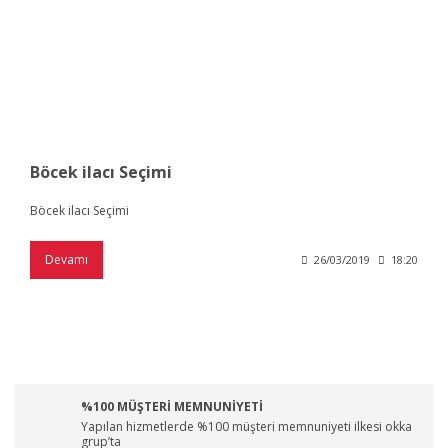
Böcek ilacı Seçimi
Böcek ilacı Seçimi
Devamı
26/03/2019
18:20
%100 MÜŞTERİ MEMNUNİYETİ
Yapılan hizmetlerde %100 müşteri memnuniyeti ilkesi okka
grup’ta