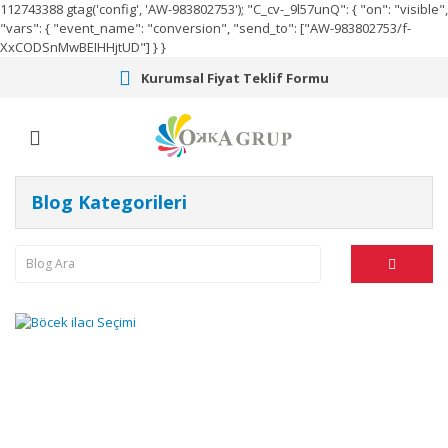
112743388
gtag('config', 'AW-983802753');
"C_cv-_9l57unQ": { "on": "visible",
"vars": { "event_name": "conversion", "send_to": ["AW-983802753/f-
XxCODSnMwBEIHHjtUD"] } }
Kurumsal Fiyat Teklif Formu
Blog Kategorileri