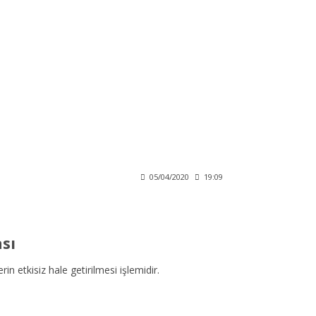
05/04/2020
19:09
sı
etkisiz hale getirilmesi işlemidir.