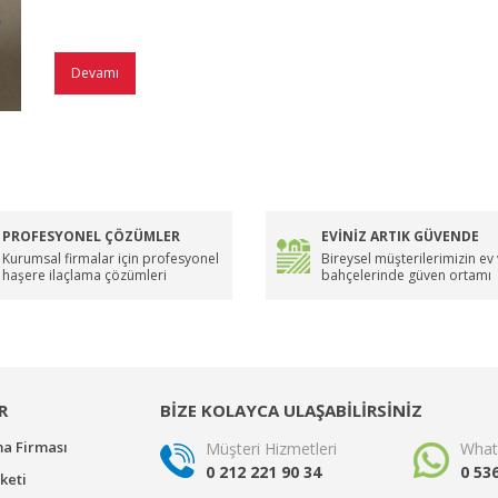
Devamı
PROFESYONEL ÇÖZÜMLER
EVİNİZ ARTIK GÜVENDE
Kurumsal firmalar için profesyonel
Bireysel müşterilerimizin ev
haşere ilaçlama çözümleri
bahçelerinde güven ortamı
R
BİZE KOLAYCA ULAŞABİLİRSİNİZ
ma Firması
Müşteri Hizmetleri
What
0 212 221 90 34
0 53
keti