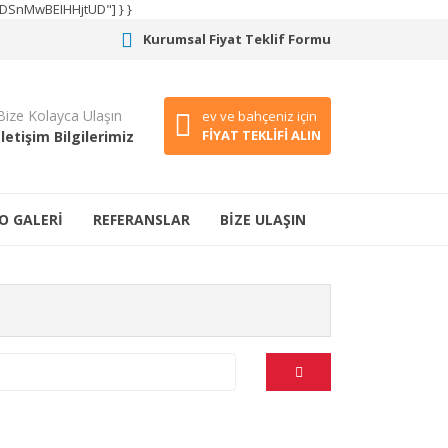
CODSnMwBEIHHjtUD"] } }
Kurumsal Fiyat Teklif Formu
Bize Kolayca Ulaşın
ev ve bahçeniz için
FİYAT TEKLİFİ ALIN
İletişim Bilgilerimiz
O GALERİ
REFERANSLAR
BİZE ULAŞIN