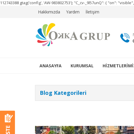
112743388
gtag('config', 'AW-983802753');
"C_cv-_9l57unQ": { "on": "visibl
Hakkımızda
Yardım
İletişim
ANASAYFA
KURUMSAL
HİZMETLERİMİ
Blog Kategorileri