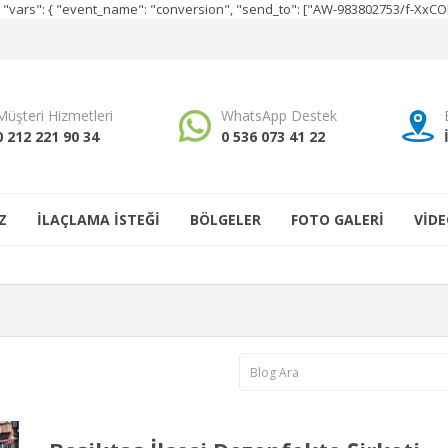
e", "vars": { "event_name": "conversion", "send_to": ["AW-983802753/f-Xx
Müşteri Hizmetleri
WhatsApp Destek
0 212 221 90 34
0 536 073 41 22
Z
İLAÇLAMA İSTEĞİ
BÖLGELER
FOTO GALERİ
VİDE