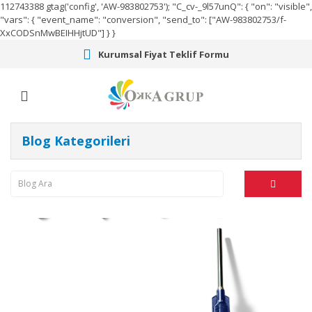
112743388
gtag('config', 'AW-983802753');
"C_cv-_9l57unQ": { "on": "visible",
"vars": { "event_name": "conversion", "send_to": ["AW-983802753/f-
XxCODSnMwBEIHHjtUD"] } }
Kurumsal Fiyat Teklif Formu
Blog Kategorileri