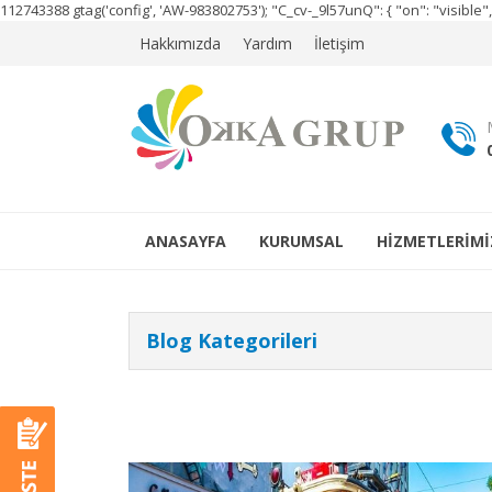
112743388
gtag('config', 'AW-983802753');
"C_cv-_9l57unQ": { "on": "visibl
Hakkımızda
Yardım
İletişim
ANASAYFA
KURUMSAL
HİZMETLERİMİ
Blog Kategorileri