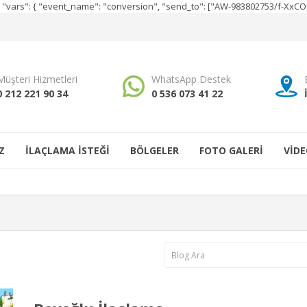
e", "vars": { "event_name": "conversion", "send_to": ["AW-983802753/f-Xx
Müşteri Hizmetleri
WhatsApp Destek
0 212 221 90 34
0 536 073 41 22
Z
İLAÇLAMA İSTEĞİ
BÖLGELER
FOTO GALERİ
VİDE