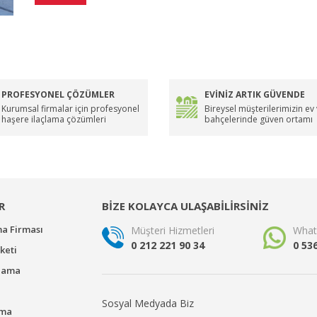
PROFESYONEL ÇÖZÜMLER
EVİNİZ ARTIK GÜVENDE
Kurumsal firmalar için profesyonel
Bireysel müşterilerimizin ev
haşere ilaçlama çözümleri
bahçelerinde güven ortamı
R
BİZE KOLAYCA ULAŞABİLİRSİNİZ
ma Firması
Müşteri Hizmetleri
What
0 212 221 90 34
0 53
keti
çlama
Sosyal Medyada Biz
ama