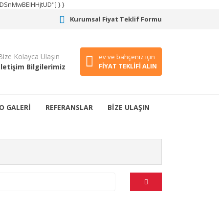
CODSnMwBEIHHjtUD"] } }
Kurumsal Fiyat Teklif Formu
Bize Kolayca Ulaşın
ev ve bahçeniz için
FİYAT TEKLİFİ ALIN
İletişim Bilgilerimiz
O GALERİ
REFERANSLAR
BİZE ULAŞIN