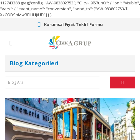
112743388
gtag('config', 'AW-983802753');
"C_cv-_9l57unQ": { "on": "visible",
"vars": { "event_name": "conversion", "send_to": ["AW-983802753/f-
XxCODSnMwBEIHHjtUD"] } }
Kurumsal Fiyat Teklif Formu
Blog Kategorileri