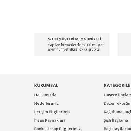
%100 MÜŞTERİ MEMNUNİYETİ
Yapılan hizmetlerde %100 müşteri
memnuniyeti ilkesi okka grup’ta
KURUMSAL
KATEGORİLE
Hakkımızda
Haşere İlaçla
Hedeflerimiz
Dezenfekte Şir
İletişim Bilgilerimiz
Kağıthane İla
İnsan Kaynakları
Şişli İlaçlama
Banka Hesap Bilgilerimiz
Beşiktaş İlaçl