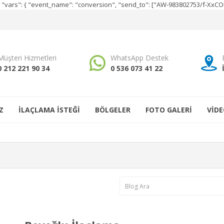
e", "vars": { "event_name": "conversion", "send_to": ["AW-983802753/f-Xx
Müşteri Hizmetleri
WhatsApp Destek
0 212 221 90 34
0 536 073 41 22
Z
İLAÇLAMA İSTEĞİ
BÖLGELER
FOTO GALERİ
VİDE