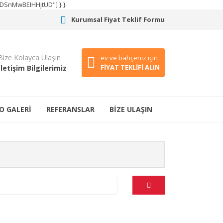
CODSnMwBEIHHjtUD"] } }
Kurumsal Fiyat Teklif Formu
Bize Kolayca Ulaşın
ev ve bahçeniz için
FİYAT TEKLİFİ ALIN
İletişim Bilgilerimiz
O GALERİ
REFERANSLAR
BİZE ULAŞIN