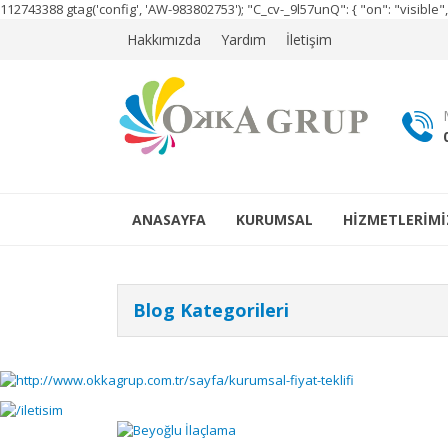
112743388
gtag('config', 'AW-983802753');
"C_cv-_9l57unQ": { "on": "visibl
Hakkımızda
Yardım
İletişim
ANASAYFA
KURUMSAL
HİZMETLERİMİ
Blog Kategorileri