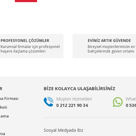
PROFESYONEL ÇÖZÜMLER
EVİNİZ ARTIK GÜVENDE
Kurumsal firmalar için profesyonel
Bireysel müşterilerimizin ev
haşere ilaçlama çözümleri
bahçelerinde güven ortamı
R
BİZE KOLAYCA ULAŞABİLİRSİNİZ
ma Firması
Müşteri Hizmetleri
What
0 212 221 90 34
0 53
keti
çlama
Sosyal Medyada Biz
ama