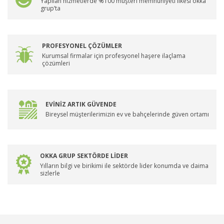
Yapılan hizmetlerde %100 müşteri memnuniyeti ilkesi okka
grup’ta
PROFESYONEL ÇÖZÜMLER
Kurumsal firmalar için profesyonel haşere ilaçlama
çözümleri
EVİNİZ ARTIK GÜVENDE
Bireysel müşterilerimizin ev ve bahçelerinde güven ortamı
OKKA GRUP SEKTÖRDE LİDER
Yılların bilgi ve birikimi ile sektörde lider konumda ve daima
sizlerle