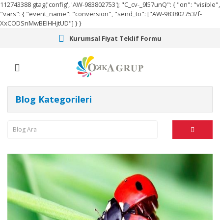
112743388
gtag('config', 'AW-983802753');
"C_cv-_9l57unQ": { "on": "visible",
"vars": { "event_name": "conversion", "send_to": ["AW-983802753/f-
XxCODSnMwBEIHHjtUD"] } }
Kurumsal Fiyat Teklif Formu
Blog Kategorileri