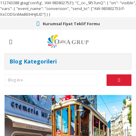
112743388
gtag('config', 'AW-983802753');
"C_cv-_9l57unQ": { "on": "visible",
"vars": { "event_name": "conversion", "send_to": ["AW-983802753/f-
XxCODSnMwBEIHHjtUD"] } }
Kurumsal Fiyat Teklif Formu
Blog Kategorileri