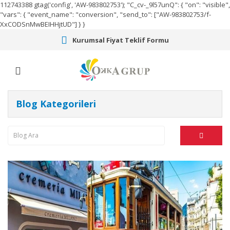
112743388
gtag('config', 'AW-983802753');
"C_cv-_9l57unQ": { "on": "visible",
"vars": { "event_name": "conversion", "send_to": ["AW-983802753/f-
XxCODSnMwBEIHHjtUD"] } }
Kurumsal Fiyat Teklif Formu
Blog Kategorileri