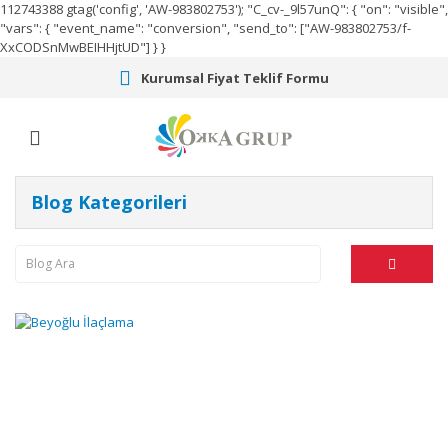
112743388
gtag('config', 'AW-983802753');
"C_cv-_9l57unQ": { "on": "visible",
"vars": { "event_name": "conversion", "send_to": ["AW-983802753/f-
XxCODSnMwBEIHHjtUD"] } }
Kurumsal Fiyat Teklif Formu
Blog Kategorileri